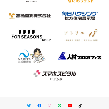
Twitter
Facebook
Instagram
LINE
You Tube
TikTok