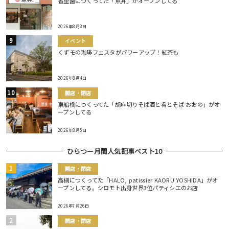
香里園につくってた「魚丼」がオープンしてる
2026年8月3日
イベント
くずモの珈琲フェスタがパワーアップ！紅茶も
2026年8月4日
開店・閉店
東船橋につくってた「胡麻切りそば酒と肴とそば おおの」がオ
ープンしてる
2026年8月5日
ひらつー月間人気記事ベスト10
開店・閉店
高槻につくってた「HALO, patissier KAORU YOSHIDA」がオ
ープンしてる。シロモト出身世界3位パティシエのお店
2026年7月26日
開店・閉店