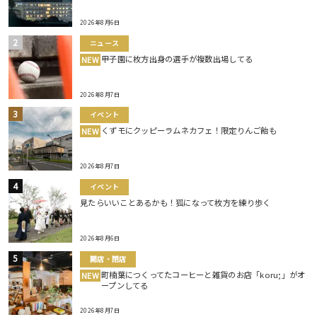
2026年8月6日
ニュース
甲子園に枚方出身の選手が複数出場してる
NEW
2026年8月7日
イベント
くずモにクッピーラムネカフェ！限定りんご飴も
NEW
2026年8月7日
イベント
見たらいいことあるかも！狐になって枚方を練り歩く
2026年8月6日
開店・閉店
町楠葉につくってたコーヒーと雑貨のお店「koru;」がオ
NEW
ープンしてる
2026年8月7日