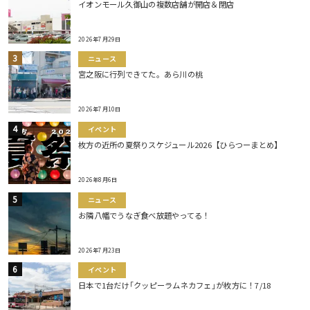
イオンモール久御山の複数店舗が開店＆閉店
2026年7月29日
ニュース
宮之阪に行列できてた。あら川の桃
2026年7月10日
イベント
枚方の近所の夏祭りスケジュール2026【ひらつーまとめ】
2026年8月6日
ニュース
お隣八幡でうなぎ食べ放題やってる！
2026年7月23日
イベント
日本で1台だけ｢クッピーラムネカフェ｣が枚方に！7/18