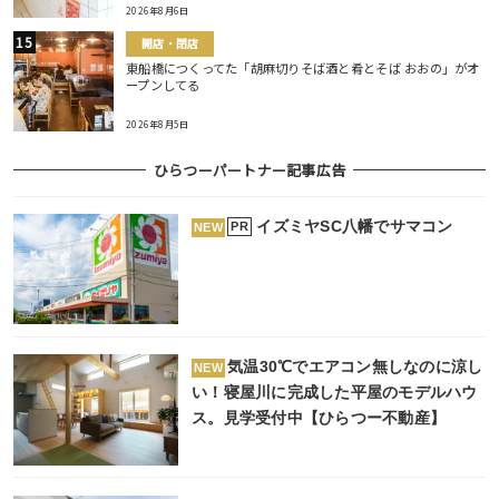
2026年8月6日
開店・閉店
東船橋につくってた「胡麻切りそば酒と肴とそば おおの」がオ
ープンしてる
2026年8月5日
ひらつーパートナー記事広告
イズミヤSC八幡でサマコン
PR
NEW
気温30℃でエアコン無しなのに涼し
NEW
い！寝屋川に完成した平屋のモデルハウ
ス。見学受付中【ひらつー不動産】