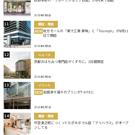
牧野本町の「フルーツショップ日高」が8月末で閉店
2026年8月6日
開店・閉店
枚方モールの「果汁工房 果琳」と「Triumph」が8月31
NEW
日で閉店
2026年8月8日
ニュース
京都のはちみつ専門店がくずモに。3日間限定
2026年8月6日
イベント
全国津々浦々のプリンがT-SITEに
NEW
2026年8月7日
開店・閉店
中宮東之町につくってたポキボウル店「アリハウス」がオープ
ンしてる