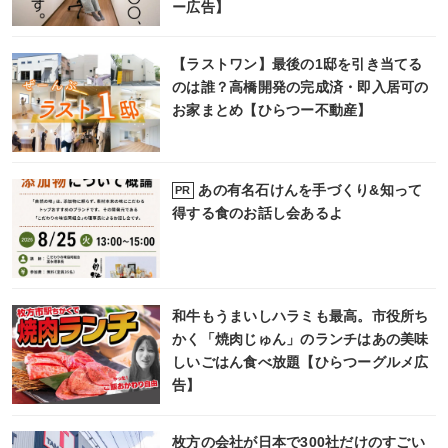
ー広告】
【ラストワン】最後の1邸を引き当てる
のは誰？高橋開発の完成済・即入居可の
お家まとめ【ひらつー不動産】
あの有名石けんを手づくり&知って
PR
得する食のお話し会あるよ
和牛もうまいしハラミも最高。市役所ち
かく「焼肉じゅん」のランチはあの美味
しいごはん食べ放題【ひらつーグルメ広
告】
枚方の会社が日本で300社だけのすごい