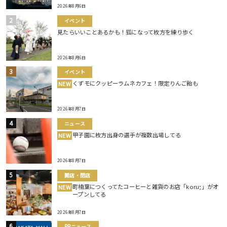
2026年8月6日
イベント
見たらいいことあるかも！狐になって枚方を練り歩く
2026年8月6日
イベント
くずモにクッピーラムネカフェ！限定りんご飴も
NEW
2026年8月7日
ニュース
甲子園に枚方出身の選手が複数出場してる
NEW
2026年8月7日
開店・閉店
町楠葉につくってたコーヒーと雑貨のお店「koru;」がオ
NEW
ープンしてる
2026年8月7日
PRニュース