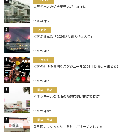
大阪初出店の焼き菓子店がT-SITEに
2026年8月1日
フォト
枚方から見た「2026びわ湖大花火大会」
2026年8月6日
イベント
枚方の近所の夏祭りスケジュール2026【ひらつーまとめ】
2026年8月6日
開店・閉店
イオンモール久御山の複数店舗が開店＆閉店
2026年7月29日
開店・閉店
香里園につくってた「魚丼」がオープンしてる