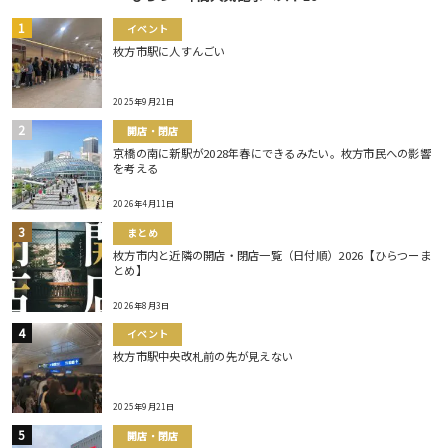
イベント
枚方市駅に人すんごい
2025年9月21日
開店・閉店
京橋の南に新駅が2028年春にできるみたい。枚方市民への影響
を考える
2026年4月11日
まとめ
枚方市内と近隣の開店・閉店一覧（日付順）2026【ひらつーま
とめ】
2026年8月3日
イベント
枚方市駅中央改札前の先が見えない
2025年9月21日
開店・閉店