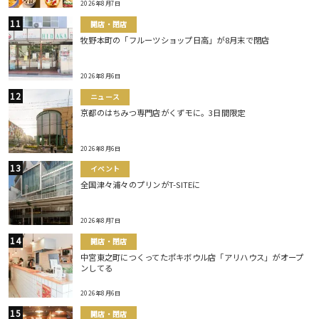
2026年8月7日
開店・閉店
牧野本町の「フルーツショップ日高」が8月末で閉店
2026年8月6日
ニュース
京都のはちみつ専門店がくずモに。3日間限定
2026年8月6日
イベント
全国津々浦々のプリンがT-SITEに
2026年8月7日
開店・閉店
中宮東之町につくってたポキボウル店「アリハウス」がオープ
ンしてる
2026年8月6日
開店・閉店