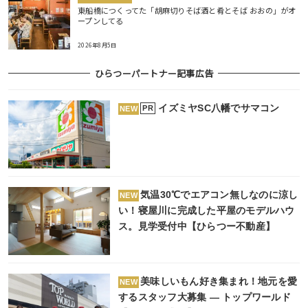
東船橋につくってた「胡麻切りそば酒と肴とそば おおの」がオ
ープンしてる
2026年8月5日
ひらつーパートナー記事広告
イズミヤSC八幡でサマコン
PR
NEW
気温30℃でエアコン無しなのに涼し
NEW
い！寝屋川に完成した平屋のモデルハウ
ス。見学受付中【ひらつー不動産】
美味しいもん好き集まれ！地元を愛
NEW
するスタッフ大募集 ― トップワールド