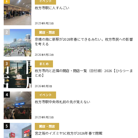
イベント
枚方市駅に人すんごい
2025年9月21日
開店・閉店
京橋の南に新駅が2028年春にできるみたい。枚方市民への影響
を考える
2026年4月11日
まとめ
枚方市内と近隣の開店・閉店一覧（日付順）2026【ひらつーま
とめ】
2026年8月3日
イベント
枚方市駅中央改札前の先が見えない
2025年9月21日
開店・閉店
宮之阪のイズミヤSC枚方が2026年春で閉館