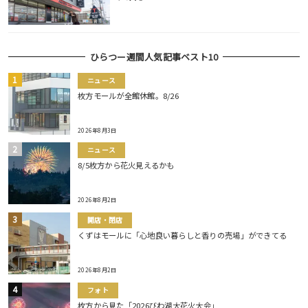
ひらつー週間人気記事ベスト10
ニュース
枚方モールが全館休館。8/26
2026年8月3日
ニュース
8/5枚方から花火見えるかも
2026年8月2日
開店・閉店
くずはモールに「心地良い暮らしと香りの売場」ができてる
2026年8月2日
フォト
枚方から見た「2026びわ湖大花火大会」