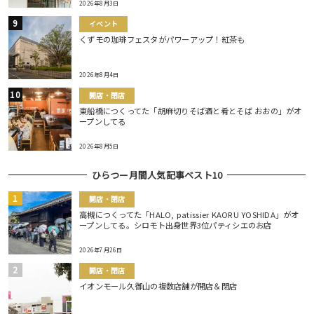
2026年8月3日
イベント
くずモの珈琲フェスタがパワーアップ！紅茶も
2026年8月4日
開店・閉店
東船橋につくってた「胡麻切りそば酒と肴とそば おおの」がオ
ープンしてる
2026年8月5日
ひらつー月間人気記事ベスト10
開店・閉店
高槻につくってた「HALO, patissier KAORU YOSHIDA」がオ
ープンしてる。シロモト出身世界3位パティシエのお店
2026年7月26日
開店・閉店
イオンモール久御山の複数店舗が開店＆閉店