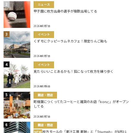
ニュース
甲子園に枚方出身の選手が複数出場してる
2026年8月7日
イベント
くずモにクッピーラムネカフェ！限定りんご飴も
2026年8月7日
イベント
見たらいいことあるかも！狐になって枚方を練り歩く
2026年8月6日
開店・閉店
町楠葉につくってたコーヒーと雑貨のお店「koru;」がオープン
してる
2026年8月7日
開店・閉店
枚方モールの「果汁工房 果琳」と「Triumph」が8月31
NEW