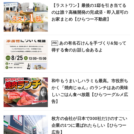
【ラストワン】最後の1邸を引き当てる
のは誰？高橋開発の完成済・即入居可の
お家まとめ【ひらつー不動産】
あの有名石けんを手づくり&知って
PR
得する食のお話し会あるよ
和牛もうまいしハラミも最高。市役所ち
かく「焼肉じゅん」のランチはあの美味
しいごはん食べ放題【ひらつーグルメ広
告】
枚方の会社が日本で300社だけのすごい
企業の1つに選ばれたらしい【ひらつー
広告】