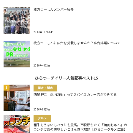
枚方つーしんメンバー紹介
2013年11月26日
枚方つーしんに広告を掲載しませんか？広告掲載について
2010年4月2日
ひらつーデイリー人気記事ベスト15
開店・閉店
西禁野に「SUNZEN」ってスパイスカレー店ができてる
2026年8月5日
グルメ
和牛もうまいしハラミも最高。市役所ちかく「焼肉じゅん」の
ランチはあの美味しいごはん食べ放題【ひらつーグルメ広告】