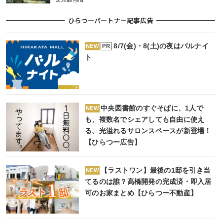
2026年8月6日
ひらつーパートナー記事広告
8/7(金)・8(土)の夜はバルナイ
PR
NEW
ト
中央図書館のすぐそばに、1人で
NEW
も、複数名でシェアしても自由に使え
る、光溢れるサロンスペースが新登場！
【ひらつー広告】
【ラストワン】最後の1邸を引き当
NEW
てるのは誰？高橋開発の完成済・即入居
可のお家まとめ【ひらつー不動産】