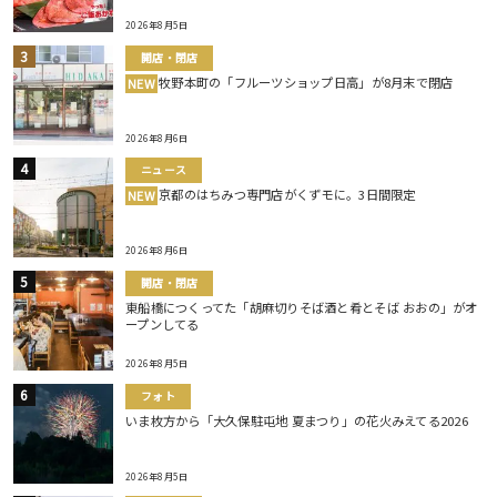
2026年8月5日
開店・閉店
牧野本町の「フルーツショップ日高」が8月末で閉店
NEW
2026年8月6日
ニュース
京都のはちみつ専門店がくずモに。3日間限定
NEW
2026年8月6日
開店・閉店
東船橋につくってた「胡麻切りそば酒と肴とそば おおの」がオ
ープンしてる
2026年8月5日
フォト
いま枚方から「大久保駐屯地 夏まつり」の花火みえてる2026
2026年8月5日