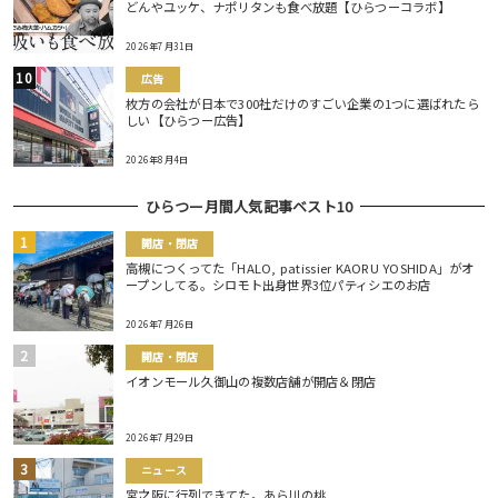
どんやユッケ、ナポリタンも食べ放題【ひらつーコラボ】
2026年7月31日
広告
枚方の会社が日本で300社だけのすごい企業の1つに選ばれたら
しい【ひらつー広告】
2026年8月4日
ひらつー月間人気記事ベスト10
開店・閉店
高槻につくってた「HALO, patissier KAORU YOSHIDA」がオ
ープンしてる。シロモト出身世界3位パティシエのお店
2026年7月26日
開店・閉店
イオンモール久御山の複数店舗が開店＆閉店
2026年7月29日
ニュース
宮之阪に行列できてた。あら川の桃