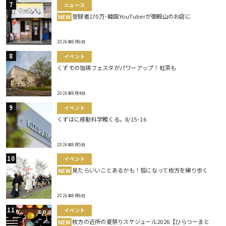
ニュース
登録者170万･韓国YouTuberが御殿山のお店に
NEW
2026年8月6日
イベント
くずモの珈琲フェスタがパワーアップ！紅茶も
2026年8月4日
イベント
くずはに移動科学館くる。8/15･16
2026年8月5日
イベント
見たらいいことあるかも！狐になって枚方を練り歩く
NEW
2026年8月6日
イベント
枚方の近所の夏祭りスケジュール2026【ひらつーまと
NEW