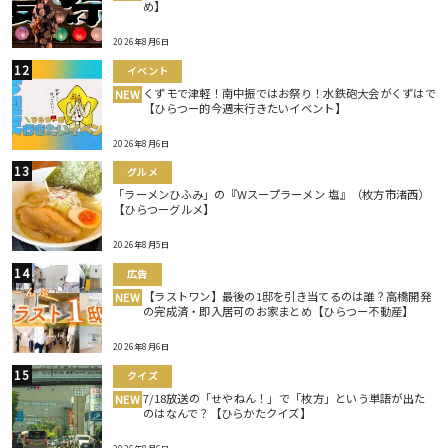
め】
2026年8月6日
イベント
くずモで津軽！南中振ではお祭り！水鉄砲大会がくずはで
NEW
【ひらつー的今週末行きたいイベント】
2026年8月6日
グルメ
「ラーメンひふみ」の『Wスープラーメン 塩』（枚方市渚西）
【ひらつーグルメ】
2026年8月5日
広告
【ラストワン】最後の1邸を引き当てるのは誰？高橋開発
NEW
の完成済・即入居可のお家まとめ【ひらつー不動産】
2026年8月6日
クイズ
7/18放送の「せやねん！」で「枚方」という単語が出た
NEW
のはなんで？【ひらかたクイズ】