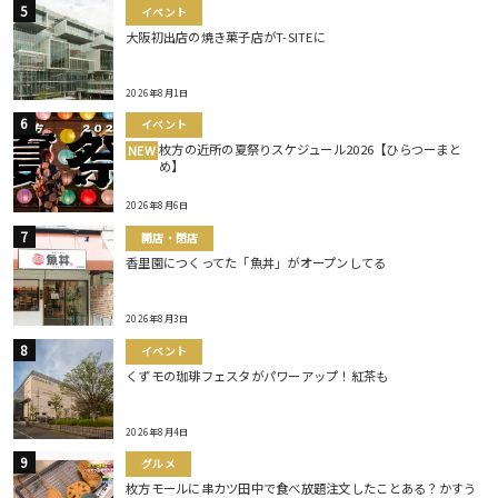
イベント
大阪初出店の焼き菓子店がT-SITEに
2026年8月1日
イベント
枚方の近所の夏祭りスケジュール2026【ひらつーまと
NEW
め】
2026年8月6日
開店・閉店
香里園につくってた「魚丼」がオープンしてる
2026年8月3日
イベント
くずモの珈琲フェスタがパワーアップ！紅茶も
2026年8月4日
グルメ
枚方モールに串カツ田中で食べ放題注文したことある？かすう