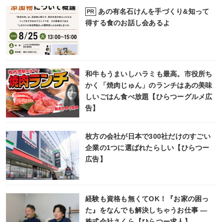
あの有名石けんを手づくり&知って
PR
得する食のお話し会あるよ
和牛もうまいしハラミも最高。市役所ち
かく「焼肉じゅん」のランチはあの美味
しいごはん食べ放題【ひらつーグルメ広
告】
枚方の会社が日本で300社だけのすごい
企業の1つに選ばれたらしい【ひらつー
広告】
経験も資格も無くてOK！『お家の困っ
た』をなんでも解決しちゃうお仕事 ―
株式会社さくら【ひらつー求人】