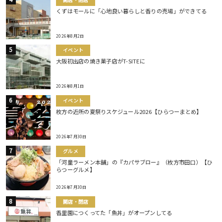
くずはモールに「心地良い暮らしと香りの売場」ができてる
2026年8月2日
イベント
大阪初出店の焼き菓子店がT-SITEに
2026年8月1日
イベント
枚方の近所の夏祭りスケジュール2026【ひらつーまとめ】
2026年7月30日
グルメ
「河童ラーメン本舗」の『カパサブロー』（枚方市田口）【ひ
らつーグルメ】
2026年7月30日
開店・閉店
香里園につくってた「魚丼」がオープンしてる