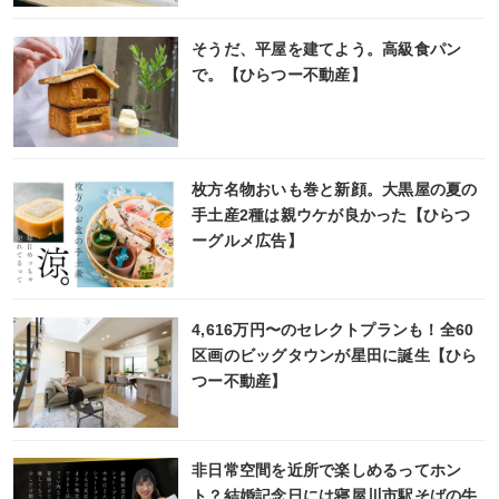
そうだ、平屋を建てよう。高級食パン
で。【ひらつー不動産】
枚方名物おいも巻と新顔。大黒屋の夏の
手土産2種は親ウケが良かった【ひらつ
ーグルメ広告】
4,616万円〜のセレクトプランも！全60
区画のビッグタウンが星田に誕生【ひら
つー不動産】
非日常空間を近所で楽しめるってホン
ト？結婚記念日には寝屋川市駅そばの牛