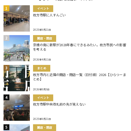
イベント
枚方市駅に人すんごい
2025年9月21日
開店・閉店
京橋の南に新駅が2028年春にできるみたい。枚方市民への影響
を考える
2026年4月11日
まとめ
枚方市内と近隣の開店・閉店一覧（日付順）2026【ひらつーま
とめ】
2026年8月3日
イベント
枚方市駅中央改札前の先が見えない
2025年9月21日
開店・閉店