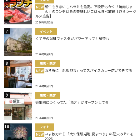
和牛もうまいしハラミも最高。市役所ちかく「焼肉じゅ
NEW
ん」のランチはあの美味しいごはん食べ放題【ひらつーグ
ルメ広告】
2026年8月5日
イベント
くずモの珈琲フェスタがパワーアップ！紅茶も
2026年8月4日
開店・閉店
西禁野に「SUNZEN」ってスパイスカレー店ができてる
NEW
2026年8月5日
開店・閉店
香里園につくってた「魚丼」がオープンしてる
2026年8月3日
フォト
いま枚方から「大久保駐屯地 夏まつり」の花火みえてる
NEW
2026