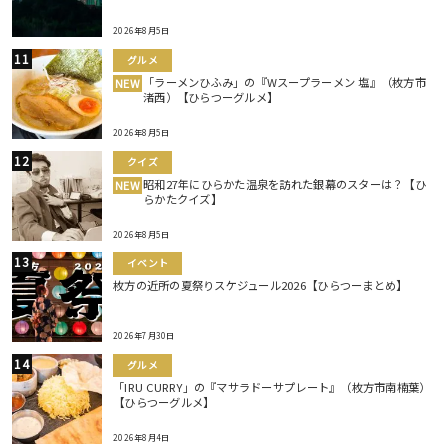
2026年8月5日
グルメ
「ラーメンひふみ」の『Wスープラーメン 塩』（枚方市
NEW
渚西）【ひらつーグルメ】
2026年8月5日
クイズ
昭和27年にひらかた温泉を訪れた銀幕のスターは？【ひ
NEW
らかたクイズ】
2026年8月5日
イベント
枚方の近所の夏祭りスケジュール2026【ひらつーまとめ】
2026年7月30日
グルメ
「IRU CURRY」の『マサラドーサプレート』（枚方市南楠葉）
【ひらつーグルメ】
2026年8月4日