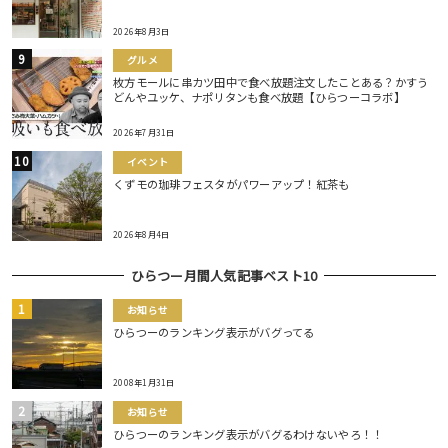
2026年8月3日
グルメ
枚方モールに串カツ田中で食べ放題注文したことある？かすう
どんやユッケ、ナポリタンも食べ放題【ひらつーコラボ】
2026年7月31日
イベント
くずモの珈琲フェスタがパワーアップ！紅茶も
2026年8月4日
ひらつー月間人気記事ベスト10
お知らせ
ひらつーのランキング表示がバグってる
2008年1月31日
お知らせ
ひらつーのランキング表示がバグるわけないやろ！！