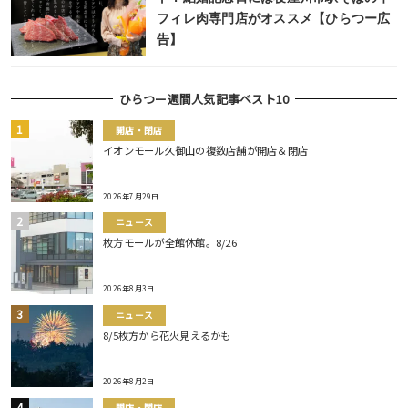
フィレ肉専門店がオススメ【ひらつー広
告】
ひらつー週間人気記事ベスト10
開店・閉店
イオンモール久御山の複数店舗が開店＆閉店
2026年7月29日
ニュース
枚方モールが全館休館。8/26
2026年8月3日
ニュース
8/5枚方から花火見えるかも
2026年8月2日
開店・閉店