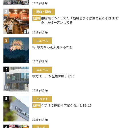
2026年8月4日
開店・閉店
東船橋につくってた「胡麻切りそば酒と肴とそば おお
NEW
の」がオープンしてる
2026年8月5日
ニュース
8/5枚方から花火見えるかも
2026年8月2日
ニュース
枚方モールが全館休館。8/26
2026年8月3日
イベント
くずはに移動科学館くる。8/15･16
NEW
2026年8月5日
グルメ