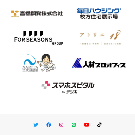
Twitter
Facebook
Instagram
LINE
You Tube
TikTok