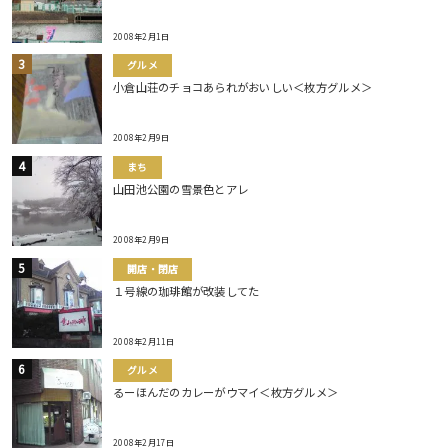
2008年2月1日
グルメ
小倉山荘のチョコあられがおいしい＜枚方グルメ＞
2008年2月9日
まち
山田池公園の雪景色とアレ
2008年2月9日
開店・閉店
１号線の珈琲館が改装してた
2008年2月11日
グルメ
るーほんだのカレーがウマイ＜枚方グルメ＞
2008年2月17日