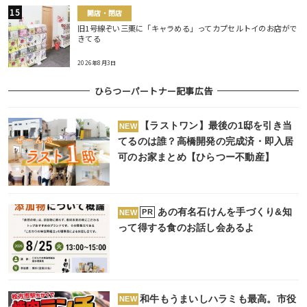
開店・閉店
旧1号線ぞい三栗に「キャラめる」ってカプセルトイのお店がで
きてる
2026年8月3日
ひらつーパートナー記事広告
【ラストワン】最後の1邸を引き当
NEW
てるのは誰？高橋開発の完成済・即入居
可のお家まとめ【ひらつー不動産】
あの有名石けんを手づくり&知
PR
NEW
って得する食のお話し会あるよ
和牛もうまいしハラミも最高。市役
NEW