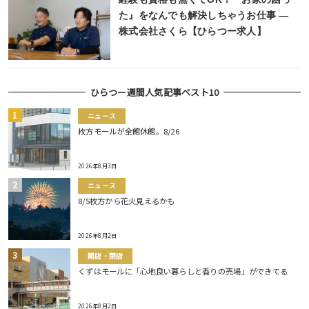
た』をなんでも解決しちゃうお仕事 ―
株式会社さくら【ひらつー求人】
ひらつー週間人気記事ベスト10
ニュース
枚方モールが全館休館。8/26
2026年8月3日
ニュース
8/5枚方から花火見えるかも
2026年8月2日
開店・閉店
くずはモールに「心地良い暮らしと香りの売場」ができてる
2026年8月2日