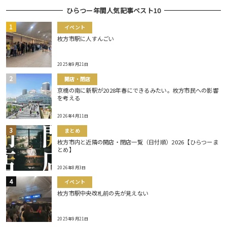
ひらつー年間人気記事ベスト10
イベント
枚方市駅に人すんごい
2025年9月21日
開店・閉店
京橋の南に新駅が2028年春にできるみたい。枚方市民への影響
を考える
2026年4月11日
まとめ
枚方市内と近隣の開店・閉店一覧（日付順）2026【ひらつーま
とめ】
2026年8月3日
イベント
枚方市駅中央改札前の先が見えない
2025年9月21日