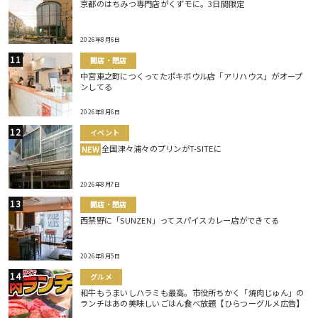
京都のはちみつ専門店がくずモに。3日間限定
2026年8月6日
開店・閉店
中宮東之町につくってたポキボウル店「アリハウス」がオープ
ンしてる
2026年8月6日
イベント
全国津々浦々のプリンがT-SITEに
NEW
2026年8月7日
開店・閉店
西禁野に「SUNZEN」ってスパイスカレー店ができてる
2026年8月5日
グルメ
和牛もうまいしハラミも最高。市役所ちかく「焼肉じゅん」の
ランチはあの美味しいごはん食べ放題【ひらつーグルメ広告】