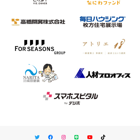
Twitter
Facebook
Instagram
LINE
You Tube
TikTok