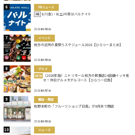
PRニュース
8/7(金)・8(土)の夜はバルナイト
PR
2026年8月6日
イベント
枚方の近所の夏祭りスケジュール2026【ひらつーまとめ】
2026年8月6日
グルメ
〈2026年版〉ニトリモール枚方の飲食店14店舗イッキ見
NEW
せ！休日グルメモデルコース【ひらつー広告】
2026年8月7日
開店・閉店
牧野本町の「フルーツショップ日高」が8月末で閉店
2026年8月6日
ニュース