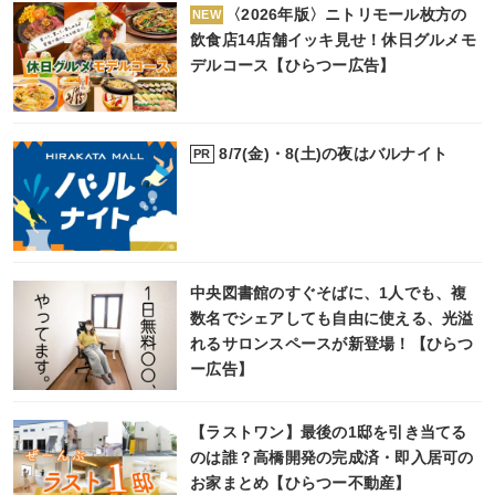
〈2026年版〉ニトリモール枚方の
NEW
飲食店14店舗イッキ見せ！休日グルメモ
デルコース【ひらつー広告】
8/7(金)・8(土)の夜はバルナイト
PR
中央図書館のすぐそばに、1人でも、複
数名でシェアしても自由に使える、光溢
れるサロンスペースが新登場！【ひらつ
ー広告】
【ラストワン】最後の1邸を引き当てる
のは誰？高橋開発の完成済・即入居可の
お家まとめ【ひらつー不動産】