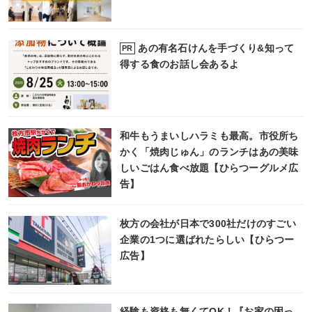
あの有名石けんを手づくり&知って
PR
得する食のお話し会あるよ
和牛もうまいしハラミも最高。市役所ち
かく「焼肉じゅん」のランチはあの美味
しいごはん食べ放題【ひらつーグルメ広
告】
枚方の会社が日本で300社だけのすごい
企業の1つに選ばれたらしい【ひらつー
広告】
経験も資格も無くてOK！『お家の困っ