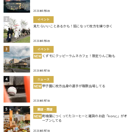
2026年8月6日
イベント
見たらいいことあるかも！狐になって枚方を練り歩く
2026年8月6日
イベント
くずモにクッピーラムネカフェ！限定りんご飴も
NEW
2026年8月7日
ニュース
甲子園に枚方出身の選手が複数出場してる
NEW
2026年8月7日
開店・閉店
町楠葉につくってたコーヒーと雑貨のお店「koru;」がオ
NEW
ープンしてる
2026年8月7日