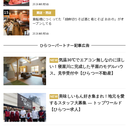
2026年8月5日
開店・閉店
東船橋につくってた「胡麻切りそば酒と肴とそば おおの」がオ
ープンしてる
2026年8月5日
ひらつーパートナー記事広告
気温30℃でエアコン無しなのに涼し
NEW
い！寝屋川に完成した平屋のモデルハウ
ス。見学受付中【ひらつー不動産】
美味しいもん好き集まれ！地元を愛
NEW
するスタッフ大募集 ― トップワールド
【ひらつー求人】