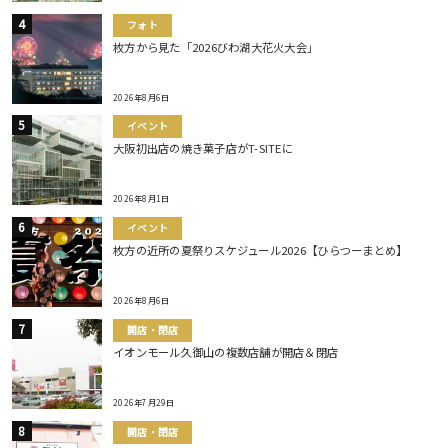
フォト
枚方から見た「2026びわ湖大花火大会」
2026年8月6日
イベント
大阪初出店の焼き菓子店がT-SITEに
2026年8月1日
イベント
枚方の近所の夏祭りスケジュール2026【ひらつーまとめ】
2026年8月6日
開店・閉店
イオンモール久御山の複数店舗が開店＆閉店
2026年7月29日
開店・閉店