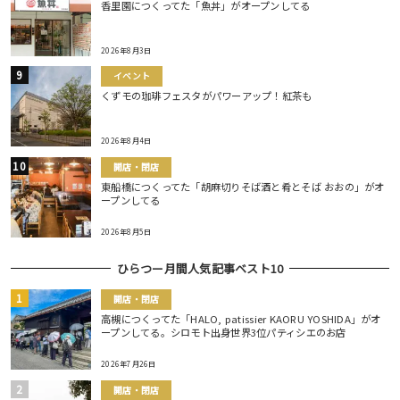
香里園につくってた「魚丼」がオープンしてる
2026年8月3日
イベント
くずモの珈琲フェスタがパワーアップ！紅茶も
2026年8月4日
開店・閉店
東船橋につくってた「胡麻切りそば酒と肴とそば おおの」がオ
ープンしてる
2026年8月5日
ひらつー月間人気記事ベスト10
開店・閉店
高槻につくってた「HALO, patissier KAORU YOSHIDA」がオ
ープンしてる。シロモト出身世界3位パティシエのお店
2026年7月26日
開店・閉店