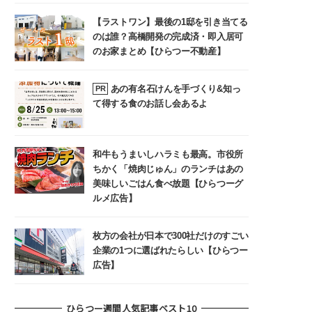
【ラストワン】最後の1邸を引き当てる
のは誰？高橋開発の完成済・即入居可
のお家まとめ【ひらつー不動産】
あの有名石けんを手づくり&知っ
PR
て得する食のお話し会あるよ
和牛もうまいしハラミも最高。市役所
ちかく「焼肉じゅん」のランチはあの
美味しいごはん食べ放題【ひらつーグ
ルメ広告】
枚方の会社が日本で300社だけのすごい
企業の1つに選ばれたらしい【ひらつー
広告】
ひらつー週間人気記事ベスト10