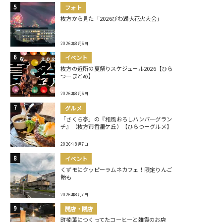
フォト
枚方から見た「2026びわ湖大花火大会」
2026年8月6日
イベント
枚方の近所の夏祭りスケジュール2026【ひら
つーまとめ】
2026年8月6日
グルメ
「さくら亭」の『和風おろしハンバーグラン
チ』（枚方市香里ケ丘）【ひらつーグルメ】
2026年8月7日
イベント
くずモにクッピーラムネカフェ！限定りんご
飴も
2026年8月7日
開店・閉店
町楠葉につくってたコーヒーと雑貨のお店