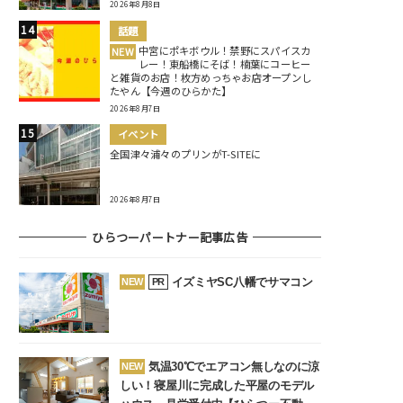
2026年8月8日
話題
中宮にポキボウル！禁野にスパイスカ
NEW
レー！東船橋にそば！楠葉にコーヒー
と雑貨のお店！枚方めっちゃお店オープンし
たやん【今週のひらかた】
2026年8月7日
イベント
全国津々浦々のプリンがT-SITEに
2026年8月7日
ひらつーパートナー記事広告
イズミヤSC八幡でサマコン
NEW
PR
気温30℃でエアコン無しなのに涼
NEW
しい！寝屋川に完成した平屋のモデル