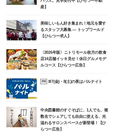
ハウス。見学受付中【ひらつー不動
産】
美味しいもん好き集まれ！地元を愛す
るスタッフ大募集 ― トップワールド
【ひらつー求人】
〈2026年版〉ニトリモール枚方の飲食
店14店舗イッキ見せ！休日グルメモデ
ルコース【ひらつー広告】
8/7(金)・8(土)の夜はバルナイト
PR
中央図書館のすぐそばに、1人でも、複
数名でシェアしても自由に使える、光
溢れるサロンスペースが新登場！【ひ
らつー広告】