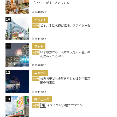
「koru;」がオープンしてる
2026年8月7日
イベント
ビオルネに水遊び広場。スライダーも
NEW
2026年8月8日
フォト
いま枚方から「茨木辯天花火大会」の
NEW
花火みえてる2026
2026年8月8日
ニュース
枚方で子ども食堂を営む女性が中国新
NEW
聞の特集に
2026年8月8日
PRニュース
イズミヤSC八幡でサマコン
NEW
PR