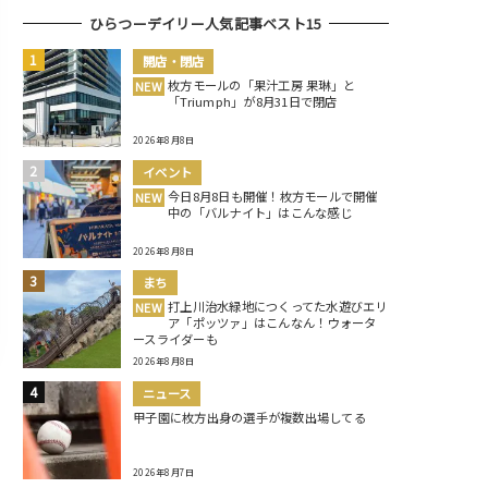
ひらつーデイリー人気記事ベスト15
開店・閉店
枚方モールの「果汁工房 果琳」と
NEW
「Triumph」が8月31日で閉店
2026年8月8日
イベント
今日8月8日も開催！枚方モールで開催
NEW
中の「バルナイト」はこんな感じ
2026年8月8日
まち
打上川治水緑地につくってた水遊びエリ
NEW
ア「ポッツァ」はこんなん！ウォータ
ースライダーも
2026年8月8日
ニュース
甲子園に枚方出身の選手が複数出場してる
2026年8月7日