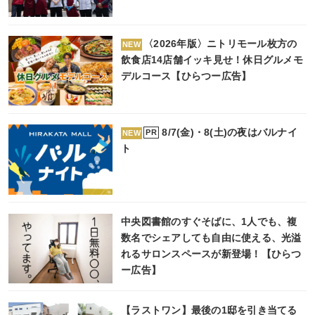
〈2026年版〉ニトリモール枚方の
NEW
飲食店14店舗イッキ見せ！休日グルメモ
デルコース【ひらつー広告】
8/7(金)・8(土)の夜はバルナイ
PR
NEW
ト
中央図書館のすぐそばに、1人でも、複
数名でシェアしても自由に使える、光溢
れるサロンスペースが新登場！【ひらつ
ー広告】
【ラストワン】最後の1邸を引き当てる