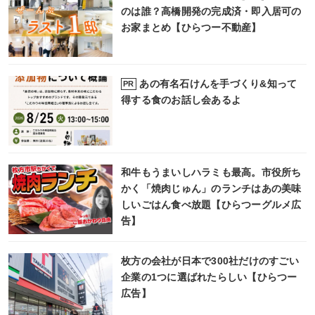
のは誰？高橋開発の完成済・即入居可の
お家まとめ【ひらつー不動産】
あの有名石けんを手づくり&知って
PR
得する食のお話し会あるよ
和牛もうまいしハラミも最高。市役所ち
かく「焼肉じゅん」のランチはあの美味
しいごはん食べ放題【ひらつーグルメ広
告】
枚方の会社が日本で300社だけのすごい
企業の1つに選ばれたらしい【ひらつー
広告】