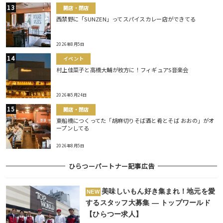
開店・閉店
西禁野に「SUNZEN」ってスパイスカレー店ができてる
2026年8月5日
イベント
村上佳菜子と高橋大輔が枚方に！フィギュアS音楽会
2026年5月24日
開店・閉店
東船橋につくってた「胡麻切りそば酒と肴とそば おおの」がオ
ープンしてる
2026年8月5日
ひらつーパートナー記事広告
美味しいもん好き集まれ！地元を愛
NEW
するスタッフ大募集 ― トップワールド
【ひらつー求人】