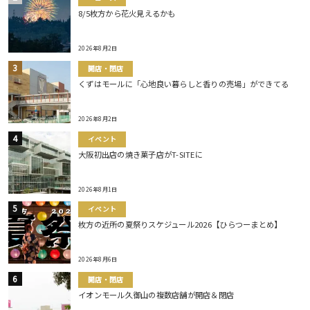
8/5枚方から花火見えるかも
2026年8月2日
開店・閉店
くずはモールに「心地良い暮らしと香りの売場」ができてる
2026年8月2日
イベント
大阪初出店の焼き菓子店がT-SITEに
2026年8月1日
イベント
枚方の近所の夏祭りスケジュール2026【ひらつーまとめ】
2026年8月6日
開店・閉店
イオンモール久御山の複数店舗が開店＆閉店