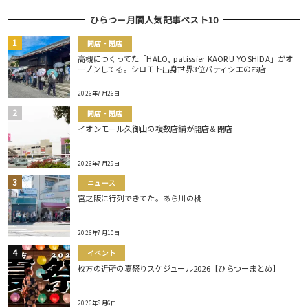
ひらつー月間人気記事ベスト10
開店・閉店
高槻につくってた「HALO, patissier KAORU YOSHIDA」がオ
ープンしてる。シロモト出身世界3位パティシエのお店
2026年7月26日
開店・閉店
イオンモール久御山の複数店舗が開店＆閉店
2026年7月29日
ニュース
宮之阪に行列できてた。あら川の桃
2026年7月10日
イベント
枚方の近所の夏祭りスケジュール2026【ひらつーまとめ】
2026年8月6日