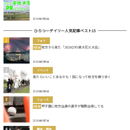
2010年4月2日
ひらつーデイリー人気記事ベスト15
フォト
枚方から見た「2026びわ湖大花火大会」
NEW
2026年8月6日
イベント
見たらいいことあるかも！狐になって枚方を練り歩く
2026年8月6日
ニュース
甲子園に枚方出身の選手が複数出場してる
NEW
2026年8月7日
開店・閉店