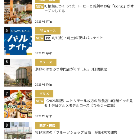
町楠葉につくってたコーヒーと雑貨のお店「koru;」がオ
NEW
ープンしてる
2026年8月7日
PRニュース
8/7(金)・8(土)の夜はバルナイト
NEW
PR
2026年8月6日
ニュース
京都のはちみつ専門店がくずモに。3日間限定
2026年8月6日
グルメ
〈2026年版〉ニトリモール枚方の飲食店14店舗イッキ見
NEW
せ！休日グルメモデルコース【ひらつー広告】
2026年8月7日
開店・閉店
牧野本町の「フルーツショップ日高」が8月末で閉店