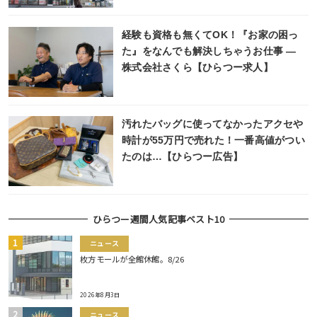
経験も資格も無くてOK！『お家の困っ
た』をなんでも解決しちゃうお仕事 ―
株式会社さくら【ひらつー求人】
汚れたバッグに使ってなかったアクセや
時計が55万円で売れた！一番高値がつい
たのは…【ひらつー広告】
ひらつー週間人気記事ベスト10
ニュース
枚方モールが全館休館。8/26
2026年8月3日
ニュース