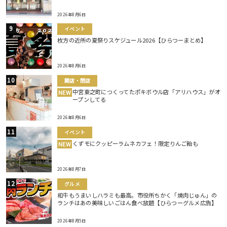
2026年8月6日
イベント
枚方の近所の夏祭りスケジュール2026【ひらつーまとめ】
2026年8月6日
開店・閉店
中宮東之町につくってたポキボウル店「アリハウス」がオ
NEW
ープンしてる
2026年8月6日
イベント
くずモにクッピーラムネカフェ！限定りんご飴も
NEW
2026年8月7日
グルメ
和牛もうまいしハラミも最高。市役所ちかく「焼肉じゅん」の
ランチはあの美味しいごはん食べ放題【ひらつーグルメ広告】
2026年8月5日