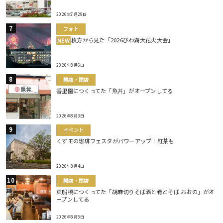
2026年7月29日
フォト
枚方から見た「2026びわ湖大花火大会」
NEW
2026年8月6日
開店・閉店
香里園につくってた「魚丼」がオープンしてる
2026年8月3日
イベント
くずモの珈琲フェスタがパワーアップ！紅茶も
2026年8月4日
開店・閉店
東船橋につくってた「胡麻切りそば酒と肴とそば おおの」がオ
ープンしてる
2026年8月5日