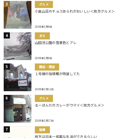
グルメ
小倉山荘のチョコあられがおいしい＜枚方グルメ＞
2008年2月9日
まち
山田池公園の雪景色とアレ
2008年2月9日
開店・閉店
１号線の珈琲館が改装してた
2008年2月11日
グルメ
るーほんだのカレーがウマイ＜枚方グルメ＞
2008年2月17日
話題
枚方は日本一和風な生活ができるらしい