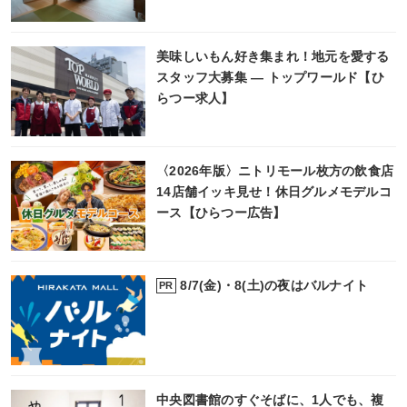
美味しいもん好き集まれ！地元を愛する
スタッフ大募集 ― トップワールド【ひ
らつー求人】
〈2026年版〉ニトリモール枚方の飲食店
14店舗イッキ見せ！休日グルメモデルコ
ース【ひらつー広告】
8/7(金)・8(土)の夜はバルナイト
PR
中央図書館のすぐそばに、1人でも、複