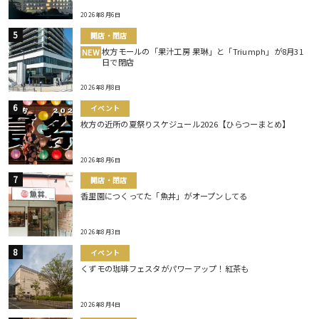
2026年8月6日
開店・閉店
枚方モールの「果汁工房 果琳」と「Triumph」が8月31
NEW
日で閉店
2026年8月8日
イベント
枚方の近所の夏祭りスケジュール2026【ひらつーまとめ】
2026年8月6日
開店・閉店
香里園につくってた「魚丼」がオープンしてる
2026年8月3日
イベント
くずモの珈琲フェスタがパワーアップ！紅茶も
2026年8月4日