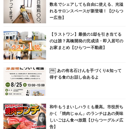
数名でシェアしても自由に使える、光溢
れるサロンスペースが新登場！【ひらつ
ー広告】
【ラストワン】最後の1邸を引き当てる
のは誰？高橋開発の完成済・即入居可の
お家まとめ【ひらつー不動産】
あの有名石けんを手づくり&知って
PR
得する食のお話し会あるよ
和牛もうまいしハラミも最高。市役所ち
かく「焼肉じゅん」のランチはあの美味
しいごはん食べ放題【ひらつーグルメ広
告】