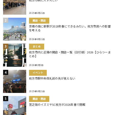
2025年9月21日
開店・閉店
京橋の南に新駅が2028年春にできるみたい。枚方市民への影響
を考える
2026年4月11日
まとめ
枚方市内と近隣の開店・閉店一覧（日付順）2026【ひらつーま
とめ】
2026年8月3日
イベント
枚方市駅中央改札前の先が見えない
2025年9月21日
開店・閉店
宮之阪のイズミヤSC枚方が2026年春で閉館