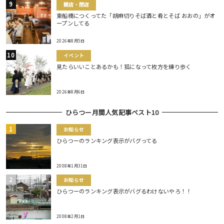
開店・閉店
東船橋につくってた「胡麻切りそば酒と肴とそば おおの」がオ
ープンしてる
2026年8月5日
イベント
見たらいいことあるかも！狐になって枚方を練り歩く
2026年8月6日
ひらつー月間人気記事ベスト10
お知らせ
ひらつーのランキング表示がバグってる
2008年1月31日
お知らせ
ひらつーのランキング表示がバグるわけないやろ！！
2008年2月1日