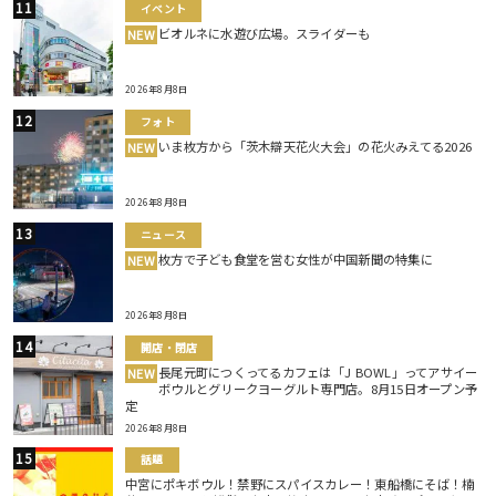
イベント
ビオルネに水遊び広場。スライダーも
NEW
2026年8月8日
フォト
いま枚方から「茨木辯天花火大会」の花火みえてる2026
NEW
2026年8月8日
ニュース
枚方で子ども食堂を営む女性が中国新聞の特集に
NEW
2026年8月8日
開店・閉店
長尾元町につくってるカフェは「J BOWL」ってアサイー
NEW
ボウルとグリークヨーグルト専門店。8月15日オープン予
定
2026年8月8日
話題
中宮にポキボウル！禁野にスパイスカレー！東船橋にそば！楠