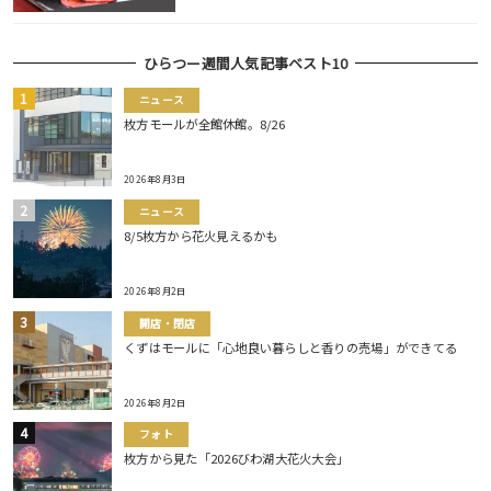
ひらつー週間人気記事ベスト10
ニュース
枚方モールが全館休館。8/26
2026年8月3日
ニュース
8/5枚方から花火見えるかも
2026年8月2日
開店・閉店
くずはモールに「心地良い暮らしと香りの売場」ができてる
2026年8月2日
フォト
枚方から見た「2026びわ湖大花火大会」