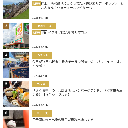
打上川治水緑地につくってた水遊びエリア「ポッツァ」は
NEW
こんなん！ウォータースライダーも
2026年8月8日
PRニュース
イズミヤSC八幡でサマコン
NEW
PR
2026年8月8日
イベント
今日8月8日も開催！枚方モールで開催中の「バルナイト」はこ
んな感じ
2026年8月8日
グルメ
「さくら亭」の『和風おろしハンバーグランチ』（枚方市香里
ケ丘）【ひらつーグルメ】
2026年8月7日
ニュース
甲子園に枚方出身の選手が複数出場してる