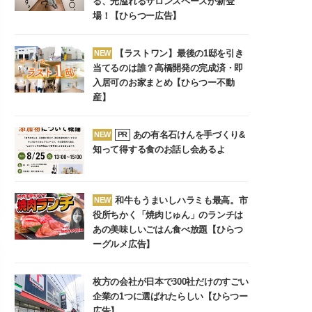
る、光溢れるサロンスペースが新登
場！【ひらつー広告】
【ラストワン】最後の1邸を引き
NEW
当てるのは誰？高橋開発の完成済・即
入居可のお家まとめ【ひらつー不動
産】
あの有名石けんを手づくり&
NEW
PR
知って得する食のお話し会あるよ
和牛もうまいしハラミも最高。市
NEW
役所ちかく「焼肉じゅん」のランチは
あの美味しいごはん食べ放題【ひらつ
ーグルメ広告】
枚方の会社が日本で300社だけのすごい
企業の1つに選ばれたらしい【ひらつー
広告】