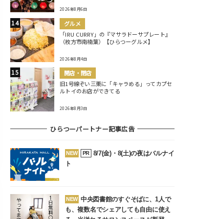
2026年8月6日
グルメ
「IRU CURRY」の『マサラドーサプレート』
（枚方市南楠葉）【ひらつーグルメ】
2026年8月4日
開店・閉店
旧1号線ぞい三栗に「キャラめる」ってカプセ
ルトイのお店ができてる
2026年8月3日
ひらつーパートナー記事広告
8/7(金)・8(土)の夜はバルナイ
NEW
PR
ト
中央図書館のすぐそばに、1人で
NEW
も、複数名でシェアしても自由に使え