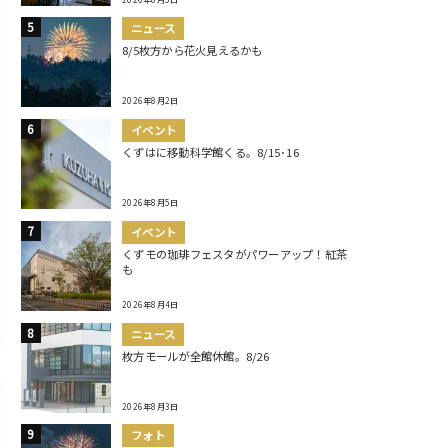
ニュース
8/5枚方から花火見えるかも
2026年8月2日
イベント
くずはに移動科学館くる。8/15･16
2026年8月5日
イベント
くずモの珈琲フェスタがパワーアップ！紅茶
も
2026年8月4日
ニュース
枚方モールが全館休館。8/26
2026年8月3日
フォト