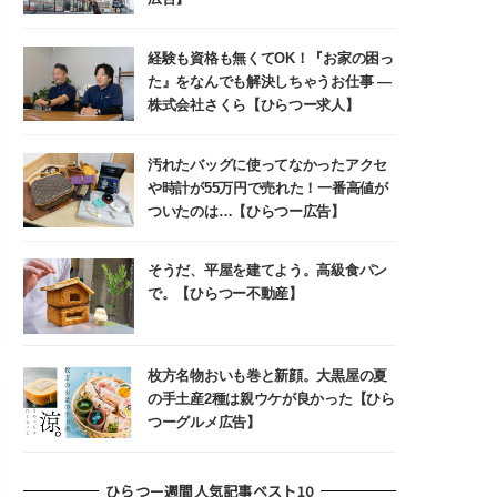
経験も資格も無くてOK！『お家の困っ
た』をなんでも解決しちゃうお仕事 ―
株式会社さくら【ひらつー求人】
汚れたバッグに使ってなかったアクセ
や時計が55万円で売れた！一番高値が
ついたのは…【ひらつー広告】
そうだ、平屋を建てよう。高級食パン
で。【ひらつー不動産】
枚方名物おいも巻と新顔。大黒屋の夏
の手土産2種は親ウケが良かった【ひら
つーグルメ広告】
ひらつー週間人気記事ベスト10