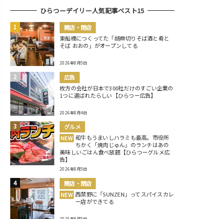
ひらつーデイリー人気記事ベスト15
開店・閉店
東船橋につくってた「胡麻切りそば酒と肴と
そば おおの」がオープンしてる
2026年8月5日
広告
枚方の会社が日本で300社だけのすごい企業の
1つに選ばれたらしい【ひらつー広告】
2026年8月4日
グルメ
和牛もうまいしハラミも最高。市役所
NEW
ちかく「焼肉じゅん」のランチはあの
美味しいごはん食べ放題【ひらつーグルメ広
告】
2026年8月5日
開店・閉店
西禁野に「SUNZEN」ってスパイスカレ
NEW
ー店ができてる
2026年8月5日