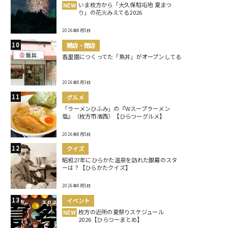
いま枚方から「大久保駐屯地 夏まつ
NEW
り」の花火みえてる2026
2026年8月5日
開店・閉店
香里園につくってた「魚丼」がオープンしてる
2026年8月3日
グルメ
「ラーメンひふみ」の『Wスープラーメン
塩』（枚方市渚西）【ひらつーグルメ】
2026年8月5日
クイズ
昭和27年にひらかた温泉を訪れた銀幕のスタ
ーは？【ひらかたクイズ】
2026年8月5日
イベント
枚方の近所の夏祭りスケジュール
NEW
2026【ひらつーまとめ】