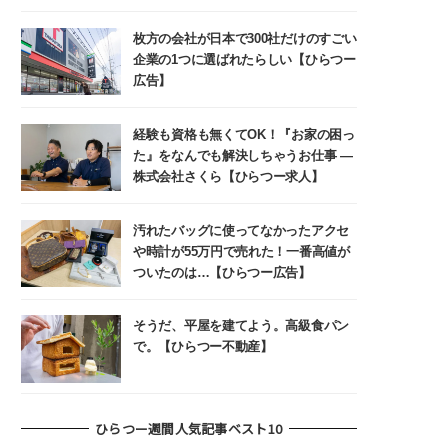
枚方の会社が日本で300社だけのすごい
企業の1つに選ばれたらしい【ひらつー
広告】
経験も資格も無くてOK！『お家の困っ
た』をなんでも解決しちゃうお仕事 ―
株式会社さくら【ひらつー求人】
汚れたバッグに使ってなかったアクセ
や時計が55万円で売れた！一番高値が
ついたのは…【ひらつー広告】
そうだ、平屋を建てよう。高級食パン
で。【ひらつー不動産】
ひらつー週間人気記事ベスト10