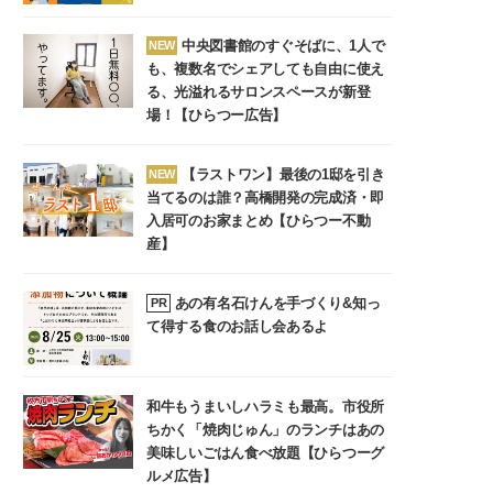
中央図書館のすぐそばに、1人で
NEW
も、複数名でシェアしても自由に使え
る、光溢れるサロンスペースが新登
場！【ひらつー広告】
【ラストワン】最後の1邸を引き
NEW
当てるのは誰？高橋開発の完成済・即
入居可のお家まとめ【ひらつー不動
産】
あの有名石けんを手づくり&知っ
PR
て得する食のお話し会あるよ
和牛もうまいしハラミも最高。市役所
ちかく「焼肉じゅん」のランチはあの
美味しいごはん食べ放題【ひらつーグ
ルメ広告】