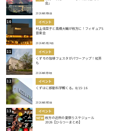
会」
2026年8月6日
イベント
村上佳菜子と高橋大輔が枚方に！フィギュアS
音楽会
2026年5月24日
イベント
くずモの珈琲フェスタがパワーアップ！紅茶
も
2026年8月4日
イベント
くずはに移動科学館くる。8/15･16
2026年8月5日
イベント
枚方の近所の夏祭りスケジュール
NEW
2026【ひらつーまとめ】