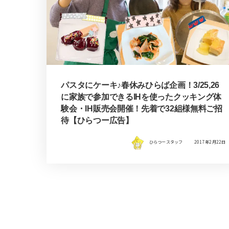
パスタにケーキ♪春休みひらば企画！3/25,26
に家族で参加できるIHを使ったクッキング体
験会・IH販売会開催！先着で32組様無料ご招
待【ひらつー広告】
ひらつースタッフ
2017年2月22日