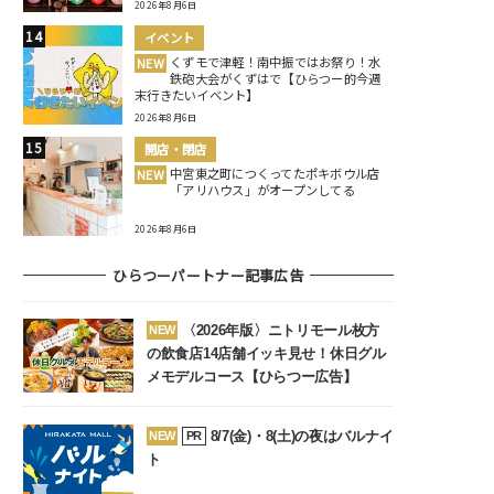
2026年8月6日
イベント
くずモで津軽！南中振ではお祭り！水
NEW
鉄砲大会がくずはで【ひらつー的今週
末行きたいイベント】
2026年8月6日
開店・閉店
中宮東之町につくってたポキボウル店
NEW
「アリハウス」がオープンしてる
2026年8月6日
ひらつーパートナー記事広告
〈2026年版〉ニトリモール枚方
NEW
の飲食店14店舗イッキ見せ！休日グル
メモデルコース【ひらつー広告】
8/7(金)・8(土)の夜はバルナイ
NEW
PR
ト