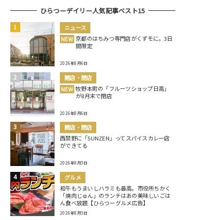
ひらつーデイリー人気記事ベスト15
ニュース
京都のはちみつ専門店がくずモに。3日
NEW
間限定
2026年8月6日
開店・閉店
牧野本町の「フルーツショップ日高」
NEW
が8月末で閉店
2026年8月6日
開店・閉店
西禁野に「SUNZEN」ってスパイスカレー店
ができてる
2026年8月5日
グルメ
和牛もうまいしハラミも最高。市役所ちかく
「焼肉じゅん」のランチはあの美味しいごは
ん食べ放題【ひらつーグルメ広告】
2026年8月5日