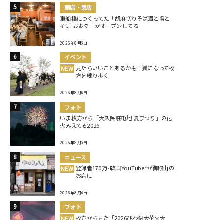
開店・閉店
東船橋につくってた「胡麻切りそば酒と肴と
そば おおの」がオープンしてる
2026年8月5日
イベント
見たらいいことあるかも！狐になって枚
NEW
方を練り歩く
2026年8月6日
フォト
いま枚方から「大久保駐屯地 夏まつり」の花
火みえてる2026
2026年8月5日
ニュース
登録者170万･韓国YouTuberが御殿山の
NEW
お店に
2026年8月6日
フォト
枚方から見た「2026びわ湖大花火大
NEW