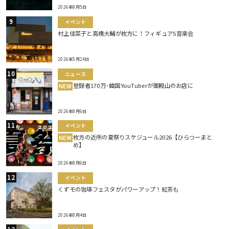
2026年8月5日
イベント
村上佳菜子と高橋大輔が枚方に！フィギュアS音楽会
2026年5月24日
ニュース
登録者170万･韓国YouTuberが御殿山のお店に
NEW
2026年8月6日
イベント
枚方の近所の夏祭りスケジュール2026【ひらつーまと
NEW
め】
2026年8月6日
イベント
くずモの珈琲フェスタがパワーアップ！紅茶も
2026年8月4日