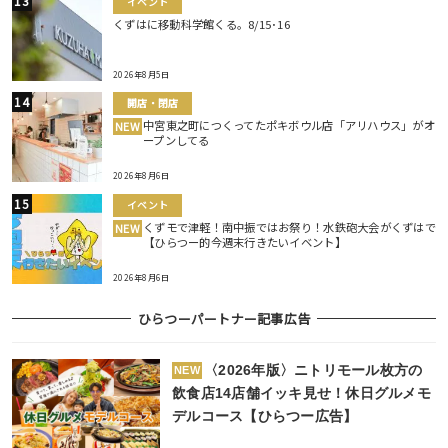
イベント
くずはに移動科学館くる。8/15･16
2026年8月5日
開店・閉店
中宮東之町につくってたポキボウル店「アリハウス」がオ
NEW
ープンしてる
2026年8月6日
イベント
くずモで津軽！南中振ではお祭り！水鉄砲大会がくずはで
NEW
【ひらつー的今週末行きたいイベント】
2026年8月6日
ひらつーパートナー記事広告
〈2026年版〉ニトリモール枚方の
NEW
飲食店14店舗イッキ見せ！休日グルメモ
デルコース【ひらつー広告】