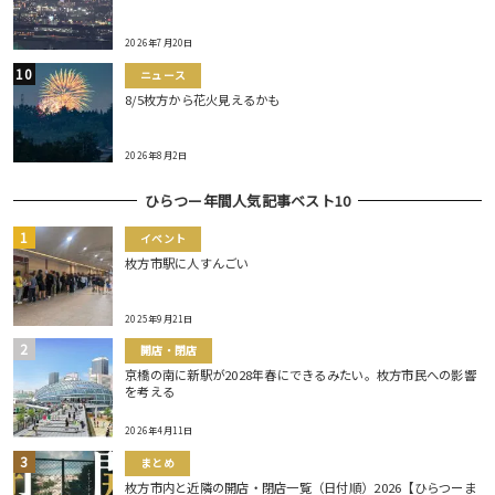
2026年7月20日
ニュース
8/5枚方から花火見えるかも
2026年8月2日
ひらつー年間人気記事ベスト10
イベント
枚方市駅に人すんごい
2025年9月21日
開店・閉店
京橋の南に新駅が2028年春にできるみたい。枚方市民への影響
を考える
2026年4月11日
まとめ
枚方市内と近隣の開店・閉店一覧（日付順）2026【ひらつーま