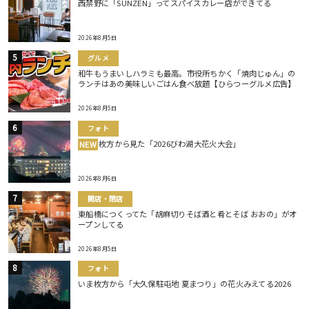
西禁野に「SUNZEN」ってスパイスカレー店ができてる
2026年8月5日
グルメ
和牛もうまいしハラミも最高。市役所ちかく「焼肉じゅん」の
ランチはあの美味しいごはん食べ放題【ひらつーグルメ広告】
2026年8月5日
フォト
枚方から見た「2026びわ湖大花火大会」
NEW
2026年8月6日
開店・閉店
東船橋につくってた「胡麻切りそば酒と肴とそば おおの」がオ
ープンしてる
2026年8月5日
フォト
いま枚方から「大久保駐屯地 夏まつり」の花火みえてる2026