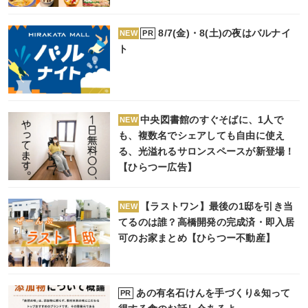
8/7(金)・8(土)の夜はバルナイ
PR
NEW
ト
中央図書館のすぐそばに、1人で
NEW
も、複数名でシェアしても自由に使え
る、光溢れるサロンスペースが新登場！
【ひらつー広告】
【ラストワン】最後の1邸を引き当
NEW
てるのは誰？高橋開発の完成済・即入居
可のお家まとめ【ひらつー不動産】
あの有名石けんを手づくり&知って
PR