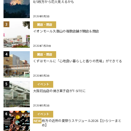
8/5枚方から花火見えるかも
2026年8月2日
開店・閉店
イオンモール久御山の複数店舗が開店＆閉店
2026年7月29日
開店・閉店
くずはモールに「心地良い暮らしと香りの売場」ができてる
2026年8月2日
イベント
大阪初出店の焼き菓子店がT-SITEに
2026年8月1日
イベント
枚方の近所の夏祭りスケジュール2026【ひらつーまと
NEW
め】