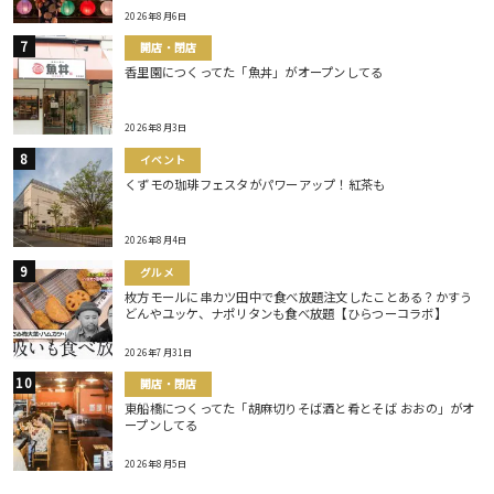
2026年8月6日
開店・閉店
香里園につくってた「魚丼」がオープンしてる
2026年8月3日
イベント
くずモの珈琲フェスタがパワーアップ！紅茶も
2026年8月4日
グルメ
枚方モールに串カツ田中で食べ放題注文したことある？かすう
どんやユッケ、ナポリタンも食べ放題【ひらつーコラボ】
2026年7月31日
開店・閉店
東船橋につくってた「胡麻切りそば酒と肴とそば おおの」がオ
ープンしてる
2026年8月5日