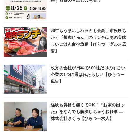
得する食のお話し会あるよ
和牛もうまいしハラミも最高。市役所ち
かく「焼肉じゅん」のランチはあの美味
しいごはん食べ放題【ひらつーグルメ広
告】
枚方の会社が日本で300社だけのすごい
企業の1つに選ばれたらしい【ひらつー
広告】
経験も資格も無くてOK！『お家の困っ
た』をなんでも解決しちゃうお仕事 ―
株式会社さくら【ひらつー求人】