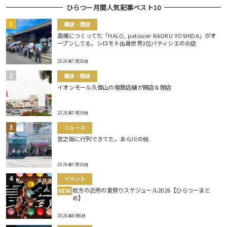
ひらつー月間人気記事ベスト10
開店・閉店
高槻につくってた「HALO, patissier KAORU YOSHIDA」がオ
ープンしてる。シロモト出身世界3位パティシエのお店
2026年7月26日
開店・閉店
イオンモール久御山の複数店舗が開店＆閉店
2026年7月29日
ニュース
宮之阪に行列できてた。あら川の桃
2026年7月10日
イベント
枚方の近所の夏祭りスケジュール2026【ひらつーまと
NEW
め】
2026年8月6日