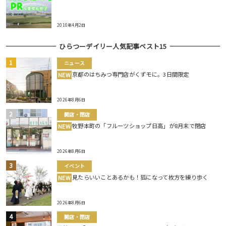
2010年4月2日
ひらつーデイリー人気記事ベスト15
ニュース
京都のはちみつ専門店がくずモに。3日間限定
NEW
2026年8月6日
開店・閉店
牧野本町の「フルーツショップ日高」が8月末で閉店
NEW
2026年8月6日
イベント
見たらいいことあるかも！狐になって枚方を練り歩く
NEW
2026年8月6日
開店・閉店