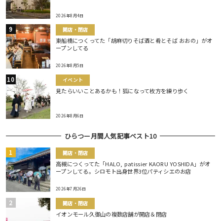
2026年8月4日
開店・閉店
東船橋につくってた「胡麻切りそば酒と肴とそば おおの」がオ
ープンしてる
2026年8月5日
イベント
見たらいいことあるかも！狐になって枚方を練り歩く
2026年8月6日
ひらつー月間人気記事ベスト10
開店・閉店
高槻につくってた「HALO, patissier KAORU YOSHIDA」がオ
ープンしてる。シロモト出身世界3位パティシエのお店
2026年7月26日
開店・閉店
イオンモール久御山の複数店舗が開店＆閉店