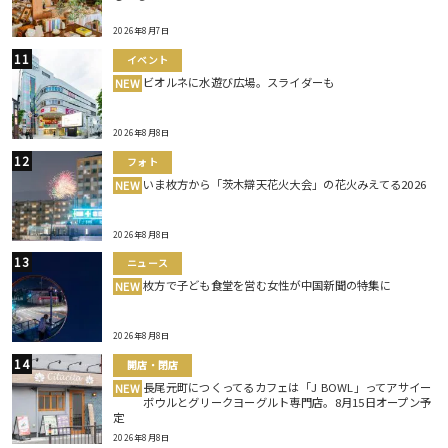
2026年8月7日
イベント
ビオルネに水遊び広場。スライダーも
NEW
2026年8月8日
フォト
いま枚方から「茨木辯天花火大会」の花火みえてる2026
NEW
2026年8月8日
ニュース
枚方で子ども食堂を営む女性が中国新聞の特集に
NEW
2026年8月8日
開店・閉店
長尾元町につくってるカフェは「J BOWL」ってアサイー
NEW
ボウルとグリークヨーグルト専門店。8月15日オープン予
定
2026年8月8日