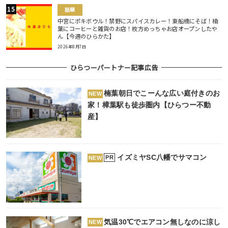
話題
中宮にポキボウル！禁野にスパイスカレー！東船橋にそば！楠
葉にコーヒーと雑貨のお店！枚方めっちゃお店オープンしたや
ん【今週のひらかた】
2026年8月7日
ひらつーパートナー記事広告
楠葉朝日でこーんな広い庭付きのお
NEW
家！樟葉駅も徒歩圏内【ひらつー不動
産】
イズミヤSC八幡でサマコン
PR
NEW
気温30℃でエアコン無しなのに涼し
NEW