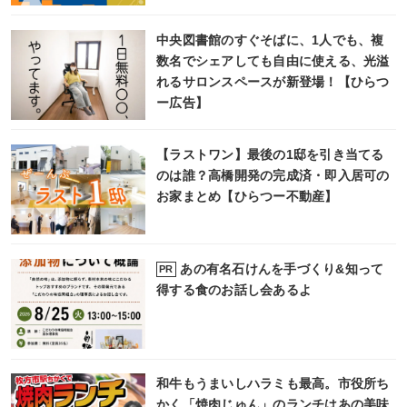
中央図書館のすぐそばに、1人でも、複
数名でシェアしても自由に使える、光溢
れるサロンスペースが新登場！【ひらつ
ー広告】
【ラストワン】最後の1邸を引き当てる
のは誰？高橋開発の完成済・即入居可の
お家まとめ【ひらつー不動産】
あの有名石けんを手づくり&知って
PR
得する食のお話し会あるよ
和牛もうまいしハラミも最高。市役所ち
かく「焼肉じゅん」のランチはあの美味