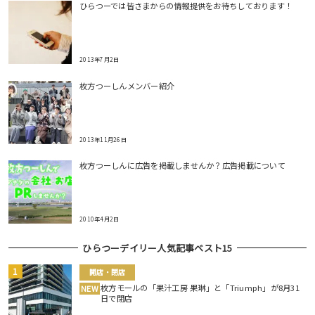
ひらつーでは皆さまからの情報提供をお待ちしております！
2013年7月2日
枚方つーしんメンバー紹介
2013年11月26日
枚方つーしんに広告を掲載しませんか？広告掲載について
2010年4月2日
ひらつーデイリー人気記事ベスト15
開店・閉店
枚方モールの「果汁工房 果琳」と「Triumph」が8月31
NEW
日で閉店