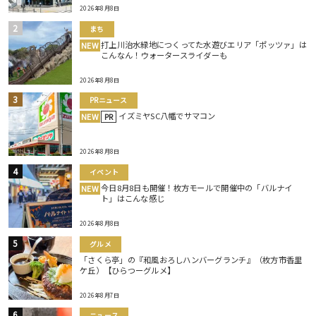
2026年8月8日
まち
打上川治水緑地につくってた水遊びエリア「ポッツァ」は
NEW
こんなん！ウォータースライダーも
2026年8月8日
PRニュース
イズミヤSC八幡でサマコン
NEW
PR
2026年8月8日
イベント
今日8月8日も開催！枚方モールで開催中の「バルナイ
NEW
ト」はこんな感じ
2026年8月8日
グルメ
「さくら亭」の『和風おろしハンバーグランチ』（枚方市香里
ケ丘）【ひらつーグルメ】
2026年8月7日
ニュース