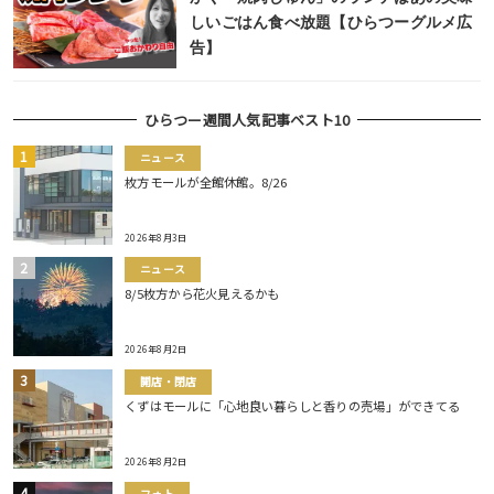
しいごはん食べ放題【ひらつーグルメ広
告】
ひらつー週間人気記事ベスト10
ニュース
枚方モールが全館休館。8/26
2026年8月3日
ニュース
8/5枚方から花火見えるかも
2026年8月2日
開店・閉店
くずはモールに「心地良い暮らしと香りの売場」ができてる
2026年8月2日
フォト