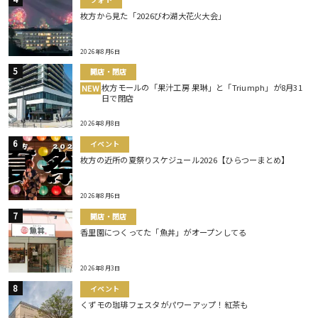
枚方から見た「2026びわ湖大花火大会」
2026年8月6日
開店・閉店
枚方モールの「果汁工房 果琳」と「Triumph」が8月31
NEW
日で閉店
2026年8月8日
イベント
枚方の近所の夏祭りスケジュール2026【ひらつーまとめ】
2026年8月6日
開店・閉店
香里園につくってた「魚丼」がオープンしてる
2026年8月3日
イベント
くずモの珈琲フェスタがパワーアップ！紅茶も