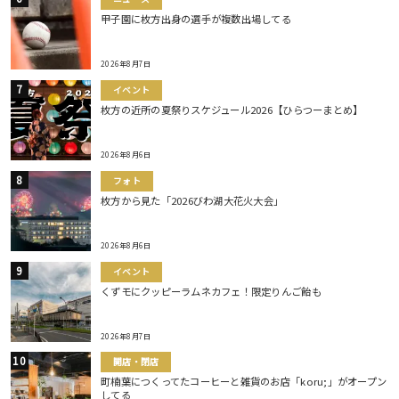
甲子園に枚方出身の選手が複数出場してる
2026年8月7日
イベント
枚方の近所の夏祭りスケジュール2026【ひらつーまとめ】
2026年8月6日
フォト
枚方から見た「2026びわ湖大花火大会」
2026年8月6日
イベント
くずモにクッピーラムネカフェ！限定りんご飴も
2026年8月7日
開店・閉店
町楠葉につくってたコーヒーと雑貨のお店「koru;」がオープン
してる