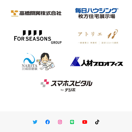
Twitter
Facebook
Instagram
LINE
You Tube
TikTok