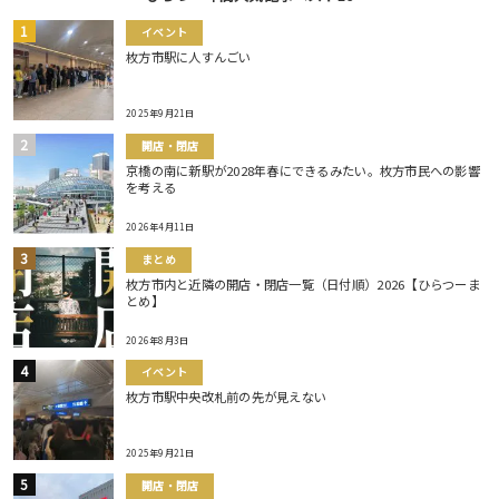
イベント
枚方市駅に人すんごい
2025年9月21日
開店・閉店
京橋の南に新駅が2028年春にできるみたい。枚方市民への影響
を考える
2026年4月11日
まとめ
枚方市内と近隣の開店・閉店一覧（日付順）2026【ひらつーま
とめ】
2026年8月3日
イベント
枚方市駅中央改札前の先が見えない
2025年9月21日
開店・閉店