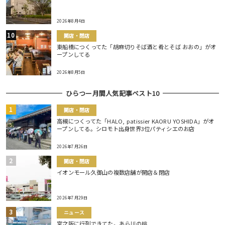
2026年8月4日
開店・閉店
東船橋につくってた「胡麻切りそば酒と肴とそば おおの」がオ
ープンしてる
2026年8月5日
ひらつー月間人気記事ベスト10
開店・閉店
高槻につくってた「HALO, patissier KAORU YOSHIDA」がオ
ープンしてる。シロモト出身世界3位パティシエのお店
2026年7月26日
開店・閉店
イオンモール久御山の複数店舗が開店＆閉店
2026年7月29日
ニュース
宮之阪に行列できてた。あら川の桃