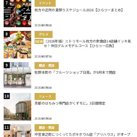
イベント
枚方の近所の夏祭りスケジュール2026【ひらつーまとめ】
2026年8月6日
グルメ
〈2026年版〉ニトリモール枚方の飲食店14店舗イッキ見
NEW
せ！休日グルメモデルコース【ひらつー広告】
2026年8月7日
開店・閉店
牧野本町の「フルーツショップ日高」が8月末で閉店
2026年8月6日
ニュース
京都のはちみつ専門店がくずモに。3日間限定
2026年8月6日
開店・閉店
中宮東之町につくってたポキボウル店「アリハウス」がオープ