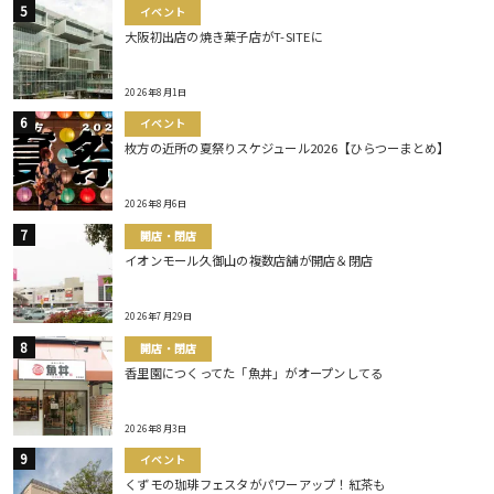
イベント
大阪初出店の焼き菓子店がT-SITEに
2026年8月1日
イベント
枚方の近所の夏祭りスケジュール2026【ひらつーまとめ】
2026年8月6日
開店・閉店
イオンモール久御山の複数店舗が開店＆閉店
2026年7月29日
開店・閉店
香里園につくってた「魚丼」がオープンしてる
2026年8月3日
イベント
くずモの珈琲フェスタがパワーアップ！紅茶も