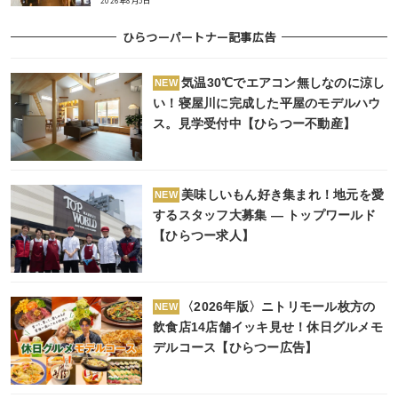
2026年8月5日
ひらつーパートナー記事広告
気温30℃でエアコン無しなのに涼し
NEW
い！寝屋川に完成した平屋のモデルハウ
ス。見学受付中【ひらつー不動産】
美味しいもん好き集まれ！地元を愛
NEW
するスタッフ大募集 ― トップワールド
【ひらつー求人】
〈2026年版〉ニトリモール枚方の
NEW
飲食店14店舗イッキ見せ！休日グルメモ
デルコース【ひらつー広告】