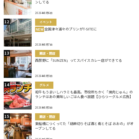
ンしてる
2026年8月6日
イベント
全国津々浦々のプリンがT-SITEに
NEW
2026年8月7日
開店・閉店
西禁野に「SUNZEN」ってスパイスカレー店ができてる
2026年8月5日
グルメ
和牛もうまいしハラミも最高。市役所ちかく「焼肉じゅん」の
ランチはあの美味しいごはん食べ放題【ひらつーグルメ広告】
2026年8月5日
開店・閉店
東船橋につくってた「胡麻切りそば酒と肴とそば おおの」がオ
ープンしてる