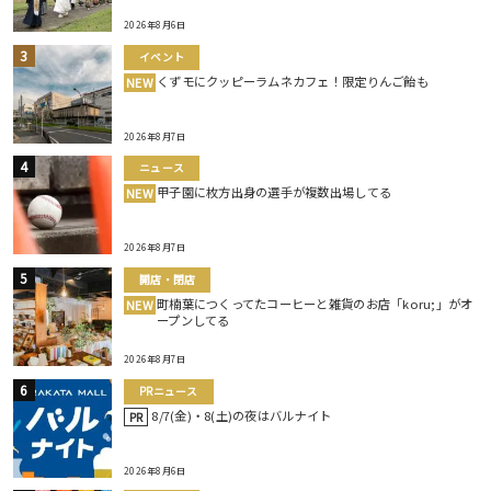
2026年8月6日
イベント
くずモにクッピーラムネカフェ！限定りんご飴も
NEW
2026年8月7日
ニュース
甲子園に枚方出身の選手が複数出場してる
NEW
2026年8月7日
開店・閉店
町楠葉につくってたコーヒーと雑貨のお店「koru;」がオ
NEW
ープンしてる
2026年8月7日
PRニュース
8/7(金)・8(土)の夜はバルナイト
PR
2026年8月6日