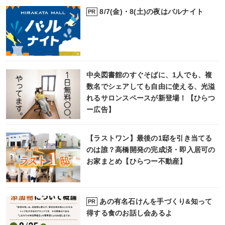
8/7(金)・8(土)の夜はバルナイト
PR
中央図書館のすぐそばに、1人でも、複
数名でシェアしても自由に使える、光溢
れるサロンスペースが新登場！【ひらつ
ー広告】
【ラストワン】最後の1邸を引き当てる
のは誰？高橋開発の完成済・即入居可の
お家まとめ【ひらつー不動産】
あの有名石けんを手づくり&知って
PR
得する食のお話し会あるよ