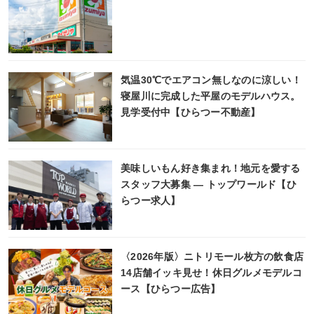
気温30℃でエアコン無しなのに涼しい！
寝屋川に完成した平屋のモデルハウス。
見学受付中【ひらつー不動産】
美味しいもん好き集まれ！地元を愛する
スタッフ大募集 ― トップワールド【ひ
らつー求人】
〈2026年版〉ニトリモール枚方の飲食店
14店舗イッキ見せ！休日グルメモデルコ
ース【ひらつー広告】