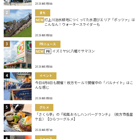
2026年8月8日
まち
打上川治水緑地につくってた水遊びエリア「ポッツァ」は
NEW
こんなん！ウォータースライダーも
2026年8月8日
PRニュース
イズミヤSC八幡でサマコン
NEW
PR
2026年8月8日
イベント
今日8月8日も開催！枚方モールで開催中の「バルナイト」はこ
んな感じ
2026年8月8日
グルメ
「さくら亭」の『和風おろしハンバーグランチ』（枚方市香里
ケ丘）【ひらつーグルメ】
2026年8月7日
ニュース