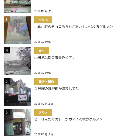
2008年2月1日
グルメ
小倉山荘のチョコあられがおいしい＜枚方グルメ＞
2008年2月9日
まち
山田池公園の雪景色とアレ
2008年2月9日
開店・閉店
１号線の珈琲館が改装してた
2008年2月11日
グルメ
るーほんだのカレーがウマイ＜枚方グルメ＞
2008年2月17日