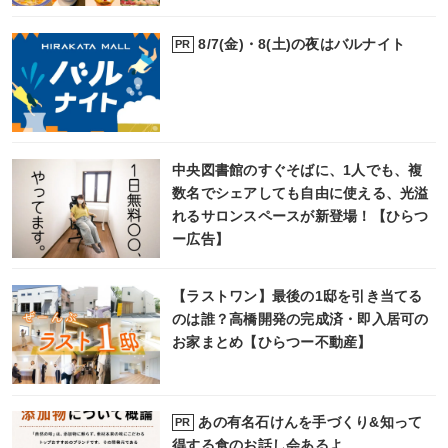
8/7(金)・8(土)の夜はバルナイト
PR
中央図書館のすぐそばに、1人でも、複
数名でシェアしても自由に使える、光溢
れるサロンスペースが新登場！【ひらつ
ー広告】
【ラストワン】最後の1邸を引き当てる
のは誰？高橋開発の完成済・即入居可の
お家まとめ【ひらつー不動産】
あの有名石けんを手づくり&知って
PR
得する食のお話し会あるよ