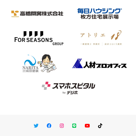
Twitter
Facebook
Instagram
LINE
You Tube
TikTok