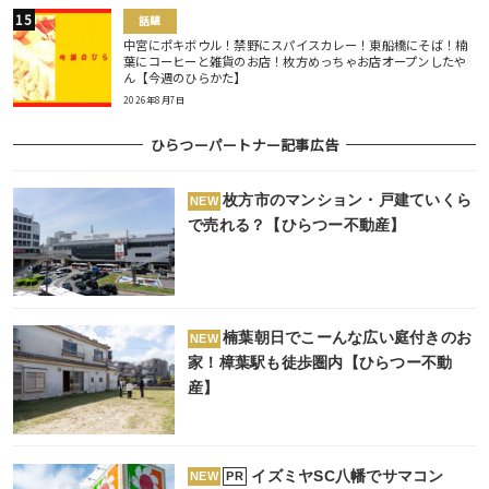
話題
中宮にポキボウル！禁野にスパイスカレー！東船橋にそば！楠
葉にコーヒーと雑貨のお店！枚方めっちゃお店オープンしたや
ん【今週のひらかた】
2026年8月7日
ひらつーパートナー記事広告
枚方市のマンション・戸建ていくら
NEW
で売れる？【ひらつー不動産】
楠葉朝日でこーんな広い庭付きのお
NEW
家！樟葉駅も徒歩圏内【ひらつー不動
産】
イズミヤSC八幡でサマコン
PR
NEW