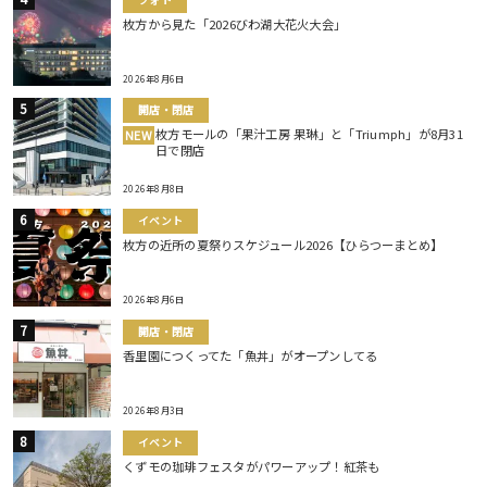
枚方から見た「2026びわ湖大花火大会」
2026年8月6日
開店・閉店
枚方モールの「果汁工房 果琳」と「Triumph」が8月31
NEW
日で閉店
2026年8月8日
イベント
枚方の近所の夏祭りスケジュール2026【ひらつーまとめ】
2026年8月6日
開店・閉店
香里園につくってた「魚丼」がオープンしてる
2026年8月3日
イベント
くずモの珈琲フェスタがパワーアップ！紅茶も