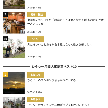
2026年8月4日
開店・閉店
東船橋につくってた「胡麻切りそば酒と肴とそば おおの」がオ
ープンしてる
2026年8月5日
イベント
見たらいいことあるかも！狐になって枚方を練り歩く
2026年8月6日
ひらつー月間人気記事ベスト10
お知らせ
ひらつーのランキング表示がバグってる
2008年1月31日
お知らせ
ひらつーのランキング表示がバグるわけないやろ！！