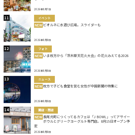
2026年8月7日
イベント
ビオルネに水遊び広場。スライダーも
NEW
2026年8月8日
フォト
いま枚方から「茨木辯天花火大会」の花火みえてる2026
NEW
2026年8月8日
ニュース
枚方で子ども食堂を営む女性が中国新聞の特集に
NEW
2026年8月8日
開店・閉店
長尾元町につくってるカフェは「J BOWL」ってアサイー
NEW
ボウルとグリークヨーグルト専門店。8月15日オープン予
定
2026年8月8日