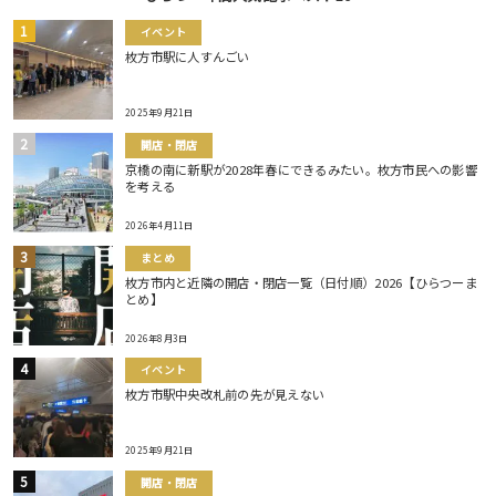
イベント
枚方市駅に人すんごい
2025年9月21日
開店・閉店
京橋の南に新駅が2028年春にできるみたい。枚方市民への影響
を考える
2026年4月11日
まとめ
枚方市内と近隣の開店・閉店一覧（日付順）2026【ひらつーま
とめ】
2026年8月3日
イベント
枚方市駅中央改札前の先が見えない
2025年9月21日
開店・閉店