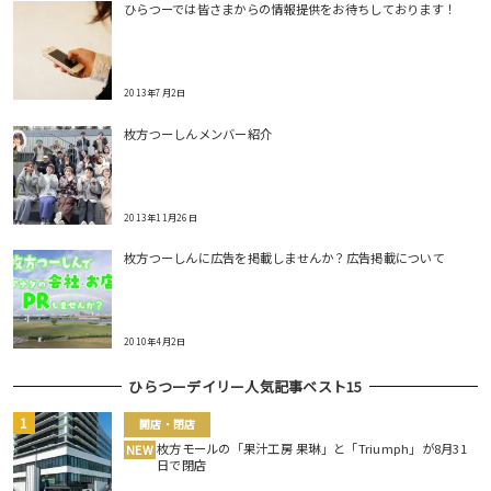
ひらつーでは皆さまからの情報提供をお待ちしております！
2013年7月2日
枚方つーしんメンバー紹介
2013年11月26日
枚方つーしんに広告を掲載しませんか？広告掲載について
2010年4月2日
ひらつーデイリー人気記事ベスト15
開店・閉店
枚方モールの「果汁工房 果琳」と「Triumph」が8月31
NEW
日で閉店