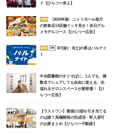
ド【ひらつー求人】
〈2026年版〉ニトリモール枚方
NEW
の飲食店14店舗イッキ見せ！休日グル
メモデルコース【ひらつー広告】
8/7(金)・8(土)の夜はバルナイ
NEW
PR
ト
中央図書館のすぐそばに、1人でも、複
数名でシェアしても自由に使える、光
溢れるサロンスペースが新登場！【ひ
らつー広告】
【ラストワン】最後の1邸を引き当てる
のは誰？高橋開発の完成済・即入居可
のお家まとめ【ひらつー不動産】