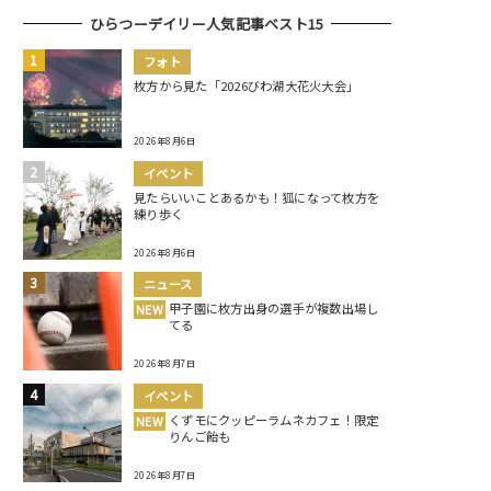
ひらつーデイリー人気記事ベスト15
フォト
枚方から見た「2026びわ湖大花火大会」
2026年8月6日
イベント
見たらいいことあるかも！狐になって枚方を
練り歩く
2026年8月6日
ニュース
甲子園に枚方出身の選手が複数出場し
NEW
てる
2026年8月7日
イベント
くずモにクッピーラムネカフェ！限定
NEW
りんご飴も
2026年8月7日