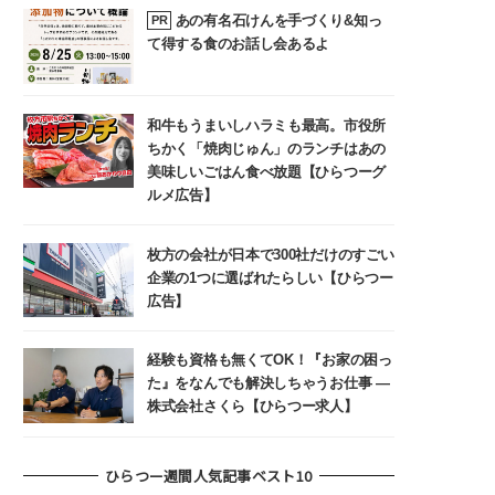
あの有名石けんを手づくり&知っ
PR
て得する食のお話し会あるよ
和牛もうまいしハラミも最高。市役所
ちかく「焼肉じゅん」のランチはあの
美味しいごはん食べ放題【ひらつーグ
ルメ広告】
枚方の会社が日本で300社だけのすごい
企業の1つに選ばれたらしい【ひらつー
広告】
経験も資格も無くてOK！『お家の困っ
た』をなんでも解決しちゃうお仕事 ―
株式会社さくら【ひらつー求人】
ひらつー週間人気記事ベスト10