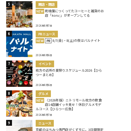
開店・閉店
町楠葉につくってたコーヒーと雑貨のお
NEW
店「koru;」がオープンしてる
2026年8月7日
PRニュース
8/7(金)・8(土)の夜はバルナイト
NEW
PR
2026年8月6日
イベント
枚方の近所の夏祭りスケジュール2026【ひら
つーまとめ】
2026年8月6日
グルメ
〈2026年版〉ニトリモール枚方の飲食
NEW
店14店舗イッキ見せ！休日グルメモデ
ルコース【ひらつー広告】
2026年8月7日
ニュース
京都のはちみつ専門店がくずモに。3日間限定