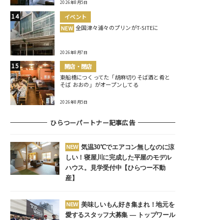
2026年8月5日
イベント
全国津々浦々のプリンがT-SITEに
NEW
2026年8月7日
開店・閉店
東船橋につくってた「胡麻切りそば酒と肴と
そば おおの」がオープンしてる
2026年8月5日
ひらつーパートナー記事広告
気温30℃でエアコン無しなのに涼
NEW
しい！寝屋川に完成した平屋のモデル
ハウス。見学受付中【ひらつー不動
産】
美味しいもん好き集まれ！地元を
NEW
愛するスタッフ大募集 ― トップワール