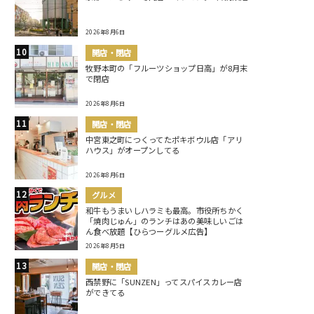
2026年8月6日
開店・閉店
牧野本町の「フルーツショップ日高」が8月末
で閉店
2026年8月6日
開店・閉店
中宮東之町につくってたポキボウル店「アリ
ハウス」がオープンしてる
2026年8月6日
グルメ
和牛もうまいしハラミも最高。市役所ちかく
「焼肉じゅん」のランチはあの美味しいごは
ん食べ放題【ひらつーグルメ広告】
2026年8月5日
開店・閉店
西禁野に「SUNZEN」ってスパイスカレー店
ができてる