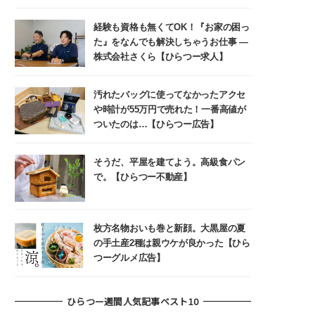
経験も資格も無くてOK！『お家の困っ
た』をなんでも解決しちゃうお仕事 ―
株式会社さくら【ひらつー求人】
汚れたバッグに使ってなかったアクセ
や時計が55万円で売れた！一番高値が
ついたのは…【ひらつー広告】
そうだ、平屋を建てよう。高級食パン
で。【ひらつー不動産】
枚方名物おいも巻と新顔。大黒屋の夏
の手土産2種は親ウケが良かった【ひら
つーグルメ広告】
ひらつー週間人気記事ベスト10