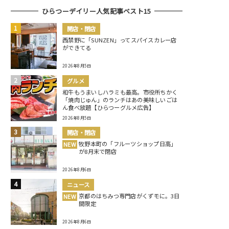
ひらつーデイリー人気記事ベスト15
開店・閉店
西禁野に「SUNZEN」ってスパイスカレー店
ができてる
2026年8月5日
グルメ
和牛もうまいしハラミも最高。市役所ちかく
「焼肉じゅん」のランチはあの美味しいごは
ん食べ放題【ひらつーグルメ広告】
2026年8月5日
開店・閉店
牧野本町の「フルーツショップ日高」
NEW
が8月末で閉店
2026年8月6日
ニュース
京都のはちみつ専門店がくずモに。3日
NEW
間限定
2026年8月6日