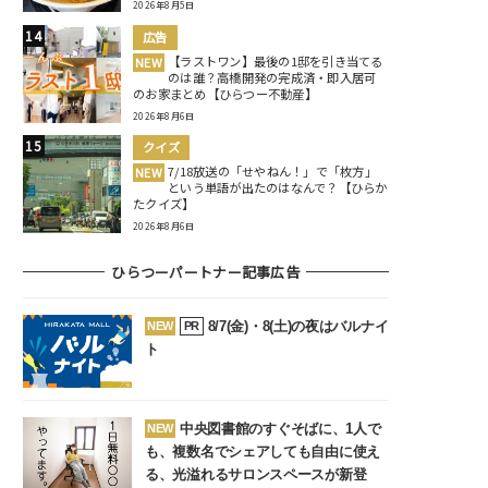
2026年8月5日
広告
【ラストワン】最後の1邸を引き当てる
NEW
のは誰？高橋開発の完成済・即入居可
のお家まとめ【ひらつー不動産】
2026年8月6日
クイズ
7/18放送の「せやねん！」で「枚方」
NEW
という単語が出たのはなんで？【ひらか
たクイズ】
2026年8月6日
ひらつーパートナー記事広告
8/7(金)・8(土)の夜はバルナイ
NEW
PR
ト
中央図書館のすぐそばに、1人で
NEW
も、複数名でシェアしても自由に使え
る、光溢れるサロンスペースが新登