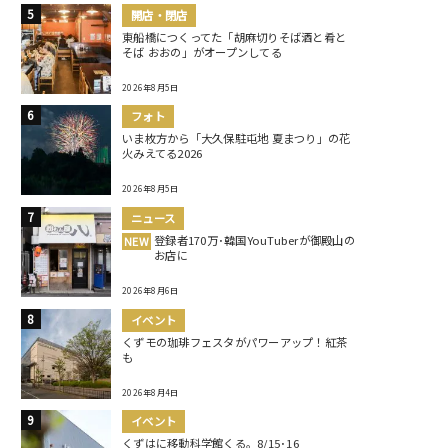
開店・閉店
東船橋につくってた「胡麻切りそば酒と肴と
そば おおの」がオープンしてる
2026年8月5日
フォト
いま枚方から「大久保駐屯地 夏まつり」の花
火みえてる2026
2026年8月5日
ニュース
登録者170万･韓国YouTuberが御殿山の
NEW
お店に
2026年8月6日
イベント
くずモの珈琲フェスタがパワーアップ！紅茶
も
2026年8月4日
イベント
くずはに移動科学館くる。8/15･16