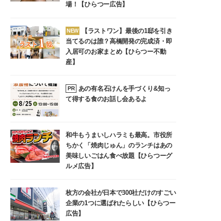
場！【ひらつー広告】
【ラストワン】最後の1邸を引き
NEW
当てるのは誰？高橋開発の完成済・即
入居可のお家まとめ【ひらつー不動
産】
あの有名石けんを手づくり&知っ
PR
て得する食のお話し会あるよ
和牛もうまいしハラミも最高。市役所
ちかく「焼肉じゅん」のランチはあの
美味しいごはん食べ放題【ひらつーグ
ルメ広告】
枚方の会社が日本で300社だけのすごい
企業の1つに選ばれたらしい【ひらつー
広告】