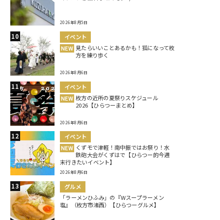
2026年8月5日
イベント
見たらいいことあるかも！狐になって枚
NEW
方を練り歩く
2026年8月6日
イベント
枚方の近所の夏祭りスケジュール
NEW
2026【ひらつーまとめ】
2026年8月6日
イベント
くずモで津軽！南中振ではお祭り！水
NEW
鉄砲大会がくずはで【ひらつー的今週
末行きたいイベント】
2026年8月6日
グルメ
「ラーメンひふみ」の『Wスープラーメン
塩』（枚方市渚西）【ひらつーグルメ】