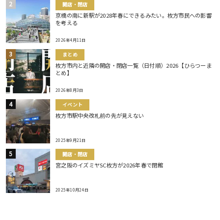
開店・閉店
京橋の南に新駅が2028年春にできるみたい。枚方市民への影響
を考える
2026年4月11日
まとめ
枚方市内と近隣の開店・閉店一覧（日付順）2026【ひらつーま
とめ】
2026年8月3日
イベント
枚方市駅中央改札前の先が見えない
2025年9月21日
開店・閉店
宮之阪のイズミヤSC枚方が2026年春で閉館
2025年10月24日