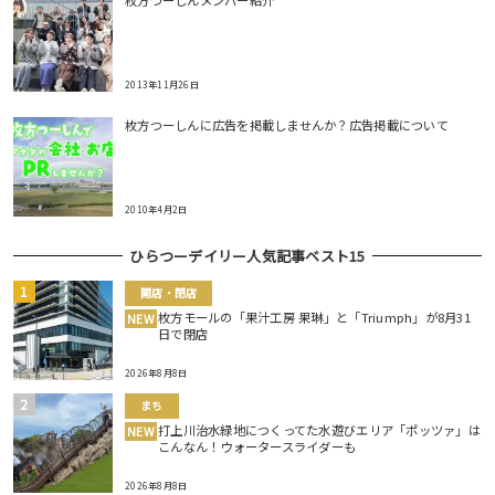
2013年11月26日
枚方つーしんに広告を掲載しませんか？広告掲載について
2010年4月2日
ひらつーデイリー人気記事ベスト15
開店・閉店
枚方モールの「果汁工房 果琳」と「Triumph」が8月31
NEW
日で閉店
2026年8月8日
まち
打上川治水緑地につくってた水遊びエリア「ポッツァ」は
NEW
こんなん！ウォータースライダーも
2026年8月8日