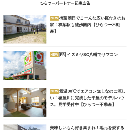
ひらつーパートナー記事広告
楠葉朝日でこーんな広い庭付きのお
NEW
家！樟葉駅も徒歩圏内【ひらつー不動
産】
イズミヤSC八幡でサマコン
PR
NEW
気温30℃でエアコン無しなのに涼し
NEW
い！寝屋川に完成した平屋のモデルハウ
ス。見学受付中【ひらつー不動産】
美味しいもん好き集まれ！地元を愛する