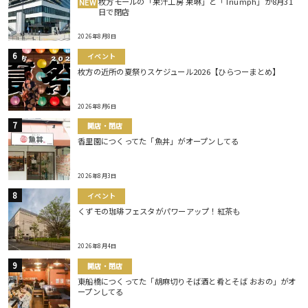
枚方モールの「果汁工房 果琳」と「Triumph」が8月31
NEW
日で閉店
2026年8月8日
イベント
枚方の近所の夏祭りスケジュール2026【ひらつーまとめ】
2026年8月6日
開店・閉店
香里園につくってた「魚丼」がオープンしてる
2026年8月3日
イベント
くずモの珈琲フェスタがパワーアップ！紅茶も
2026年8月4日
開店・閉店
東船橋につくってた「胡麻切りそば酒と肴とそば おおの」がオ
ープンしてる