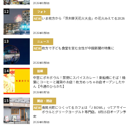
2026年8月8日
フォト
いま枚方から「茨木辯天花火大会」の花火みえてる2026
NEW
2026年8月8日
ニュース
枚方で子ども食堂を営む女性が中国新聞の特集に
NEW
2026年8月8日
話題
中宮にポキボウル！禁野にスパイスカレー！東船橋にそば！楠
葉にコーヒーと雑貨のお店！枚方めっちゃお店オープンしたや
ん【今週のひらかた】
2026年8月7日
開店・閉店
長尾元町につくってるカフェは「J BOWL」ってアサイー
NEW
ボウルとグリークヨーグルト専門店。8月15日オープン予
定
2026年8月8日