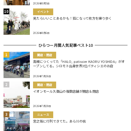
2026年8月5日
イベント
見たらいいことあるかも！狐になって枚方を練り歩く
2026年8月6日
ひらつー月間人気記事ベスト10
開店・閉店
高槻につくってた「HALO, patissier KAORU YOSHIDA」がオ
ープンしてる。シロモト出身世界3位パティシエのお店
2026年7月26日
開店・閉店
イオンモール久御山の複数店舗が開店＆閉店
2026年7月29日
ニュース
宮之阪に行列できてた。あら川の桃