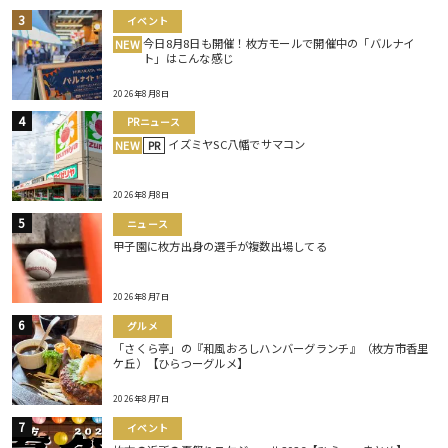
イベント
今日8月8日も開催！枚方モールで開催中の「バルナイ
NEW
ト」はこんな感じ
2026年8月8日
PRニュース
イズミヤSC八幡でサマコン
NEW
PR
2026年8月8日
ニュース
甲子園に枚方出身の選手が複数出場してる
2026年8月7日
グルメ
「さくら亭」の『和風おろしハンバーグランチ』（枚方市香里
ケ丘）【ひらつーグルメ】
2026年8月7日
イベント