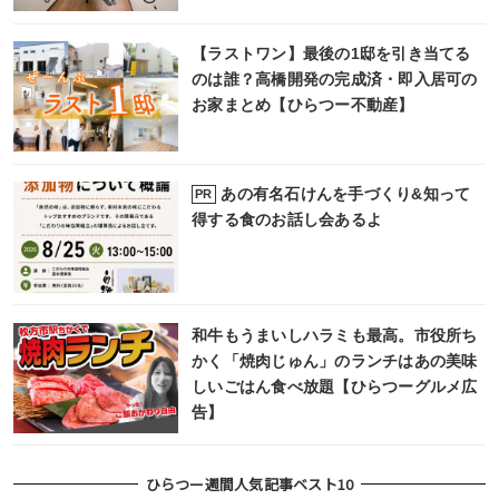
【ラストワン】最後の1邸を引き当てる
のは誰？高橋開発の完成済・即入居可の
お家まとめ【ひらつー不動産】
あの有名石けんを手づくり&知って
PR
得する食のお話し会あるよ
和牛もうまいしハラミも最高。市役所ち
かく「焼肉じゅん」のランチはあの美味
しいごはん食べ放題【ひらつーグルメ広
告】
ひらつー週間人気記事ベスト10