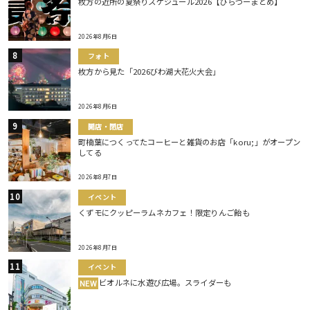
枚方の近所の夏祭りスケジュール2026【ひらつーまとめ】
2026年8月6日
フォト
枚方から見た「2026びわ湖大花火大会」
2026年8月6日
開店・閉店
町楠葉につくってたコーヒーと雑貨のお店「koru;」がオープン
してる
2026年8月7日
イベント
くずモにクッピーラムネカフェ！限定りんご飴も
2026年8月7日
イベント
ビオルネに水遊び広場。スライダーも
NEW