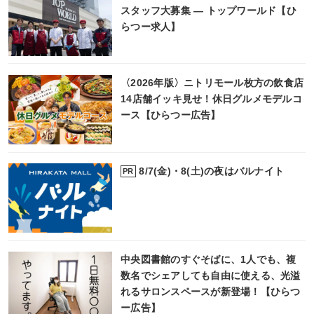
スタッフ大募集 ― トップワールド【ひ
らつー求人】
〈2026年版〉ニトリモール枚方の飲食店
14店舗イッキ見せ！休日グルメモデルコ
ース【ひらつー広告】
8/7(金)・8(土)の夜はバルナイト
PR
中央図書館のすぐそばに、1人でも、複
数名でシェアしても自由に使える、光溢
れるサロンスペースが新登場！【ひらつ
ー広告】