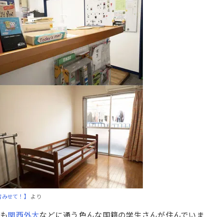
店みせて！】
より
在も
関西外大
などに通う色んな国籍の学生さんが住んでいま