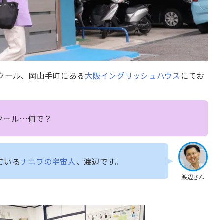
スクール、岡山手町にある
大阪イングリッシュハウス
にてお
クール…何で？
ている
ナニワの宇宙人
、渡辺です。
渡辺さん