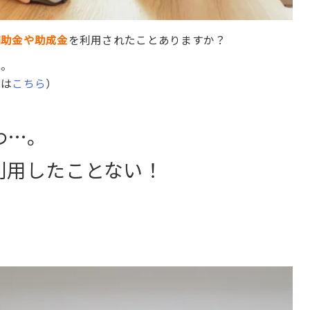
補助金や助成金
を利用されたことありますか？
ね。
度は
こちら
）
わ…。
利用したことない！