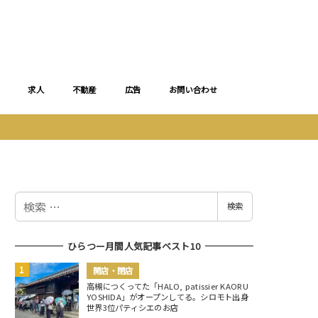
求人
不動産
広告
お問い合わせ
検
検索
索
ひらつー月間人気記事ベスト10
開店・閉店
高槻につくってた「HALO, patissier KAORU
YOSHIDA」がオープンしてる。シロモト出身
世界3位パティシエのお店