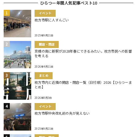
ひらつー年間人気記事ベスト10
イベント
枚方市駅に人すんごい
2025年9月21日
開店・閉店
京橋の南に新駅が2028年春にできるみたい。枚方市民への影響
を考える
2026年4月11日
まとめ
枚方市内と近隣の開店・閉店一覧（日付順）2026【ひらつーま
とめ】
2026年8月3日
イベント
枚方市駅中央改札前の先が見えない
2025年9月21日