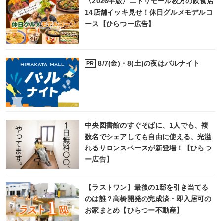
〈2026年版〉ニトリモール枚方の飲食店
14店舗イッキ見せ！休日グルメモデルコ
ース【ひらつー広告】
8/7(金)・8(土)の夜はバルナイト
PR
中央図書館のすぐそばに、1人でも、複
数名でシェアしても自由に使える、光溢
れるサロンスペースが新登場！【ひらつ
ー広告】
【ラストワン】最後の1邸を引き当てる
のは誰？高橋開発の完成済・即入居可の
お家まとめ【ひらつー不動産】