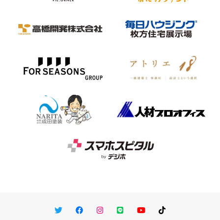
Twitter
Facebook
Instagram
LINE
You Tube
TikTok