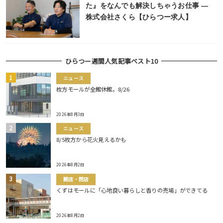
た』をなんでも解決しちゃうお仕事 ―
株式会社さくら【ひらつー求人】
ひらつー週間人気記事ベスト10
ニュース
枚方モールが全館休館。8/26
2026年8月3日
ニュース
8/5枚方から花火見えるかも
2026年8月2日
開店・閉店
くずはモールに「心地良い暮らしと香りの売場」ができてる
2026年8月2日