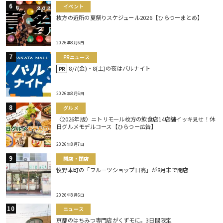
イベント
枚方の近所の夏祭りスケジュール2026【ひらつーまとめ】
2026年8月6日
PRニュース
8/7(金)・8(土)の夜はバルナイト
PR
2026年8月6日
グルメ
〈2026年版〉ニトリモール枚方の飲食店14店舗イッキ見せ！休
日グルメモデルコース【ひらつー広告】
2026年8月7日
開店・閉店
牧野本町の「フルーツショップ日高」が8月末で閉店
2026年8月6日
ニュース
京都のはちみつ専門店がくずモに。3日間限定