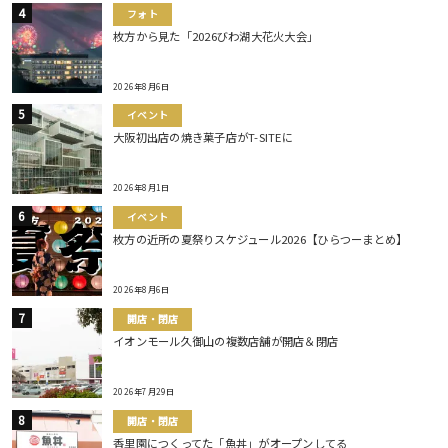
フォト
枚方から見た「2026びわ湖大花火大会」
2026年8月6日
イベント
大阪初出店の焼き菓子店がT-SITEに
2026年8月1日
イベント
枚方の近所の夏祭りスケジュール2026【ひらつーまとめ】
2026年8月6日
開店・閉店
イオンモール久御山の複数店舗が開店＆閉店
2026年7月29日
開店・閉店
香里園につくってた「魚丼」がオープンしてる