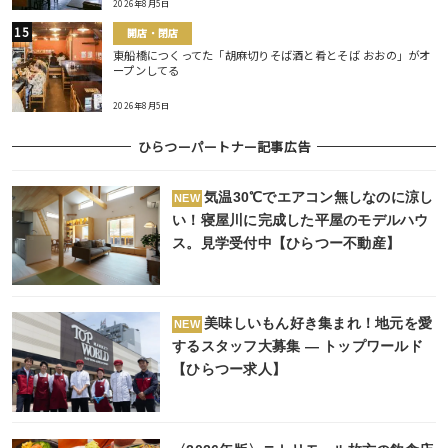
2026年8月5日
開店・閉店
東船橋につくってた「胡麻切りそば酒と肴とそば おおの」がオ
ープンしてる
2026年8月5日
ひらつーパートナー記事広告
気温30℃でエアコン無しなのに涼し
NEW
い！寝屋川に完成した平屋のモデルハウ
ス。見学受付中【ひらつー不動産】
美味しいもん好き集まれ！地元を愛
NEW
するスタッフ大募集 ― トップワールド
【ひらつー求人】