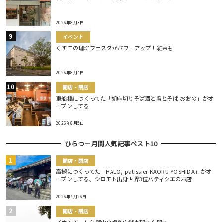
2026年8月3日
イベント
くずモの珈琲フェスタがパワーアップ！紅茶も
2026年8月4日
開店・閉店
東船橋につくってた「胡麻切りそば酒と肴とそば おおの」がオ
ープンしてる
2026年8月5日
ひらつー月間人気記事ベスト10
開店・閉店
高槻につくってた「HALO, patissier KAORU YOSHIDA」がオ
ープンしてる。シロモト出身世界3位パティシエのお店
2026年7月26日
開店・閉店
イオンモール久御山の複数店舗が開店＆閉店