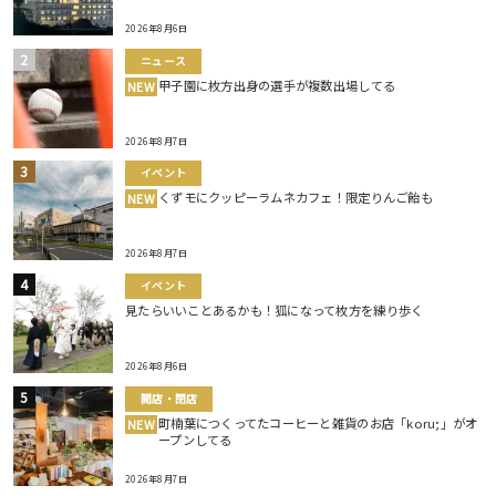
2026年8月6日
ニュース
甲子園に枚方出身の選手が複数出場してる
NEW
2026年8月7日
イベント
くずモにクッピーラムネカフェ！限定りんご飴も
NEW
2026年8月7日
イベント
見たらいいことあるかも！狐になって枚方を練り歩く
2026年8月6日
開店・閉店
町楠葉につくってたコーヒーと雑貨のお店「koru;」がオ
NEW
ープンしてる
2026年8月7日