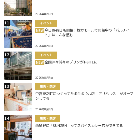
2026年8月6日
イベント
今日8月8日も開催！枚方モールで開催中の「バルナイ
NEW
ト」はこんな感じ
2026年8月8日
イベント
全国津々浦々のプリンがT-SITEに
NEW
2026年8月7日
開店・閉店
中宮東之町につくってたポキボウル店「アリハウス」がオープ
ンしてる
2026年8月6日
開店・閉店
西禁野に「SUNZEN」ってスパイスカレー店ができてる