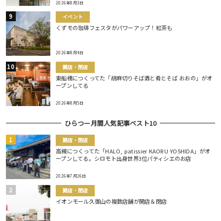
2026年8月3日
イベント
くずモの珈琲フェスタがパワーアップ！紅茶も
2026年8月4日
開店・閉店
東船橋につくってた「胡麻切りそば酒と肴とそば おおの」がオ
ープンしてる
2026年8月5日
ひらつー月間人気記事ベスト10
開店・閉店
高槻につくってた「HALO, patissier KAORU YOSHIDA」がオ
ープンしてる。シロモト出身世界3位パティシエのお店
2026年7月26日
開店・閉店
イオンモール久御山の複数店舗が開店＆閉店