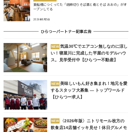
東船橋につくってた「胡麻切りそば酒と肴とそば おおの」がオ
ープンしてる
2026年8月5日
ひらつーパートナー記事広告
気温30℃でエアコン無しなのに涼し
NEW
い！寝屋川に完成した平屋のモデルハウ
ス。見学受付中【ひらつー不動産】
美味しいもん好き集まれ！地元を愛
NEW
するスタッフ大募集 ― トップワールド
【ひらつー求人】
〈2026年版〉ニトリモール枚方の
NEW
飲食店14店舗イッキ見せ！休日グルメモ