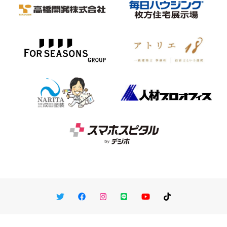
Twitter
Facebook
Instagram
LINE
You Tube
TikTok