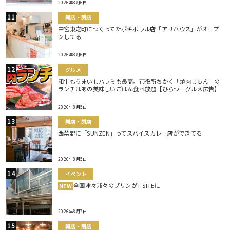
2026年8月6日
開店・閉店
中宮東之町につくってたポキボウル店「アリハウス」がオープ
ンしてる
2026年8月6日
グルメ
和牛もうまいしハラミも最高。市役所ちかく「焼肉じゅん」の
ランチはあの美味しいごはん食べ放題【ひらつーグルメ広告】
2026年8月5日
開店・閉店
西禁野に「SUNZEN」ってスパイスカレー店ができてる
2026年8月5日
イベント
全国津々浦々のプリンがT-SITEに
NEW
2026年8月7日
開店・閉店