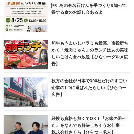
あの有名石けんを手づくり&知って
PR
得する食のお話し会あるよ
和牛もうまいしハラミも最高。市役所ち
かく「焼肉じゅん」のランチはあの美味
しいごはん食べ放題【ひらつーグルメ広
告】
枚方の会社が日本で300社だけのすごい
企業の1つに選ばれたらしい【ひらつー
広告】
経験も資格も無くてOK！『お家の困っ
た』をなんでも解決しちゃうお仕事 ―
株式会社さくら【ひらつー求人】