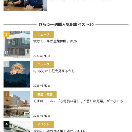
ひらつー週間人気記事ベスト10
ニュース
枚方モールが全館休館。8/26
2026年8月3日
ニュース
8/5枚方から花火見えるかも
2026年8月2日
開店・閉店
くずはモールに「心地良い暮らしと香りの売場」ができてる
2026年8月2日
イベント
大阪初出店の焼き菓子店がT-SITEに