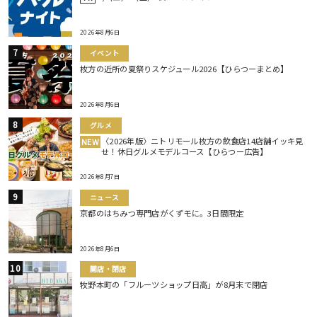
2026年8月6日
イベント
枚方の近所の夏祭りスケジュール2026【ひらつーまとめ】
2026年8月6日
グルメ
〈2026年版〉ニトリモール枚方の飲食店14店舗イッキ見
NEW
せ！休日グルメモデルコース【ひらつー広告】
2026年8月7日
ニュース
京都のはちみつ専門店がくずモに。3日間限定
2026年8月6日
開店・閉店
牧野本町の「フルーツショップ日高」が8月末で閉店