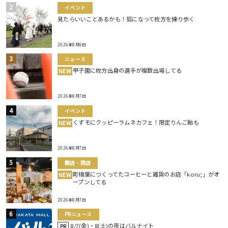
イベント
見たらいいことあるかも！狐になって枚方を練り歩く
2026年8月6日
ニュース
甲子園に枚方出身の選手が複数出場してる
NEW
2026年8月7日
イベント
くずモにクッピーラムネカフェ！限定りんご飴も
NEW
2026年8月7日
開店・閉店
町楠葉につくってたコーヒーと雑貨のお店「koru;」がオ
NEW
ープンしてる
2026年8月7日
PRニュース
8/7(金)・8(土)の夜はバルナイト
PR