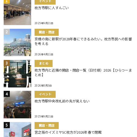
イベント
枚方市駅に人すんごい
2025年9月21日
開店・閉店
京橋の南に新駅が2028年春にできるみたい。枚方市民への影響
を考える
2026年4月11日
まとめ
枚方市内と近隣の開店・閉店一覧（日付順）2026【ひらつーま
とめ】
2026年8月3日
イベント
枚方市駅中央改札前の先が見えない
2025年9月21日
開店・閉店
宮之阪のイズミヤSC枚方が2026年春で閉館