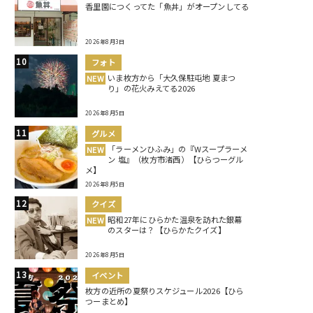
香里園につくってた「魚丼」がオープンしてる
2026年8月3日
フォト
いま枚方から「大久保駐屯地 夏まつ
NEW
り」の花火みえてる2026
2026年8月5日
グルメ
「ラーメンひふみ」の『Wスープラーメ
NEW
ン 塩』（枚方市渚西）【ひらつーグル
メ】
2026年8月5日
クイズ
昭和27年にひらかた温泉を訪れた銀幕
NEW
のスターは？【ひらかたクイズ】
2026年8月5日
イベント
枚方の近所の夏祭りスケジュール2026【ひら
つーまとめ】