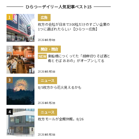
ひらつーデイリー人気記事ベスト15
広告
枚方の会社が日本で300社だけのすごい企業の
1つに選ばれたらしい【ひらつー広告】
2026年8月4日
開店・閉店
東船橋につくってた「胡麻切りそば酒と
NEW
肴とそば おおの」がオープンしてる
2026年8月5日
ニュース
8/5枚方から花火見えるかも
2026年8月2日
ニュース
枚方モールが全館休館。8/26
2026年8月3日