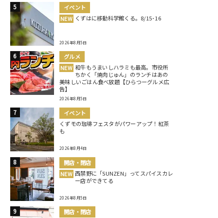
イベント
くずはに移動科学館くる。8/15･16
NEW
2026年8月5日
グルメ
和牛もうまいしハラミも最高。市役所
NEW
ちかく「焼肉じゅん」のランチはあの
美味しいごはん食べ放題【ひらつーグルメ広
告】
2026年8月5日
イベント
くずモの珈琲フェスタがパワーアップ！紅茶
も
2026年8月4日
開店・閉店
西禁野に「SUNZEN」ってスパイスカレ
NEW
ー店ができてる
2026年8月5日
開店・閉店