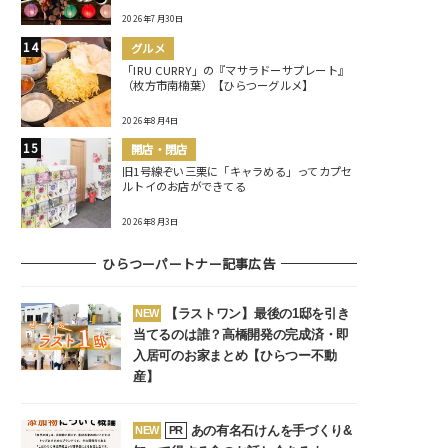
2026年7月30日
グルメ
「IRU CURRY」の『マサラドーサプレート』
（枚方市南楠葉）【ひらつーグルメ】
2026年8月4日
開店・閉店
旧1号線ぞい三栗に「キャラめる」ってカプセ
ルトイのお店ができてる
2026年8月3日
ひらつーパートナー記事広告
【ラストワン】最後の1邸を引き
NEW
当てるのは誰？高橋開発の完成済・即
入居可のお家まとめ【ひらつー不動
産】
あの有名石けんを手づくり&
NEW
PR