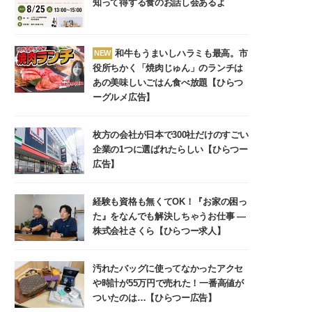
知って得する食のお話し会あるよ
和牛もうまいしハラミも最高。市
NEW
役所ちかく「焼肉じゅん」のランチは
あの美味しいごはん食べ放題【ひらつ
ーグルメ広告】
枚方の会社が日本で300社だけのすごい
企業の1つに選ばれたらしい【ひらつー
広告】
経験も資格も無くてOK！『お家の困っ
た』をなんでも解決しちゃうお仕事 ―
株式会社さくら【ひらつー求人】
汚れたバッグに使ってなかったアクセ
や時計が55万円で売れた！一番高値が
ついたのは…【ひらつー広告】