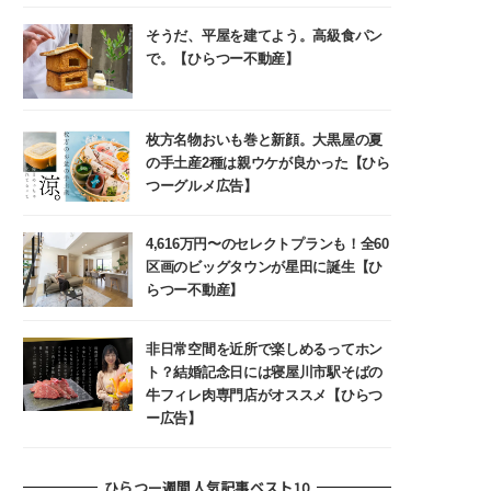
そうだ、平屋を建てよう。高級食パン
で。【ひらつー不動産】
枚方名物おいも巻と新顔。大黒屋の夏
の手土産2種は親ウケが良かった【ひら
つーグルメ広告】
4,616万円〜のセレクトプランも！全60
区画のビッグタウンが星田に誕生【ひ
らつー不動産】
非日常空間を近所で楽しめるってホン
ト？結婚記念日には寝屋川市駅そばの
牛フィレ肉専門店がオススメ【ひらつ
ー広告】
ひらつー週間人気記事ベスト10