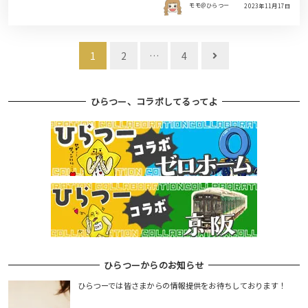
モモ＠ひらつー
2023年11月17日
投
1
2
…
4
稿
ナ
ひらつー、コラボしてるってよ
ビ
ゲ
ー
シ
ョ
ン
ひらつーからのお知らせ
ひらつーでは皆さまからの情報提供をお待ちしております！