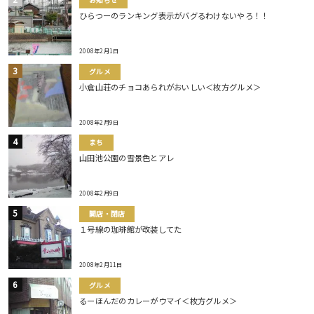
ひらつーのランキング表示がバグるわけないやろ！！
2008年2月1日
グルメ
小倉山荘のチョコあられがおいしい＜枚方グルメ＞
2008年2月9日
まち
山田池公園の雪景色とアレ
2008年2月9日
開店・閉店
１号線の珈琲館が改装してた
2008年2月11日
グルメ
るーほんだのカレーがウマイ＜枚方グルメ＞