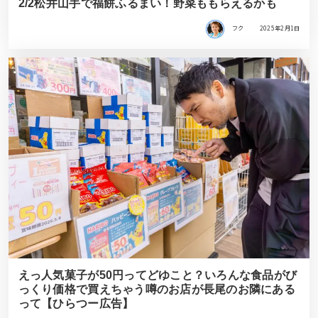
2/2松井山手で福餅ふるまい！野菜ももらえるかも
フク
2025年2月1日
えっ人気菓子が50円ってどゆこと？いろんな食品がび
っくり価格で買えちゃう噂のお店が長尾のお隣にある
って【ひらつー広告】