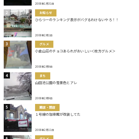
2008年1月31日
お知らせ
ひらつーのランキング表示がバグるわけないやろ！！
2008年2月1日
グルメ
小倉山荘のチョコあられがおいしい＜枚方グルメ＞
2008年2月9日
まち
山田池公園の雪景色とアレ
2008年2月9日
開店・閉店
１号線の珈琲館が改装してた
2008年2月11日
グルメ