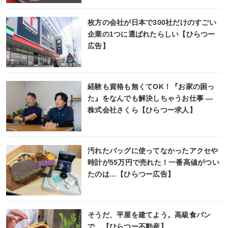
枚方の会社が日本で300社だけのすごい
企業の1つに選ばれたらしい【ひらつー
広告】
経験も資格も無くてOK！『お家の困っ
た』をなんでも解決しちゃうお仕事 ―
株式会社さくら【ひらつー求人】
汚れたバッグに使ってなかったアクセや
時計が55万円で売れた！一番高値がつい
たのは…【ひらつー広告】
そうだ、平屋を建てよう。高級食パン
で。【ひらつー不動産】