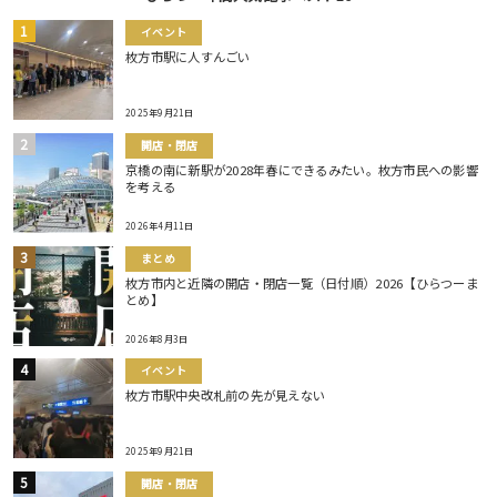
イベント
枚方市駅に人すんごい
2025年9月21日
開店・閉店
京橋の南に新駅が2028年春にできるみたい。枚方市民への影響
を考える
2026年4月11日
まとめ
枚方市内と近隣の開店・閉店一覧（日付順）2026【ひらつーま
とめ】
2026年8月3日
イベント
枚方市駅中央改札前の先が見えない
2025年9月21日
開店・閉店