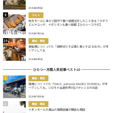
2026年8月4日
グルメ
枚方モールに串カツ田中で食べ放題注文したことある？かすう
どんやユッケ、ナポリタンも食べ放題【ひらつーコラボ】
2026年7月31日
開店・閉店
東船橋につくってた「胡麻切りそば酒と肴とそば おおの」がオ
ープンしてる
2026年8月5日
ひらつー月間人気記事ベスト10
開店・閉店
高槻につくってた「HALO, patissier KAORU YOSHIDA」がオ
ープンしてる。シロモト出身世界3位パティシエのお店
2026年7月26日
開店・閉店
イオンモール久御山の複数店舗が開店＆閉店