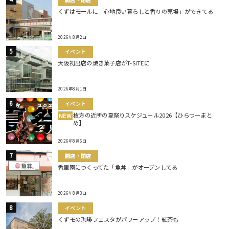
くずはモールに「心地良い暮らしと香りの売場」ができてる
2026年8月2日
イベント
大阪初出店の焼き菓子店がT-SITEに
2026年8月1日
イベント
枚方の近所の夏祭りスケジュール2026【ひらつーまと
NEW
め】
2026年8月6日
開店・閉店
香里園につくってた「魚丼」がオープンしてる
2026年8月3日
イベント
くずモの珈琲フェスタがパワーアップ！紅茶も