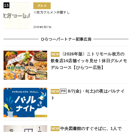
グルメ
＜枚方グルメ＞弁慶すし
2008年9月17日
ひらつーパートナー記事広告
〈2026年版〉ニトリモール枚方の
NEW
飲食店14店舗イッキ見せ！休日グルメモ
デルコース【ひらつー広告】
8/7(金)・8(土)の夜はバルナイ
PR
NEW
ト
中央図書館のすぐそばに、1人で
NEW