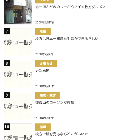
るーほんだのカレーがウマイ＜枚方グルメ＞
2008年2月17日
話題
枚方は日本一和風な生活ができるらしい
2008年5月2日
お知らせ
更新再開
2008年9月11日
開店・閉店
御殿山のローソンが移転
2008年9月12日
話題
枚方で服を売るならどこがいいか