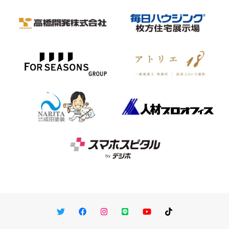
Twitter
Facebook
Instagram
LINE
You Tube
TikTok