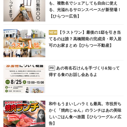
も、複数名でシェアしても自由に使え
る、光溢れるサロンスペースが新登場！
【ひらつー広告】
【ラストワン】最後の1邸を引き当
NEW
てるのは誰？高橋開発の完成済・即入居
可のお家まとめ【ひらつー不動産】
あの有名石けんを手づくり&知って
PR
得する食のお話し会あるよ
和牛もうまいしハラミも最高。市役所ち
かく「焼肉じゅん」のランチはあの美味
しいごはん食べ放題【ひらつーグルメ広
告】