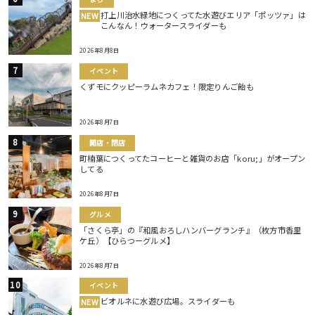
打上川治水緑地につくってた水遊びエリア「ポッツァ」は
NEW
こんなん！ウォータースライダーも
2026年8月8日
イベント
くずモにクッピーラムネカフェ！限定りんご飴も
2026年8月7日
開店・閉店
町楠葉につくってたコーヒーと雑貨のお店「koru;」がオープン
してる
2026年8月7日
グルメ
「さくら亭」の『和風おろしハンバーグランチ』（枚方市香里
ケ丘）【ひらつーグルメ】
2026年8月7日
イベント
ビオルネに水遊び広場。スライダーも
NEW