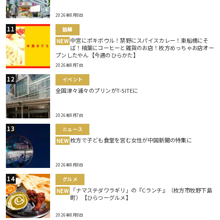
2026年8月8日
話題
中宮にポキボウル！禁野にスパイスカレー！東船橋にそ
NEW
ば！楠葉にコーヒーと雑貨のお店！枚方めっちゃお店オー
プンしたやん【今週のひらかた】
2026年8月7日
イベント
全国津々浦々のプリンがT-SITEに
2026年8月7日
ニュース
枚方で子ども食堂を営む女性が中国新聞の特集に
NEW
2026年8月8日
グルメ
「ナマステダワラギリ」の『Cランチ』（枚方市牧野下島
NEW
町）【ひらつーグルメ】
2026年8月8日