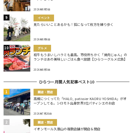
2026年8月5日
イベント
見たらいいことあるかも！狐になって枚方を練り歩く
2026年8月6日
グルメ
和牛もうまいしハラミも最高。市役所ちかく「焼肉じゅん」の
ランチはあの美味しいごはん食べ放題【ひらつーグルメ広告】
2026年8月5日
ひらつー月間人気記事ベスト10
開店・閉店
高槻につくってた「HALO, patissier KAORU YOSHIDA」がオ
ープンしてる。シロモト出身世界3位パティシエのお店
2026年7月26日
開店・閉店
イオンモール久御山の複数店舗が開店＆閉店