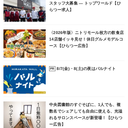
スタッフ大募集 ― トップワールド【ひ
らつー求人】
〈2026年版〉ニトリモール枚方の飲食店
14店舗イッキ見せ！休日グルメモデルコ
ース【ひらつー広告】
8/7(金)・8(土)の夜はバルナイト
PR
中央図書館のすぐそばに、1人でも、複
数名でシェアしても自由に使える、光溢
れるサロンスペースが新登場！【ひらつ
ー広告】