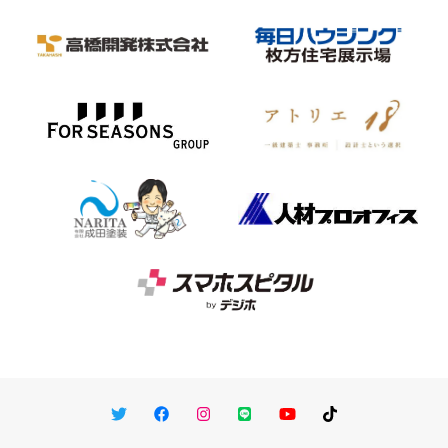
Twitter
Facebook
Instagram
LINE
You Tube
TikTok