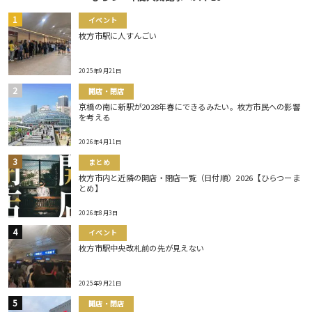
イベント
枚方市駅に人すんごい
2025年9月21日
開店・閉店
京橋の南に新駅が2028年春にできるみたい。枚方市民への影響
を考える
2026年4月11日
まとめ
枚方市内と近隣の開店・閉店一覧（日付順）2026【ひらつーま
とめ】
2026年8月3日
イベント
枚方市駅中央改札前の先が見えない
2025年9月21日
開店・閉店