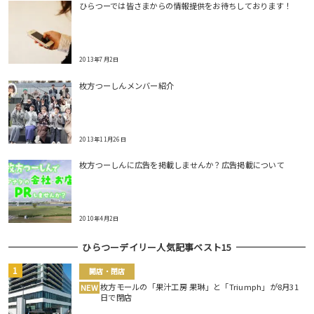
ひらつーでは皆さまからの情報提供をお待ちしております！
2013年7月2日
枚方つーしんメンバー紹介
2013年11月26日
枚方つーしんに広告を掲載しませんか？広告掲載について
2010年4月2日
ひらつーデイリー人気記事ベスト15
開店・閉店
枚方モールの「果汁工房 果琳」と「Triumph」が8月31
NEW
日で閉店