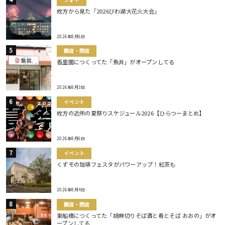
枚方から見た「2026びわ湖大花火大会」
2026年8月6日
開店・閉店
香里園につくってた「魚丼」がオープンしてる
2026年8月3日
イベント
枚方の近所の夏祭りスケジュール2026【ひらつーまとめ】
2026年8月6日
イベント
くずモの珈琲フェスタがパワーアップ！紅茶も
2026年8月4日
開店・閉店
東船橋につくってた「胡麻切りそば酒と肴とそば おおの」がオ
ープンしてる