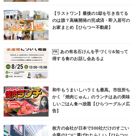
【ラストワン】最後の1邸を引き当てる
のは誰？高橋開発の完成済・即入居可の
お家まとめ【ひらつー不動産】
あの有名石けんを手づくり&知って
PR
得する食のお話し会あるよ
和牛もうまいしハラミも最高。市役所ち
かく「焼肉じゅん」のランチはあの美味
しいごはん食べ放題【ひらつーグルメ広
告】
枚方の会社が日本で300社だけのすごい
企業の1つに選ばれたらしい【ひらつー