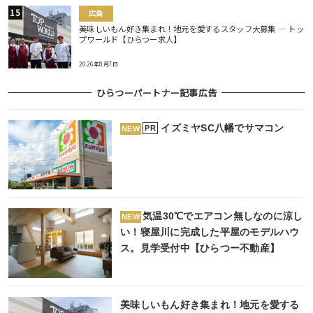
広告
美味しいもん好き集まれ！地元を愛するスタッフ大募集 ― トッ
プワールド【ひらつー求人】
2026年8月7日
ひらつーパートナー記事広告
イズミヤSC八幡でサマコン
PR
NEW
気温30℃でエアコン無しなのに涼し
NEW
い！寝屋川に完成した平屋のモデルハウ
ス。見学受付中【ひらつー不動産】
美味しいもん好き集まれ！地元を愛する