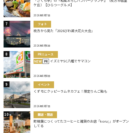
「さくら亭」の『和風おろしハンバーグランチ』（枚方市香里
ケ丘）【ひらつーグルメ】
2026年8月7日
フォト
枚方から見た「2026びわ湖大花火大会」
2026年8月6日
PRニュース
イズミヤSC八幡でサマコン
NEW
PR
2026年8月8日
イベント
くずモにクッピーラムネカフェ！限定りんご飴も
2026年8月7日
開店・閉店
町楠葉につくってたコーヒーと雑貨のお店「koru;」がオープン
してる