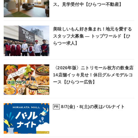
ス。見学受付中【ひらつー不動産】
美味しいもん好き集まれ！地元を愛する
スタッフ大募集 ― トップワールド【ひ
らつー求人】
〈2026年版〉ニトリモール枚方の飲食店
14店舗イッキ見せ！休日グルメモデルコ
ース【ひらつー広告】
8/7(金)・8(土)の夜はバルナイト
PR