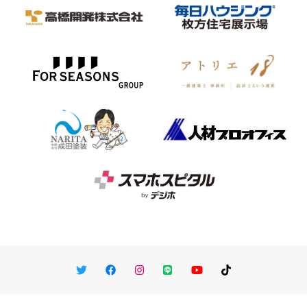
Twitter
Facebook
Instagram
LINE
You Tube
TikTok