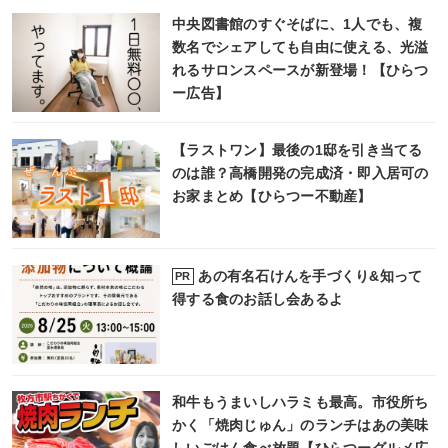
中央図書館のすぐそばに、1人でも、複
数名でシェアしても自由に使える、光溢
れるサロンスペースが新登場！【ひらつ
ー広告】
【ラストワン】最後の1邸を引き当てる
のは誰？高橋開発の完成済・即入居可の
お家まとめ【ひらつー不動産】
あの有名石けんを手づくり&知って
PR
得する食のお話し会あるよ
和牛もうまいしハラミも最高。市役所ち
かく「焼肉じゅん」のランチはあの美味