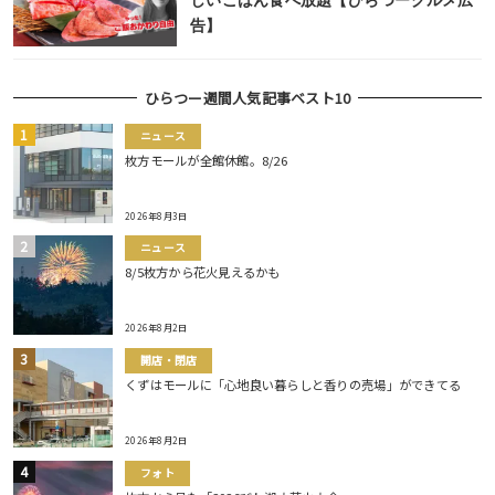
しいごはん食べ放題【ひらつーグルメ広
告】
ひらつー週間人気記事ベスト10
ニュース
枚方モールが全館休館。8/26
2026年8月3日
ニュース
8/5枚方から花火見えるかも
2026年8月2日
開店・閉店
くずはモールに「心地良い暮らしと香りの売場」ができてる
2026年8月2日
フォト