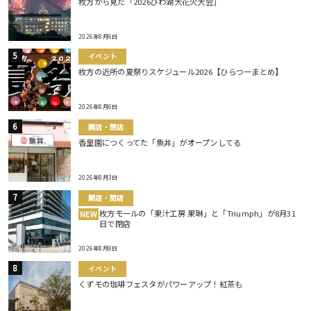
枚方から見た「2026びわ湖大花火大会」
2026年8月6日
イベント
枚方の近所の夏祭りスケジュール2026【ひらつーまとめ】
2026年8月6日
開店・閉店
香里園につくってた「魚丼」がオープンしてる
2026年8月3日
開店・閉店
枚方モールの「果汁工房 果琳」と「Triumph」が8月31
NEW
日で閉店
2026年8月8日
イベント
くずモの珈琲フェスタがパワーアップ！紅茶も