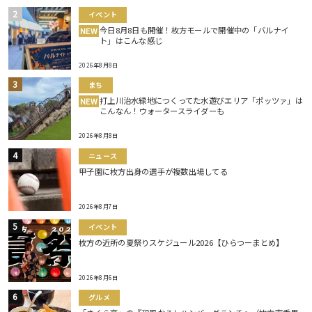
イベント
今日8月8日も開催！枚方モールで開催中の「バルナイ
NEW
ト」はこんな感じ
2026年8月8日
まち
打上川治水緑地につくってた水遊びエリア「ポッツァ」は
NEW
こんなん！ウォータースライダーも
2026年8月8日
ニュース
甲子園に枚方出身の選手が複数出場してる
2026年8月7日
イベント
枚方の近所の夏祭りスケジュール2026【ひらつーまとめ】
2026年8月6日
グルメ