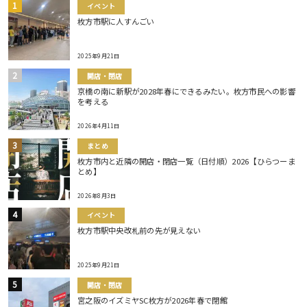
イベント
枚方市駅に人すんごい
2025年9月21日
開店・閉店
京橋の南に新駅が2028年春にできるみたい。枚方市民への影響
を考える
2026年4月11日
まとめ
枚方市内と近隣の開店・閉店一覧（日付順）2026【ひらつーま
とめ】
2026年8月3日
イベント
枚方市駅中央改札前の先が見えない
2025年9月21日
開店・閉店
宮之阪のイズミヤSC枚方が2026年春で閉館