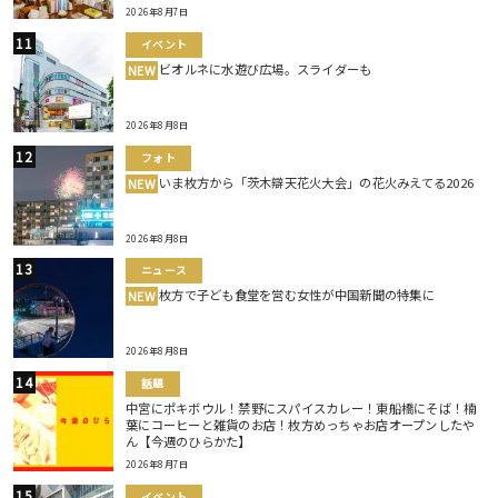
2026年8月7日
イベント
ビオルネに水遊び広場。スライダーも
NEW
2026年8月8日
フォト
いま枚方から「茨木辯天花火大会」の花火みえてる2026
NEW
2026年8月8日
ニュース
枚方で子ども食堂を営む女性が中国新聞の特集に
NEW
2026年8月8日
話題
中宮にポキボウル！禁野にスパイスカレー！東船橋にそば！楠
葉にコーヒーと雑貨のお店！枚方めっちゃお店オープンしたや
ん【今週のひらかた】
2026年8月7日
イベント