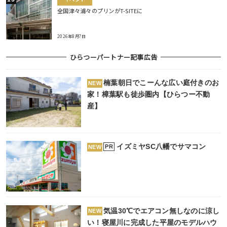
全国津々浦々のプリンがT-SITEに
2026年8月7日
ひらつーパートナー記事広告
楠葉朝日でこーんな広い庭付きのお
NEW
家！樟葉駅も徒歩圏内【ひらつー不動
産】
イズミヤSC八幡でサマコン
PR
NEW
気温30℃でエアコン無しなのに涼し
NEW
い！寝屋川に完成した平屋のモデルハウ