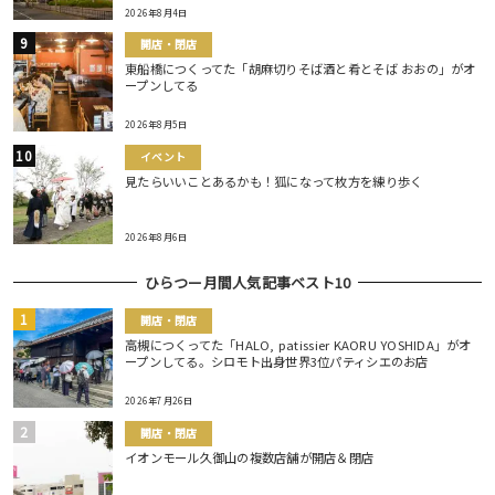
2026年8月4日
開店・閉店
東船橋につくってた「胡麻切りそば酒と肴とそば おおの」がオ
ープンしてる
2026年8月5日
イベント
見たらいいことあるかも！狐になって枚方を練り歩く
2026年8月6日
ひらつー月間人気記事ベスト10
開店・閉店
高槻につくってた「HALO, patissier KAORU YOSHIDA」がオ
ープンしてる。シロモト出身世界3位パティシエのお店
2026年7月26日
開店・閉店
イオンモール久御山の複数店舗が開店＆閉店