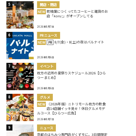
開店・閉店
町楠葉につくってたコーヒーと雑貨のお
NEW
店「koru;」がオープンしてる
2026年8月7日
PRニュース
8/7(金)・8(土)の夜はバルナイト
NEW
PR
2026年8月6日
イベント
枚方の近所の夏祭りスケジュール2026【ひら
つーまとめ】
2026年8月6日
グルメ
〈2026年版〉ニトリモール枚方の飲食
NEW
店14店舗イッキ見せ！休日グルメモデ
ルコース【ひらつー広告】
2026年8月7日
ニュース
京都のはちみつ専門店がくずモに。3日間限定