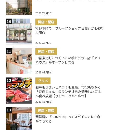
2026年8月6日
開店・閉店
牧野本町の「フルーツショップ日高」が8月末
で閉店
2026年8月6日
開店・閉店
中宮東之町につくってたポキボウル店「アリ
ハウス」がオープンしてる
2026年8月6日
グルメ
和牛もうまいしハラミも最高。市役所ちかく
「焼肉じゅん」のランチはあの美味しいごは
ん食べ放題【ひらつーグルメ広告】
2026年8月5日
開店・閉店
西禁野に「SUNZEN」ってスパイスカレー店
ができてる