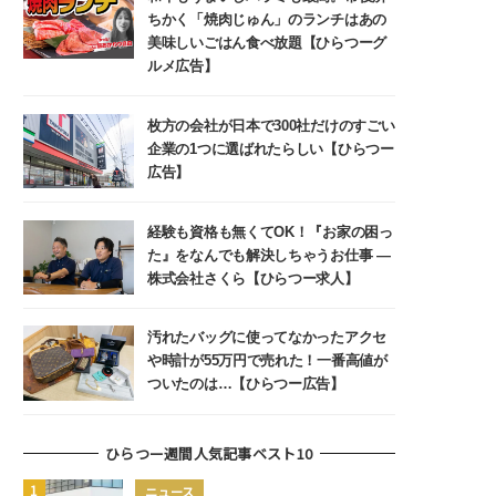
ちかく「焼肉じゅん」のランチはあの
美味しいごはん食べ放題【ひらつーグ
ルメ広告】
枚方の会社が日本で300社だけのすごい
企業の1つに選ばれたらしい【ひらつー
広告】
経験も資格も無くてOK！『お家の困っ
た』をなんでも解決しちゃうお仕事 ―
株式会社さくら【ひらつー求人】
汚れたバッグに使ってなかったアクセ
や時計が55万円で売れた！一番高値が
ついたのは…【ひらつー広告】
ひらつー週間人気記事ベスト10
ニュース