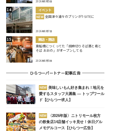
2026年8月5日
イベント
全国津々浦々のプリンがT-SITEに
NEW
2026年8月7日
開店・閉店
東船橋につくってた「胡麻切りそば酒と肴と
そば おおの」がオープンしてる
2026年8月5日
ひらつーパートナー記事広告
美味しいもん好き集まれ！地元を
NEW
愛するスタッフ大募集 ― トップワール
ド【ひらつー求人】
〈2026年版〉ニトリモール枚方
NEW
の飲食店14店舗イッキ見せ！休日グル
メモデルコース【ひらつー広告】