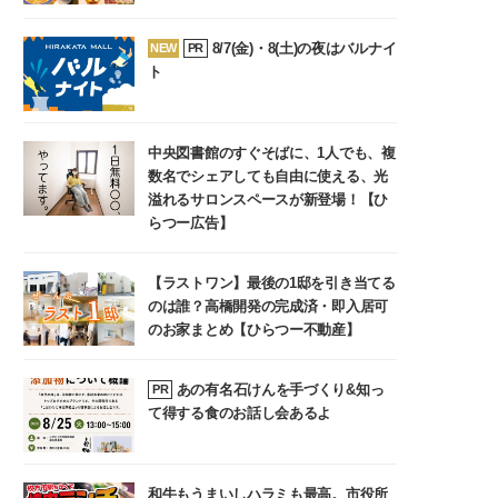
8/7(金)・8(土)の夜はバルナイ
NEW
PR
ト
中央図書館のすぐそばに、1人でも、複
数名でシェアしても自由に使える、光
溢れるサロンスペースが新登場！【ひ
らつー広告】
【ラストワン】最後の1邸を引き当てる
のは誰？高橋開発の完成済・即入居可
のお家まとめ【ひらつー不動産】
あの有名石けんを手づくり&知っ
PR
て得する食のお話し会あるよ
和牛もうまいしハラミも最高。市役所