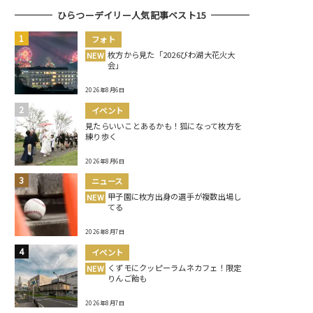
ひらつーデイリー人気記事ベスト15
フォト
枚方から見た「2026びわ湖大花火大
NEW
会」
2026年8月6日
イベント
見たらいいことあるかも！狐になって枚方を
練り歩く
2026年8月6日
ニュース
甲子園に枚方出身の選手が複数出場し
NEW
てる
2026年8月7日
イベント
くずモにクッピーラムネカフェ！限定
NEW
りんご飴も
2026年8月7日