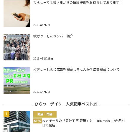
ひらつーでは皆さまからの情報提供をお待ちしております！
2013年7月2日
枚方つーしんメンバー紹介
2013年11月26日
枚方つーしんに広告を掲載しませんか？広告掲載について
2010年4月2日
ひらつーデイリー人気記事ベスト15
開店・閉店
枚方モールの「果汁工房 果琳」と「Triumph」が8月31
NEW
日で閉店