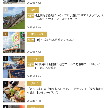
2026年8月8日
まち
打上川治水緑地につくってた水遊びエリア「ポッツァ」は
NEW
こんなん！ウォータースライダーも
2026年8月8日
PRニュース
イズミヤSC八幡でサマコン
NEW
PR
2026年8月8日
イベント
今日8月8日も開催！枚方モールで開催中の「バルナイ
NEW
ト」はこんな感じ
2026年8月8日
グルメ
「さくら亭」の『和風おろしハンバーグランチ』（枚方市香里
ケ丘）【ひらつーグルメ】
2026年8月7日
ニュース