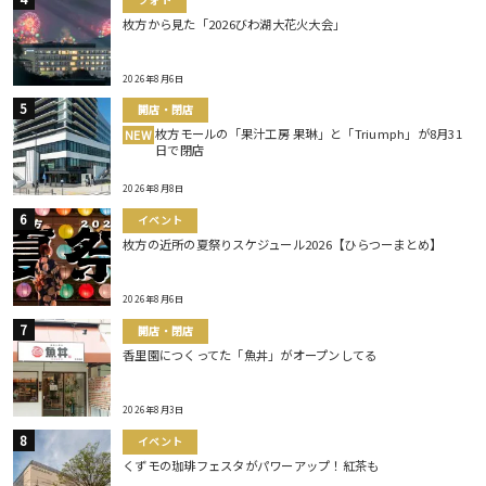
枚方から見た「2026びわ湖大花火大会」
2026年8月6日
開店・閉店
枚方モールの「果汁工房 果琳」と「Triumph」が8月31
NEW
日で閉店
2026年8月8日
イベント
枚方の近所の夏祭りスケジュール2026【ひらつーまとめ】
2026年8月6日
開店・閉店
香里園につくってた「魚丼」がオープンしてる
2026年8月3日
イベント
くずモの珈琲フェスタがパワーアップ！紅茶も