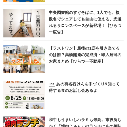
中央図書館のすぐそばに、1人でも、複
数名でシェアしても自由に使える、光溢
れるサロンスペースが新登場！【ひらつ
ー広告】
【ラストワン】最後の1邸を引き当てる
のは誰？高橋開発の完成済・即入居可の
お家まとめ【ひらつー不動産】
あの有名石けんを手づくり&知って
PR
得する食のお話し会あるよ
和牛もうまいしハラミも最高。市役所ち
かく「焼肉じゅん」のランチはあの美味