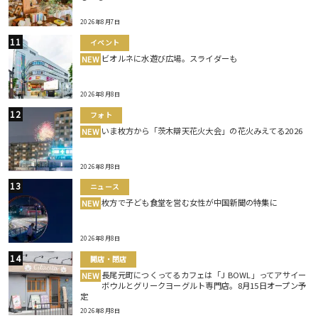
2026年8月7日
イベント
ビオルネに水遊び広場。スライダーも
NEW
2026年8月8日
フォト
いま枚方から「茨木辯天花火大会」の花火みえてる2026
NEW
2026年8月8日
ニュース
枚方で子ども食堂を営む女性が中国新聞の特集に
NEW
2026年8月8日
開店・閉店
長尾元町につくってるカフェは「J BOWL」ってアサイー
NEW
ボウルとグリークヨーグルト専門店。8月15日オープン予
定
2026年8月8日