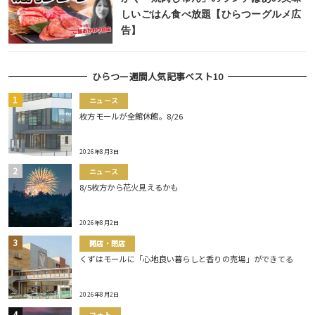
しいごはん食べ放題【ひらつーグルメ広
告】
ひらつー週間人気記事ベスト10
ニュース
枚方モールが全館休館。8/26
2026年8月3日
ニュース
8/5枚方から花火見えるかも
2026年8月2日
開店・閉店
くずはモールに「心地良い暮らしと香りの売場」ができてる
2026年8月2日
フォト