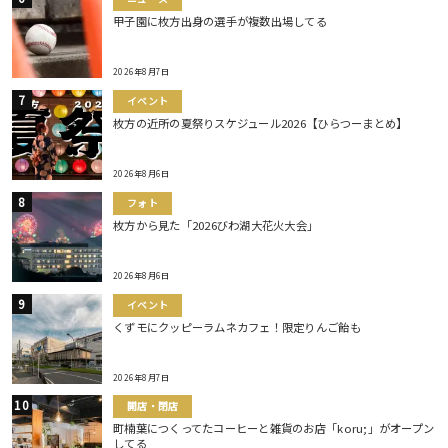
甲子園に枚方出身の選手が複数出場してる
2026年8月7日
イベント
枚方の近所の夏祭りスケジュール2026【ひらつーまとめ】
2026年8月6日
フォト
枚方から見た「2026びわ湖大花火大会」
2026年8月6日
イベント
くずモにクッピーラムネカフェ！限定りんご飴も
2026年8月7日
開店・閉店
町楠葉につくってたコーヒーと雑貨のお店「koru;」がオープン
してる