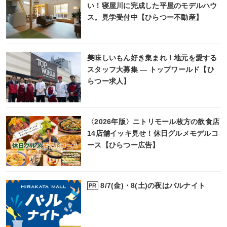
い！寝屋川に完成した平屋のモデルハウ
ス。見学受付中【ひらつー不動産】
美味しいもん好き集まれ！地元を愛する
スタッフ大募集 ― トップワールド【ひ
らつー求人】
〈2026年版〉ニトリモール枚方の飲食店
14店舗イッキ見せ！休日グルメモデルコ
ース【ひらつー広告】
8/7(金)・8(土)の夜はバルナイト
PR