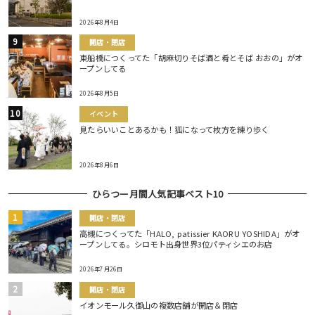
2026年8月4日
開店・閉店
東船橋につくってた「胡麻切りそば酒と肴とそば おおの」がオ
ープンしてる
2026年8月5日
イベント
見たらいいことあるかも！狐になって枚方を練り歩く
2026年8月6日
ひらつー月間人気記事ベスト10
開店・閉店
高槻につくってた「HALO, patissier KAORU YOSHIDA」がオ
ープンしてる。シロモト出身世界3位パティシエのお店
2026年7月26日
開店・閉店
イオンモール久御山の複数店舗が開店＆閉店