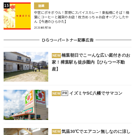
話題
中宮にポキボウル！禁野にスパイスカレー！東船橋にそば！楠
葉にコーヒーと雑貨のお店！枚方めっちゃお店オープンしたや
ん【今週のひらかた】
2026年8月7日
ひらつーパートナー記事広告
楠葉朝日でこーんな広い庭付きのお
NEW
家！樟葉駅も徒歩圏内【ひらつー不動
産】
イズミヤSC八幡でサマコン
PR
NEW
気温30℃でエアコン無しなのに涼し
NEW