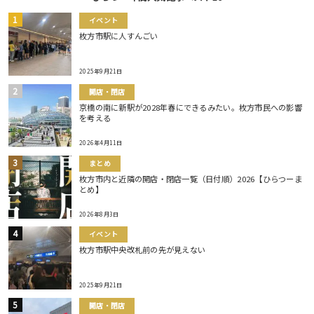
イベント
枚方市駅に人すんごい
2025年9月21日
開店・閉店
京橋の南に新駅が2028年春にできるみたい。枚方市民への影響
を考える
2026年4月11日
まとめ
枚方市内と近隣の開店・閉店一覧（日付順）2026【ひらつーま
とめ】
2026年8月3日
イベント
枚方市駅中央改札前の先が見えない
2025年9月21日
開店・閉店