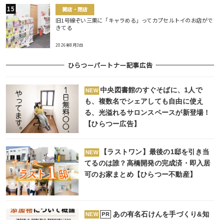
開店・閉店
旧1号線ぞい三栗に「キャラめる」ってカプセルトイのお店がで
きてる
2026年8月3日
ひらつーパートナー記事広告
中央図書館のすぐそばに、1人で
NEW
も、複数名でシェアしても自由に使え
る、光溢れるサロンスペースが新登場！
【ひらつー広告】
【ラストワン】最後の1邸を引き当
NEW
てるのは誰？高橋開発の完成済・即入居
可のお家まとめ【ひらつー不動産】
あの有名石けんを手づくり&知
PR
NEW