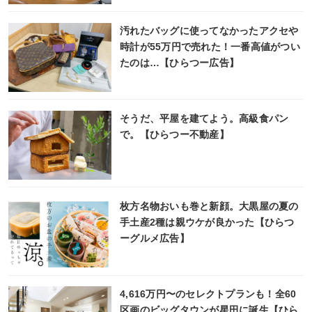
汚れたバッグに使ってなかったアクセや
時計が55万円で売れた！一番高値がつい
たのは…【ひらつー広告】
そうだ、平屋を建てよう。高級食パン
で。【ひらつー不動産】
枚方名物おいも巻と新顔。大黒屋の夏の
手土産2種は親ウケが良かった【ひらつ
ーグルメ広告】
4,616万円〜のセレクトプランも！全60
区画のビッグタウンが星田に誕生【ひら