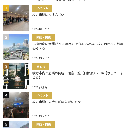
イベント
枚方市駅に人すんごい
2025年9月21日
開店・閉店
京橋の南に新駅が2028年春にできるみたい。枚方市民への影響
を考える
2026年4月11日
まとめ
枚方市内と近隣の開店・閉店一覧（日付順）2026【ひらつーま
とめ】
2026年8月3日
イベント
枚方市駅中央改札前の先が見えない
2025年9月21日
開店・閉店