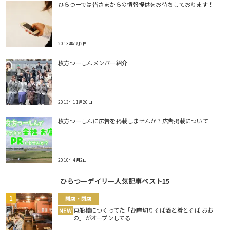
ひらつーでは皆さまからの情報提供をお待ちしております！
2013年7月2日
枚方つーしんメンバー紹介
2013年11月26日
枚方つーしんに広告を掲載しませんか？広告掲載について
2010年4月2日
ひらつーデイリー人気記事ベスト15
開店・閉店
東船橋につくってた「胡麻切りそば酒と肴とそば おお
NEW
の」がオープンしてる