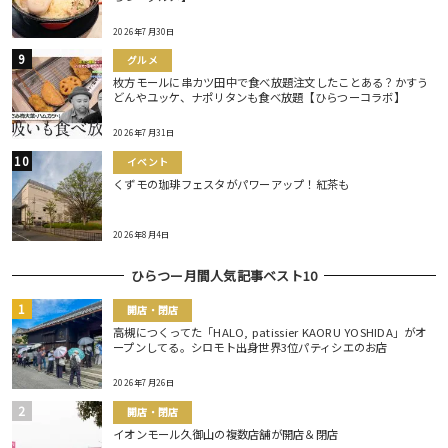
2026年7月30日
グルメ
枚方モールに串カツ田中で食べ放題注文したことある？かすう
どんやユッケ、ナポリタンも食べ放題【ひらつーコラボ】
2026年7月31日
イベント
くずモの珈琲フェスタがパワーアップ！紅茶も
2026年8月4日
ひらつー月間人気記事ベスト10
開店・閉店
高槻につくってた「HALO, patissier KAORU YOSHIDA」がオ
ープンしてる。シロモト出身世界3位パティシエのお店
2026年7月26日
開店・閉店
イオンモール久御山の複数店舗が開店＆閉店