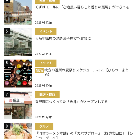
くずはモールに「心地良い暮らしと香りの売場」ができてる
2026年8月2日
イベント
大阪初出店の焼き菓子店がT-SITEに
2026年8月1日
イベント
枚方の近所の夏祭りスケジュール2026【ひらつーまと
NEW
め】
2026年8月6日
開店・閉店
香里園につくってた「魚丼」がオープンしてる
2026年8月3日
グルメ
「河童ラーメン本舗」の『カパサブロー』（枚方市田口）【ひ
らつーグルメ】