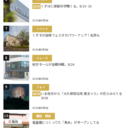
くずはに移動科学館くる。8/15･16
NEW
2026年8月5日
イベント
くずモの珈琲フェスタがパワーアップ！紅茶も
2026年8月4日
ニュース
枚方モールが全館休館。8/26
2026年8月3日
フォト
いま枚方から「大久保駐屯地 夏まつり」の花火みえてる
NEW
2026
2026年8月5日
開店・閉店
香里園につくってた「魚丼」がオープンしてる