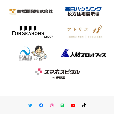
Twitter
Facebook
Instagram
LINE
You Tube
TikTok