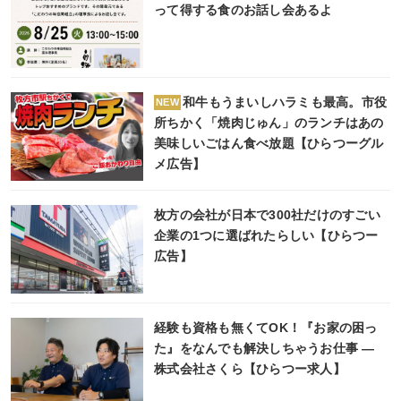
って得する食のお話し会あるよ
和牛もうまいしハラミも最高。市役
NEW
所ちかく「焼肉じゅん」のランチはあの
美味しいごはん食べ放題【ひらつーグル
メ広告】
枚方の会社が日本で300社だけのすごい
企業の1つに選ばれたらしい【ひらつー
広告】
経験も資格も無くてOK！『お家の困っ
た』をなんでも解決しちゃうお仕事 ―
株式会社さくら【ひらつー求人】