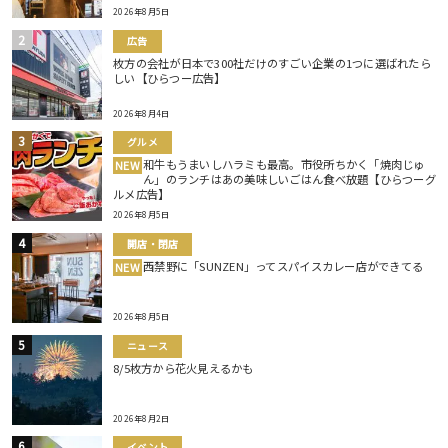
2026年8月5日
広告
枚方の会社が日本で300社だけのすごい企業の1つに選ばれたら
しい【ひらつー広告】
2026年8月4日
グルメ
和牛もうまいしハラミも最高。市役所ちかく「焼肉じゅ
NEW
ん」のランチはあの美味しいごはん食べ放題【ひらつーグ
ルメ広告】
2026年8月5日
開店・閉店
西禁野に「SUNZEN」ってスパイスカレー店ができてる
NEW
2026年8月5日
ニュース
8/5枚方から花火見えるかも
2026年8月2日
イベント