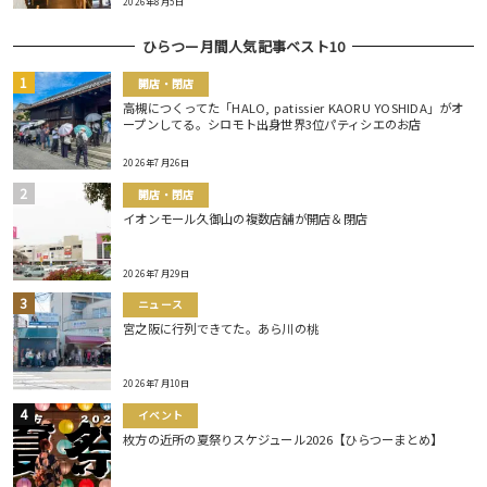
2026年8月5日
ひらつー月間人気記事ベスト10
開店・閉店
高槻につくってた「HALO, patissier KAORU YOSHIDA」がオ
ープンしてる。シロモト出身世界3位パティシエのお店
2026年7月26日
開店・閉店
イオンモール久御山の複数店舗が開店＆閉店
2026年7月29日
ニュース
宮之阪に行列できてた。あら川の桃
2026年7月10日
イベント
枚方の近所の夏祭りスケジュール2026【ひらつーまとめ】