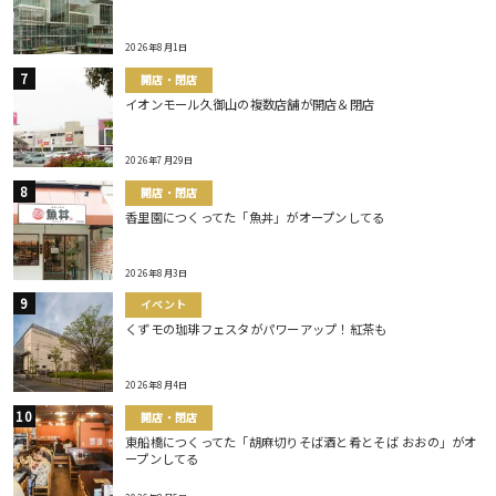
2026年8月1日
開店・閉店
イオンモール久御山の複数店舗が開店＆閉店
2026年7月29日
開店・閉店
香里園につくってた「魚丼」がオープンしてる
2026年8月3日
イベント
くずモの珈琲フェスタがパワーアップ！紅茶も
2026年8月4日
開店・閉店
東船橋につくってた「胡麻切りそば酒と肴とそば おおの」がオ
ープンしてる