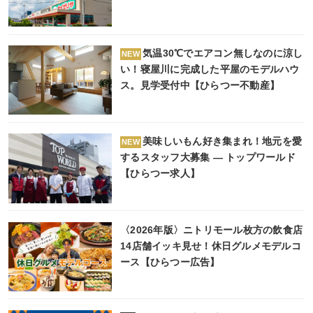
気温30℃でエアコン無しなのに涼し
NEW
い！寝屋川に完成した平屋のモデルハウ
ス。見学受付中【ひらつー不動産】
美味しいもん好き集まれ！地元を愛
NEW
するスタッフ大募集 ― トップワールド
【ひらつー求人】
〈2026年版〉ニトリモール枚方の飲食店
14店舗イッキ見せ！休日グルメモデルコ
ース【ひらつー広告】