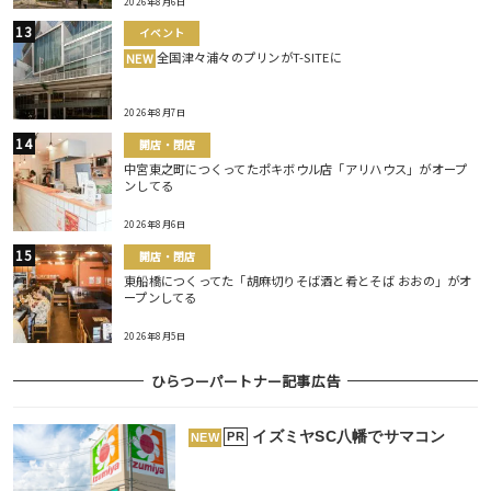
2026年8月6日
イベント
全国津々浦々のプリンがT-SITEに
NEW
2026年8月7日
開店・閉店
中宮東之町につくってたポキボウル店「アリハウス」がオープ
ンしてる
2026年8月6日
開店・閉店
東船橋につくってた「胡麻切りそば酒と肴とそば おおの」がオ
ープンしてる
2026年8月5日
ひらつーパートナー記事広告
イズミヤSC八幡でサマコン
PR
NEW