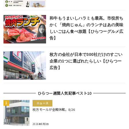
和牛もうまいしハラミも最高。市役所ち
かく「焼肉じゅん」のランチはあの美味
しいごはん食べ放題【ひらつーグルメ広
告】
枚方の会社が日本で300社だけのすごい
企業の1つに選ばれたらしい【ひらつー
広告】
ひらつー週間人気記事ベスト10
ニュース
枚方モールが全館休館。8/26
2026年8月3日