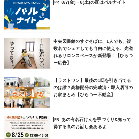
8/7(金)・8(土)の夜はバルナイト
PR
中央図書館のすぐそばに、1人でも、複
数名でシェアしても自由に使える、光溢
れるサロンスペースが新登場！【ひらつ
ー広告】
【ラストワン】最後の1邸を引き当てる
のは誰？高橋開発の完成済・即入居可の
お家まとめ【ひらつー不動産】
あの有名石けんを手づくり&知って
PR
得する食のお話し会あるよ