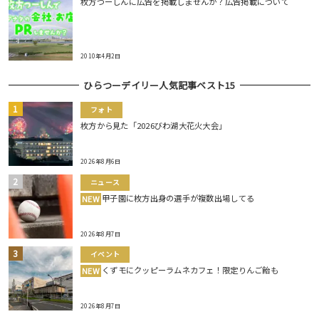
枚方つーしんに広告を掲載しませんか？広告掲載について
2010年4月2日
ひらつーデイリー人気記事ベスト15
フォト
枚方から見た「2026びわ湖大花火大会」
2026年8月6日
ニュース
甲子園に枚方出身の選手が複数出場してる
NEW
2026年8月7日
イベント
くずモにクッピーラムネカフェ！限定りんご飴も
NEW
2026年8月7日