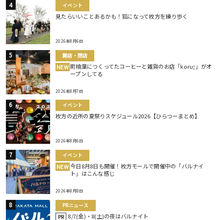
イベント
見たらいいことあるかも！狐になって枚方を練り歩く
2026年8月6日
開店・閉店
町楠葉につくってたコーヒーと雑貨のお店「koru;」がオ
NEW
ープンしてる
2026年8月7日
イベント
枚方の近所の夏祭りスケジュール2026【ひらつーまとめ】
2026年8月6日
イベント
今日8月8日も開催！枚方モールで開催中の「バルナイ
NEW
ト」はこんな感じ
2026年8月8日
PRニュース
8/7(金)・8(土)の夜はバルナイト
PR