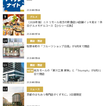
2026年8月6日
グルメ
〈2026年版〉ニトリモール枚方の飲食店14店舗イッキ見せ！休
日グルメモデルコース【ひらつー広告】
2026年8月7日
開店・閉店
牧野本町の「フルーツショップ日高」が8月末で閉店
2026年8月6日
開店・閉店
枚方モールの「果汁工房 果琳」と「Triumph」が8月31
NEW
日で閉店
2026年8月8日
ニュース
京都のはちみつ専門店がくずモに。3日間限定