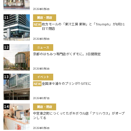
2026年8月6日
開店・閉店
枚方モールの「果汁工房 果琳」と「Triumph」が8月31
NEW
日で閉店
2026年8月8日
ニュース
京都のはちみつ専門店がくずモに。3日間限定
2026年8月6日
イベント
全国津々浦々のプリンがT-SITEに
NEW
2026年8月7日
開店・閉店
中宮東之町につくってたポキボウル店「アリハウス」がオープ
ンしてる
2026年8月6日