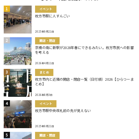
イベント
枚方市駅に人すんごい
2025年9月21日
開店・閉店
京橋の南に新駅が2028年春にできるみたい。枚方市民への影響
を考える
2026年4月11日
まとめ
枚方市内と近隣の開店・閉店一覧（日付順）2026【ひらつーま
とめ】
2026年8月3日
イベント
枚方市駅中央改札前の先が見えない
2025年9月21日
開店・閉店