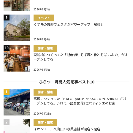
2026年8月3日
イベント
くずモの珈琲フェスタがパワーアップ！紅茶も
2026年8月4日
開店・閉店
東船橋につくってた「胡麻切りそば酒と肴とそば おおの」がオ
ープンしてる
2026年8月5日
ひらつー月間人気記事ベスト10
開店・閉店
高槻につくってた「HALO, patissier KAORU YOSHIDA」がオ
ープンしてる。シロモト出身世界3位パティシエのお店
2026年7月26日
開店・閉店
イオンモール久御山の複数店舗が開店＆閉店