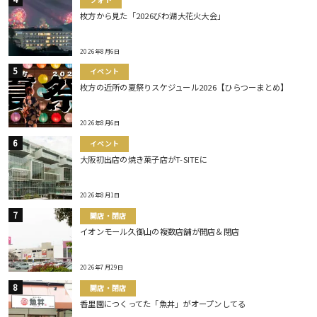
枚方から見た「2026びわ湖大花火大会」
2026年8月6日
イベント
枚方の近所の夏祭りスケジュール2026【ひらつーまとめ】
2026年8月6日
イベント
大阪初出店の焼き菓子店がT-SITEに
2026年8月1日
開店・閉店
イオンモール久御山の複数店舗が開店＆閉店
2026年7月29日
開店・閉店
香里園につくってた「魚丼」がオープンしてる