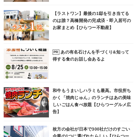
【ラストワン】最後の1邸を引き当てる
のは誰？高橋開発の完成済・即入居可の
お家まとめ【ひらつー不動産】
あの有名石けんを手づくり&知って
PR
得する食のお話し会あるよ
和牛もうまいしハラミも最高。市役所ち
かく「焼肉じゅん」のランチはあの美味
しいごはん食べ放題【ひらつーグルメ広
告】
枚方の会社が日本で300社だけのすごい
企業の1つに選ばれたらしい【ひらつー