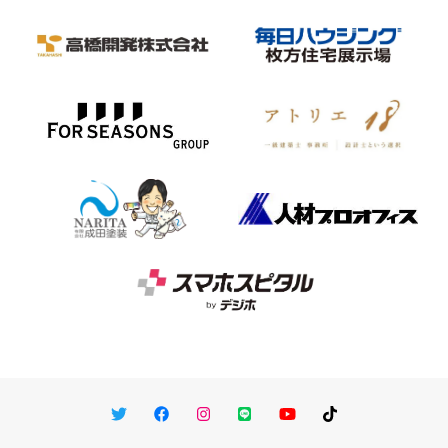
Twitter
Facebook
Instagram
LINE
You Tube
TikTok