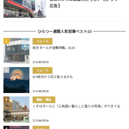
広告】
ひらつー週間人気記事ベスト10
ニュース
枚方モールが全館休館。8/26
2026年8月3日
ニュース
8/5枚方から花火見えるかも
2026年8月2日
開店・閉店
くずはモールに「心地良い暮らしと香りの売場」ができてる
2026年8月2日
フォト