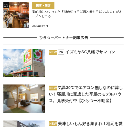
開店・閉店
東船橋につくってた「胡麻切りそば酒と肴とそば おおの」がオ
ープンしてる
2026年8月5日
ひらつーパートナー記事広告
イズミヤSC八幡でサマコン
PR
NEW
気温30℃でエアコン無しなのに涼し
NEW
い！寝屋川に完成した平屋のモデルハウ
ス。見学受付中【ひらつー不動産】
美味しいもん好き集まれ！地元を愛
NEW