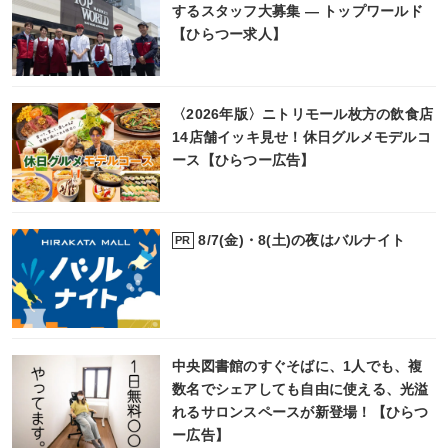
するスタッフ大募集 ― トップワールド
【ひらつー求人】
〈2026年版〉ニトリモール枚方の飲食店
14店舗イッキ見せ！休日グルメモデルコ
ース【ひらつー広告】
8/7(金)・8(土)の夜はバルナイト
PR
中央図書館のすぐそばに、1人でも、複
数名でシェアしても自由に使える、光溢
れるサロンスペースが新登場！【ひらつ
ー広告】