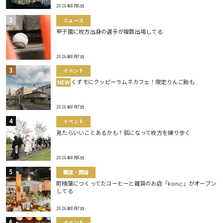
2026年8月6日
ニュース
甲子園に枚方出身の選手が複数出場してる
2026年8月7日
イベント
くずモにクッピーラムネカフェ！限定りんご飴も
NEW
2026年8月7日
イベント
見たらいいことあるかも！狐になって枚方を練り歩く
2026年8月6日
開店・閉店
町楠葉につくってたコーヒーと雑貨のお店「koru;」がオープン
してる
2026年8月7日
イベント