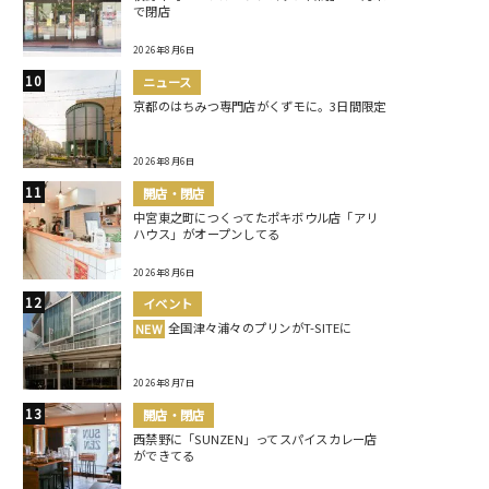
で閉店
2026年8月6日
ニュース
京都のはちみつ専門店がくずモに。3日間限定
2026年8月6日
開店・閉店
中宮東之町につくってたポキボウル店「アリ
ハウス」がオープンしてる
2026年8月6日
イベント
全国津々浦々のプリンがT-SITEに
NEW
2026年8月7日
開店・閉店
西禁野に「SUNZEN」ってスパイスカレー店
ができてる