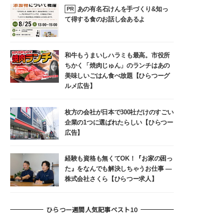
あの有名石けんを手づくり&知っ
PR
て得する食のお話し会あるよ
和牛もうまいしハラミも最高。市役所
ちかく「焼肉じゅん」のランチはあの
美味しいごはん食べ放題【ひらつーグ
ルメ広告】
枚方の会社が日本で300社だけのすごい
企業の1つに選ばれたらしい【ひらつー
広告】
経験も資格も無くてOK！『お家の困っ
た』をなんでも解決しちゃうお仕事 ―
株式会社さくら【ひらつー求人】
ひらつー週間人気記事ベスト10