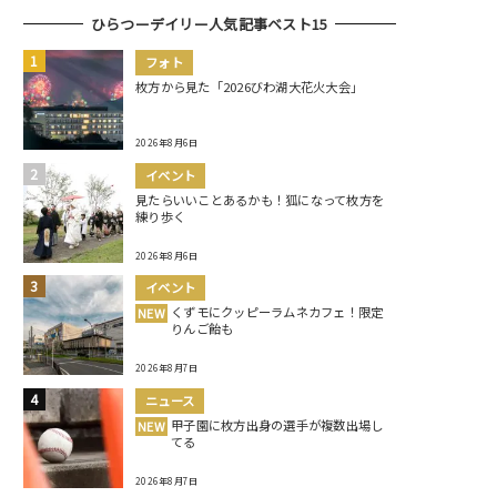
ひらつーデイリー人気記事ベスト15
フォト
枚方から見た「2026びわ湖大花火大会」
2026年8月6日
イベント
見たらいいことあるかも！狐になって枚方を
練り歩く
2026年8月6日
イベント
くずモにクッピーラムネカフェ！限定
NEW
りんご飴も
2026年8月7日
ニュース
甲子園に枚方出身の選手が複数出場し
NEW
てる
2026年8月7日