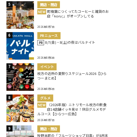
開店・閉店
町楠葉につくってたコーヒーと雑貨のお
NEW
店「koru;」がオープンしてる
2026年8月7日
PRニュース
8/7(金)・8(土)の夜はバルナイト
PR
2026年8月6日
イベント
枚方の近所の夏祭りスケジュール2026【ひら
つーまとめ】
2026年8月6日
グルメ
〈2026年版〉ニトリモール枚方の飲食
NEW
店14店舗イッキ見せ！休日グルメモデ
ルコース【ひらつー広告】
2026年8月7日
開店・閉店
牧野本町の「フルーツショップ日高」が8月末