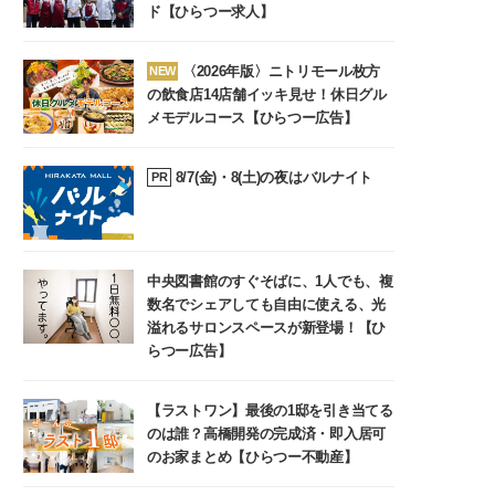
ド【ひらつー求人】
〈2026年版〉ニトリモール枚方
NEW
の飲食店14店舗イッキ見せ！休日グル
メモデルコース【ひらつー広告】
8/7(金)・8(土)の夜はバルナイト
PR
中央図書館のすぐそばに、1人でも、複
数名でシェアしても自由に使える、光
溢れるサロンスペースが新登場！【ひ
らつー広告】
【ラストワン】最後の1邸を引き当てる
のは誰？高橋開発の完成済・即入居可
のお家まとめ【ひらつー不動産】