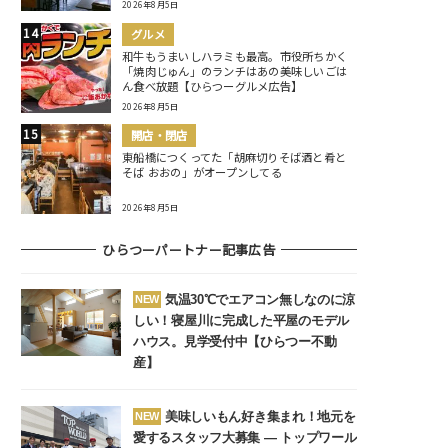
2026年8月5日
グルメ
和牛もうまいしハラミも最高。市役所ちかく
「焼肉じゅん」のランチはあの美味しいごは
ん食べ放題【ひらつーグルメ広告】
2026年8月5日
開店・閉店
東船橋につくってた「胡麻切りそば酒と肴と
そば おおの」がオープンしてる
2026年8月5日
ひらつーパートナー記事広告
気温30℃でエアコン無しなのに涼
NEW
しい！寝屋川に完成した平屋のモデル
ハウス。見学受付中【ひらつー不動
産】
美味しいもん好き集まれ！地元を
NEW
愛するスタッフ大募集 ― トップワール