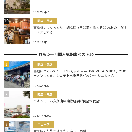
2026年8月4日
開店・閉店
東船橋につくってた「胡麻切りそば酒と肴とそば おおの」がオ
ープンしてる
2026年8月5日
ひらつー月間人気記事ベスト10
開店・閉店
高槻につくってた「HALO, patissier KAORU YOSHIDA」がオ
ープンしてる。シロモト出身世界3位パティシエのお店
2026年7月26日
開店・閉店
イオンモール久御山の複数店舗が開店＆閉店
2026年7月29日
ニュース
宮之阪に行列できてた。あら川の桃