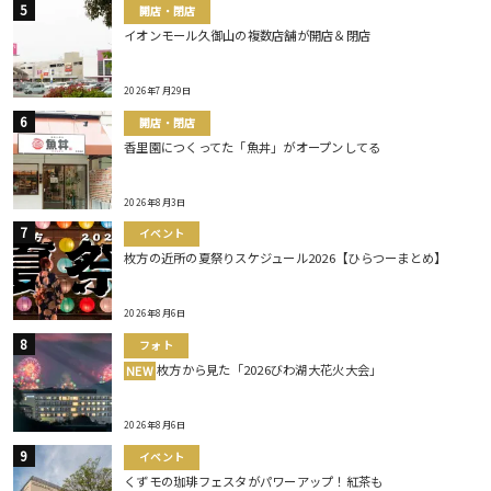
開店・閉店
イオンモール久御山の複数店舗が開店＆閉店
2026年7月29日
開店・閉店
香里園につくってた「魚丼」がオープンしてる
2026年8月3日
イベント
枚方の近所の夏祭りスケジュール2026【ひらつーまとめ】
2026年8月6日
フォト
枚方から見た「2026びわ湖大花火大会」
NEW
2026年8月6日
イベント
くずモの珈琲フェスタがパワーアップ！紅茶も