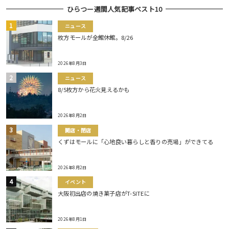
ひらつー週間人気記事ベスト10
ニュース
枚方モールが全館休館。8/26
2026年8月3日
ニュース
8/5枚方から花火見えるかも
2026年8月2日
開店・閉店
くずはモールに「心地良い暮らしと香りの売場」ができてる
2026年8月2日
イベント
大阪初出店の焼き菓子店がT-SITEに
2026年8月1日