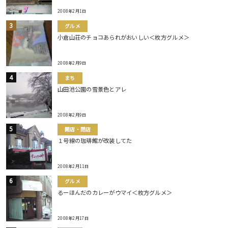
2008年2月1日
グルメ
小倉山荘のチョコあられがおいしい＜枚方グルメ＞
2008年2月9日
まち
山田池公園の雪景色とアレ
2008年2月9日
開店・閉店
１号線の珈琲館が改装してた
2008年2月11日
グルメ
るーほんだのカレーがウマイ＜枚方グルメ＞
2008年2月17日