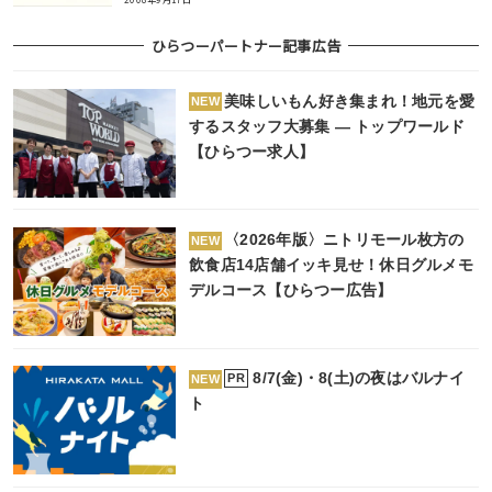
ひらつーパートナー記事広告
美味しいもん好き集まれ！地元を愛
NEW
するスタッフ大募集 ― トップワールド
【ひらつー求人】
〈2026年版〉ニトリモール枚方の
NEW
飲食店14店舗イッキ見せ！休日グルメモ
デルコース【ひらつー広告】
8/7(金)・8(土)の夜はバルナイ
PR
NEW
ト