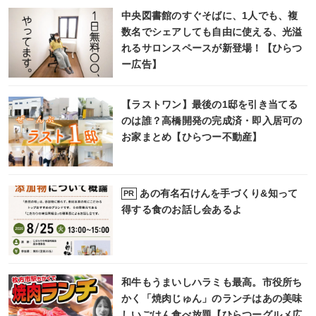
中央図書館のすぐそばに、1人でも、複
数名でシェアしても自由に使える、光溢
れるサロンスペースが新登場！【ひらつ
ー広告】
【ラストワン】最後の1邸を引き当てる
のは誰？高橋開発の完成済・即入居可の
お家まとめ【ひらつー不動産】
あの有名石けんを手づくり&知って
PR
得する食のお話し会あるよ
和牛もうまいしハラミも最高。市役所ち
かく「焼肉じゅん」のランチはあの美味
しいごはん食べ放題【ひらつーグルメ広