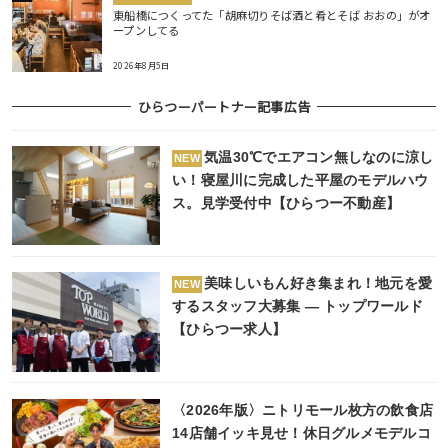
東船橋につくってた「胡麻切りそば酒と肴とそば おおの」がオ
ープンしてる
2026年8月5日
ひらつーパートナー記事広告
気温30℃でエアコン無しなのに涼し
NEW
い！寝屋川に完成した平屋のモデルハウ
ス。見学受付中【ひらつー不動産】
美味しいもん好き集まれ！地元を愛
NEW
するスタッフ大募集 ― トップワールド
【ひらつー求人】
〈2026年版〉ニトリモール枚方の飲食店
14店舗イッキ見せ！休日グルメモデルコ