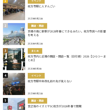
イベント
枚方市駅に人すんごい
2025年9月21日
開店・閉店
京橋の南に新駅が2028年春にできるみたい。枚方市民への影響
を考える
2026年4月11日
まとめ
枚方市内と近隣の開店・閉店一覧（日付順）2026【ひらつーま
とめ】
2026年8月3日
イベント
枚方市駅中央改札前の先が見えない
2025年9月21日
開店・閉店
宮之阪のイズミヤSC枚方が2026年春で閉館