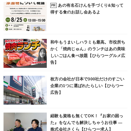
あの有名石けんを手づくり&知って
PR
得する食のお話し会あるよ
和牛もうまいしハラミも最高。市役所ち
かく「焼肉じゅん」のランチはあの美味
しいごはん食べ放題【ひらつーグルメ広
告】
枚方の会社が日本で300社だけのすごい
企業の1つに選ばれたらしい【ひらつー
広告】
経験も資格も無くてOK！『お家の困っ
た』をなんでも解決しちゃうお仕事 ―
株式会社さくら【ひらつー求人】