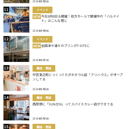
2026年8月6日
イベント
今日8月8日も開催！枚方モールで開催中の「バルナイ
NEW
ト」はこんな感じ
2026年8月8日
イベント
全国津々浦々のプリンがT-SITEに
NEW
2026年8月7日
開店・閉店
中宮東之町につくってたポキボウル店「アリハウス」がオープ
ンしてる
2026年8月6日
開店・閉店
西禁野に「SUNZEN」ってスパイスカレー店ができてる
2026年8月5日
開店・閉店