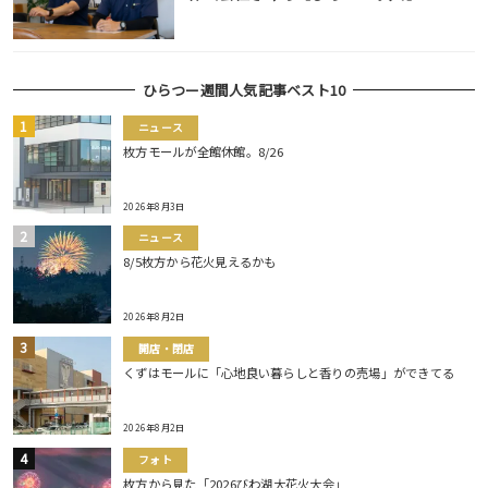
ひらつー週間人気記事ベスト10
ニュース
枚方モールが全館休館。8/26
2026年8月3日
ニュース
8/5枚方から花火見えるかも
2026年8月2日
開店・閉店
くずはモールに「心地良い暮らしと香りの売場」ができてる
2026年8月2日
フォト
枚方から見た「2026びわ湖大花火大会」