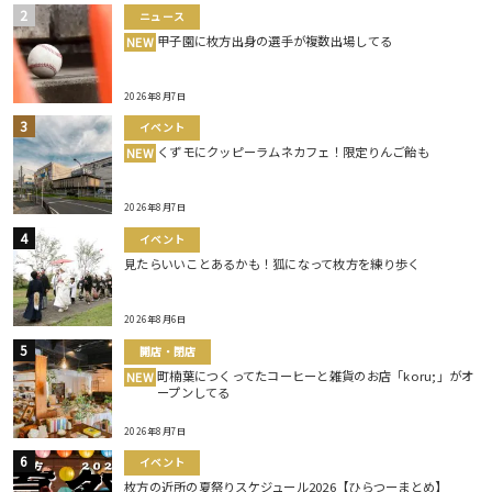
ニュース
甲子園に枚方出身の選手が複数出場してる
NEW
2026年8月7日
イベント
くずモにクッピーラムネカフェ！限定りんご飴も
NEW
2026年8月7日
イベント
見たらいいことあるかも！狐になって枚方を練り歩く
2026年8月6日
開店・閉店
町楠葉につくってたコーヒーと雑貨のお店「koru;」がオ
NEW
ープンしてる
2026年8月7日
イベント
枚方の近所の夏祭りスケジュール2026【ひらつーまとめ】