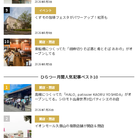
2026年8月3日
イベント
くずモの珈琲フェスタがパワーアップ！紅茶も
2026年8月4日
開店・閉店
東船橋につくってた「胡麻切りそば酒と肴とそば おおの」がオ
ープンしてる
2026年8月5日
ひらつー月間人気記事ベスト10
開店・閉店
高槻につくってた「HALO, patissier KAORU YOSHIDA」がオ
ープンしてる。シロモト出身世界3位パティシエのお店
2026年7月26日
開店・閉店
イオンモール久御山の複数店舗が開店＆閉店