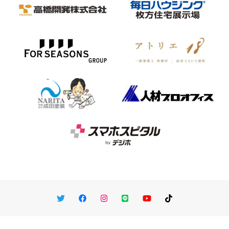
Twitter
Facebook
Instagram
LINE
You Tube
TikTok