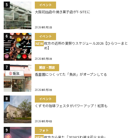
イベント
大阪初出店の焼き菓子店がT-SITEに
2026年8月1日
イベント
枚方の近所の夏祭りスケジュール2026【ひらつーまと
NEW
め】
2026年8月6日
開店・閉店
香里園につくってた「魚丼」がオープンしてる
2026年8月3日
イベント
くずモの珈琲フェスタがパワーアップ！紅茶も
2026年8月4日
フォト
枚方から見た「2026びわ湖大花火大会」
NEW