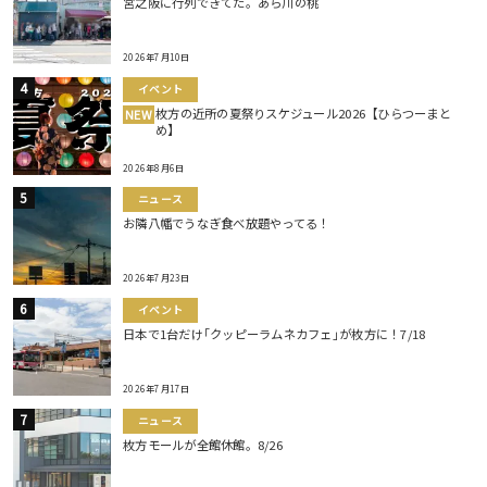
宮之阪に行列できてた。あら川の桃
2026年7月10日
イベント
枚方の近所の夏祭りスケジュール2026【ひらつーまと
NEW
め】
2026年8月6日
ニュース
お隣八幡でうなぎ食べ放題やってる！
2026年7月23日
イベント
日本で1台だけ｢クッピーラムネカフェ｣が枚方に！7/18
2026年7月17日
ニュース
枚方モールが全館休館。8/26