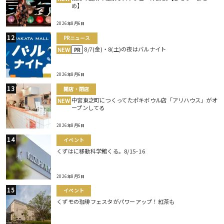
め】
2026年8月6日
PRニュース
8/7(金)・8(土)の夜はバルナイト
NEW
PR
2026年8月6日
開店・閉店
中宮東之町につくってたポキボウル店「アリハウス」がオ
NEW
ープンしてる
2026年8月6日
イベント
くずはに移動科学館くる。8/15･16
2026年8月5日
イベント
くずモの珈琲フェスタがパワーアップ！紅茶も