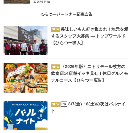
2026年8月4日
ひらつーパートナー記事広告
美味しいもん好き集まれ！地元を愛
NEW
するスタッフ大募集 ― トップワールド
【ひらつー求人】
〈2026年版〉ニトリモール枚方の
NEW
飲食店14店舗イッキ見せ！休日グルメモ
デルコース【ひらつー広告】
8/7(金)・8(土)の夜はバルナイ
PR
NEW
ト