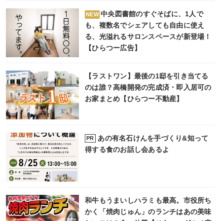
中央図書館のすぐそばに、1人で
NEW
も、複数名でシェアしても自由に使え
る、光溢れるサロンスペースが新登場！
【ひらつー広告】
【ラストワン】最後の1邸を引き当てる
のは誰？高橋開発の完成済・即入居可の
お家まとめ【ひらつー不動産】
あの有名石けんを手づくり&知って
PR
得する食のお話し会あるよ
和牛もうまいしハラミも最高。市役所ち
かく「焼肉じゅん」のランチはあの美味