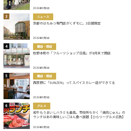
2026年8月6日
ニュース
京都のはちみつ専門店がくずモに。3日間限定
2026年8月6日
開店・閉店
牧野本町の「フルーツショップ日高」が8月末で閉店
2026年8月6日
開店・閉店
西禁野に「SUNZEN」ってスパイスカレー店ができてる
2026年8月5日
グルメ
和牛もうまいしハラミも最高。市役所ちかく「焼肉じゅん」の
ランチはあの美味しいごはん食べ放題【ひらつーグルメ広告】
2026年8月5日