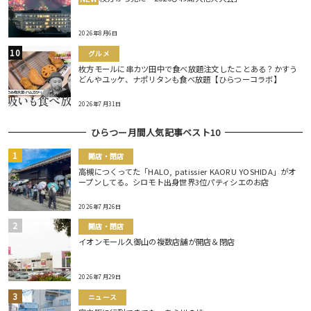
2026年8月6日
グルメ
枚方モールに串カツ田中で食べ放題注文したことある？かすう
どんやユッケ、ナポリタンも食べ放題【ひらつーコラボ】
2026年7月31日
ひらつー月間人気記事ベスト10
開店・閉店
高槻につくってた「HALO, patissier KAORU YOSHIDA」がオ
ープンしてる。シロモト出身世界3位パティシエのお店
2026年7月26日
開店・閉店
イオンモール久御山の複数店舗が開店＆閉店
2026年7月29日
ニュース