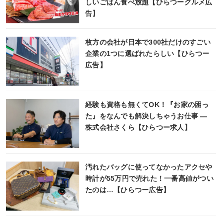
しいごはん食べ放題【ひらつーグルメ広
告】
枚方の会社が日本で300社だけのすごい
企業の1つに選ばれたらしい【ひらつー
広告】
経験も資格も無くてOK！『お家の困っ
た』をなんでも解決しちゃうお仕事 ―
株式会社さくら【ひらつー求人】
汚れたバッグに使ってなかったアクセや
時計が55万円で売れた！一番高値がつい
たのは…【ひらつー広告】