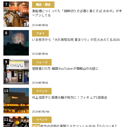
開店・閉店
東船橋につくってた「胡麻切りそば酒と肴とそば おおの」がオ
ープンしてる
2026年8月5日
フォト
いま枚方から「大久保駐屯地 夏まつり」の花火みえてる2026
2026年8月5日
ニュース
登録者170万･韓国YouTuberが御殿山のお店に
2026年8月6日
イベント
村上佳菜子と高橋大輔が枚方に！フィギュアS音楽会
2026年5月24日
イベント
枚方の近所の夏祭りスケジュール2026【ひらつーまと
NEW