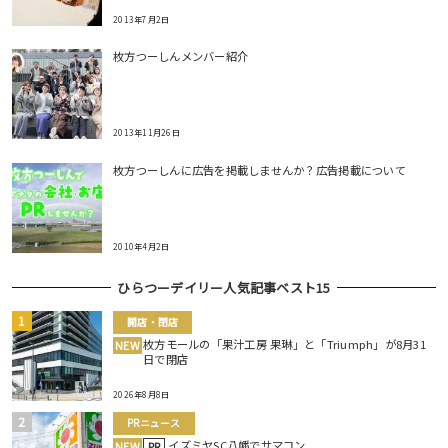
2013年7月2日
枚方つーしんメンバー紹介
2013年11月26日
枚方つーしんに広告を掲載しませんか？広告掲載について
2010年4月2日
ひらつーデイリー人気記事ベスト15
開店・閉店
枚方モールの「果汁工房 果琳」と「Triumph」が8月31
NEW
日で閉店
2026年8月8日
PRニュース
イズミヤSC八幡でサマコン
NEW
PR