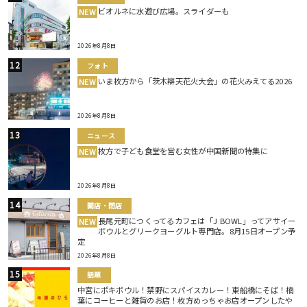
ビオルネに水遊び広場。スライダーも
NEW
2026年8月8日
フォト
いま枚方から「茨木辯天花火大会」の花火みえてる2026
NEW
2026年8月8日
ニュース
枚方で子ども食堂を営む女性が中国新聞の特集に
NEW
2026年8月8日
開店・閉店
長尾元町につくってるカフェは「J BOWL」ってアサイー
NEW
ボウルとグリークヨーグルト専門店。8月15日オープン予
定
2026年8月8日
話題
中宮にポキボウル！禁野にスパイスカレー！東船橋にそば！楠
葉にコーヒーと雑貨のお店！枚方めっちゃお店オープンしたや