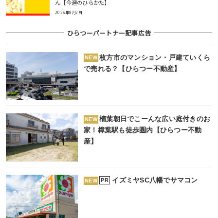
ん【今週のひらかた】
2026年8月7日
ひらつーパートナー記事広告
枚方市のマンション・戸建ていくら
NEW
で売れる？【ひらつー不動産】
楠葉朝日でこーんな広い庭付きのお
NEW
家！樟葉駅も徒歩圏内【ひらつー不動
産】
イズミヤSC八幡でサマコン
PR
NEW