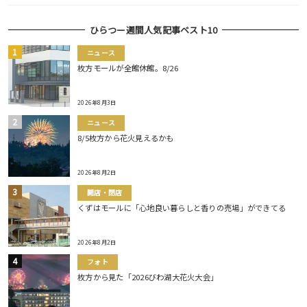
ひらつー週間人気記事ベスト10
ニュース
枚方モールが全館休館。8/26
2026年8月3日
ニュース
8/5枚方から花火見えるかも
2026年8月2日
開店・閉店
くずはモールに「心地良い暮らしと香りの売場」ができてる
2026年8月2日
フォト
枚方から見た「2026びわ湖大花火大会」