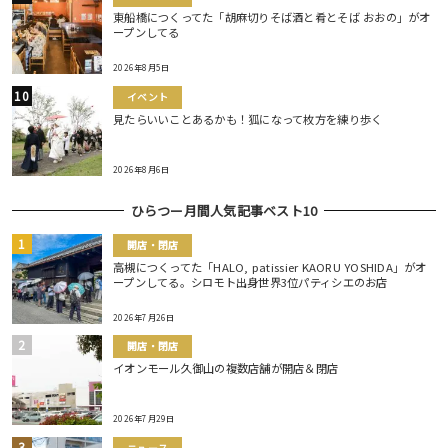
東船橋につくってた「胡麻切りそば酒と肴とそば おおの」がオ
ープンしてる
2026年8月5日
イベント
見たらいいことあるかも！狐になって枚方を練り歩く
2026年8月6日
ひらつー月間人気記事ベスト10
開店・閉店
高槻につくってた「HALO, patissier KAORU YOSHIDA」がオ
ープンしてる。シロモト出身世界3位パティシエのお店
2026年7月26日
開店・閉店
イオンモール久御山の複数店舗が開店＆閉店
2026年7月29日
ニュース