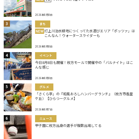
2026年8月8日
まち
打上川治水緑地につくってた水遊びエリア「ポッツァ」は
NEW
こんなん！ウォータースライダーも
2026年8月8日
イベント
今日8月8日も開催！枚方モールで開催中の「バルナイト」はこ
んな感じ
2026年8月8日
グルメ
「さくら亭」の『和風おろしハンバーグランチ』（枚方市香里
ケ丘）【ひらつーグルメ】
2026年8月7日
ニュース
甲子園に枚方出身の選手が複数出場してる