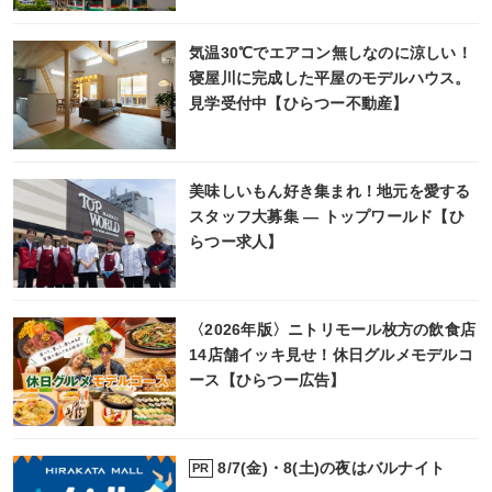
気温30℃でエアコン無しなのに涼しい！
寝屋川に完成した平屋のモデルハウス。
見学受付中【ひらつー不動産】
美味しいもん好き集まれ！地元を愛する
スタッフ大募集 ― トップワールド【ひ
らつー求人】
〈2026年版〉ニトリモール枚方の飲食店
14店舗イッキ見せ！休日グルメモデルコ
ース【ひらつー広告】
8/7(金)・8(土)の夜はバルナイト
PR