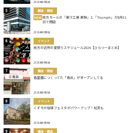
2026年8月6日
開店・閉店
枚方モールの「果汁工房 果琳」と「Triumph」が8月31
NEW
日で閉店
2026年8月8日
イベント
枚方の近所の夏祭りスケジュール2026【ひらつーまとめ】
2026年8月6日
開店・閉店
香里園につくってた「魚丼」がオープンしてる
2026年8月3日
イベント
くずモの珈琲フェスタがパワーアップ！紅茶も
2026年8月4日
開店・閉店