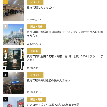
イベント
枚方市駅に人すんごい
2025年9月21日
開店・閉店
京橋の南に新駅が2028年春にできるみたい。枚方市民への影響
を考える
2026年4月11日
まとめ
枚方市内と近隣の開店・閉店一覧（日付順）2026【ひらつーま
とめ】
2026年8月3日
イベント
枚方市駅中央改札前の先が見えない
2025年9月21日
開店・閉店
宮之阪のイズミヤSC枚方が2026年春で閉館