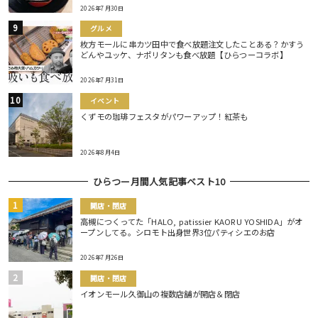
2026年7月30日
グルメ
枚方モールに串カツ田中で食べ放題注文したことある？かすう
どんやユッケ、ナポリタンも食べ放題【ひらつーコラボ】
2026年7月31日
イベント
くずモの珈琲フェスタがパワーアップ！紅茶も
2026年8月4日
ひらつー月間人気記事ベスト10
開店・閉店
高槻につくってた「HALO, patissier KAORU YOSHIDA」がオ
ープンしてる。シロモト出身世界3位パティシエのお店
2026年7月26日
開店・閉店
イオンモール久御山の複数店舗が開店＆閉店