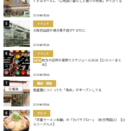
くずはモールに「心地良い暮らしと香りの売場」ができてる
2026年8月2日
イベント
大阪初出店の焼き菓子店がT-SITEに
2026年8月1日
イベント
枚方の近所の夏祭りスケジュール2026【ひらつーまと
NEW
め】
2026年8月6日
開店・閉店
香里園につくってた「魚丼」がオープンしてる
2026年8月3日
グルメ
「河童ラーメン本舗」の『カパサブロー』（枚方市田口）【ひ
らつーグルメ】