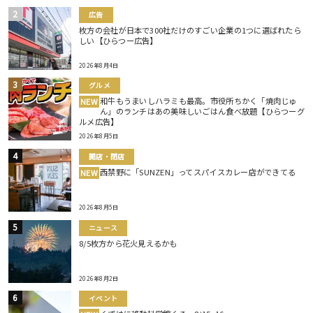
広告
枚方の会社が日本で300社だけのすごい企業の1つに選ばれたら
しい【ひらつー広告】
2026年8月4日
グルメ
和牛もうまいしハラミも最高。市役所ちかく「焼肉じゅ
NEW
ん」のランチはあの美味しいごはん食べ放題【ひらつーグ
ルメ広告】
2026年8月5日
開店・閉店
西禁野に「SUNZEN」ってスパイスカレー店ができてる
NEW
2026年8月5日
ニュース
8/5枚方から花火見えるかも
2026年8月2日
イベント