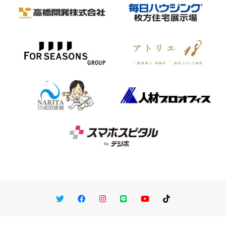
Twitter
Facebook
Instagram
LINE
You Tube
TikTok