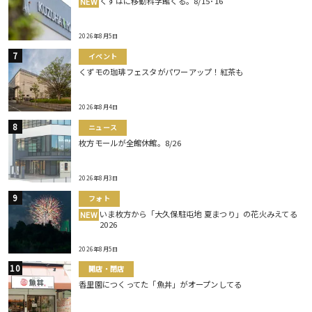
くずはに移動科学館くる。8/15･16
NEW
2026年8月5日
イベント
くずモの珈琲フェスタがパワーアップ！紅茶も
2026年8月4日
ニュース
枚方モールが全館休館。8/26
2026年8月3日
フォト
いま枚方から「大久保駐屯地 夏まつり」の花火みえてる
NEW
2026
2026年8月5日
開店・閉店
香里園につくってた「魚丼」がオープンしてる