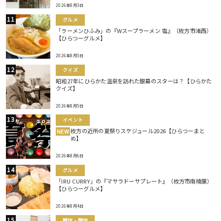
2026年8月3日
グルメ
「ラーメンひふみ」の『Wスープラーメン 塩』（枚方市渚西）
【ひらつーグルメ】
2026年8月5日
クイズ
昭和27年にひらかた温泉を訪れた銀幕のスターは？【ひらかた
クイズ】
2026年8月5日
イベント
枚方の近所の夏祭りスケジュール2026【ひらつーまと
NEW
め】
2026年8月6日
グルメ
「IRU CURRY」の『マサラドーサプレート』（枚方市南楠葉）
【ひらつーグルメ】
2026年8月4日
開店・閉店