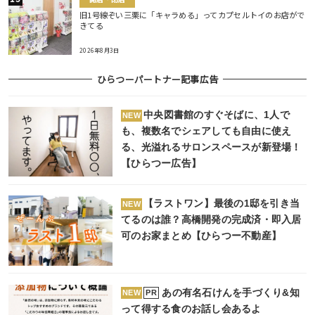
旧1号線ぞい三栗に「キャラめる」ってカプセルトイのお店がで
きてる
2026年8月3日
ひらつーパートナー記事広告
中央図書館のすぐそばに、1人で
NEW
も、複数名でシェアしても自由に使え
る、光溢れるサロンスペースが新登場！
【ひらつー広告】
【ラストワン】最後の1邸を引き当
NEW
てるのは誰？高橋開発の完成済・即入居
可のお家まとめ【ひらつー不動産】
あの有名石けんを手づくり&知
PR
NEW
って得する食のお話し会あるよ