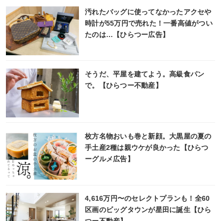
汚れたバッグに使ってなかったアクセや
時計が55万円で売れた！一番高値がつい
たのは…【ひらつー広告】
そうだ、平屋を建てよう。高級食パン
で。【ひらつー不動産】
枚方名物おいも巻と新顔。大黒屋の夏の
手土産2種は親ウケが良かった【ひらつ
ーグルメ広告】
4,616万円〜のセレクトプランも！全60
区画のビッグタウンが星田に誕生【ひら