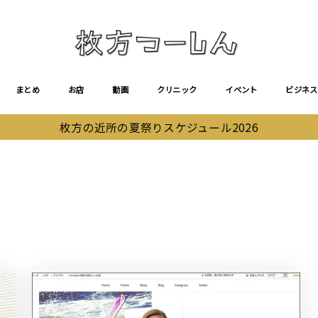
まとめ
お店
動画
クリニック
イベント
ビジネス
枚方の近所の夏祭りスケジュール2026