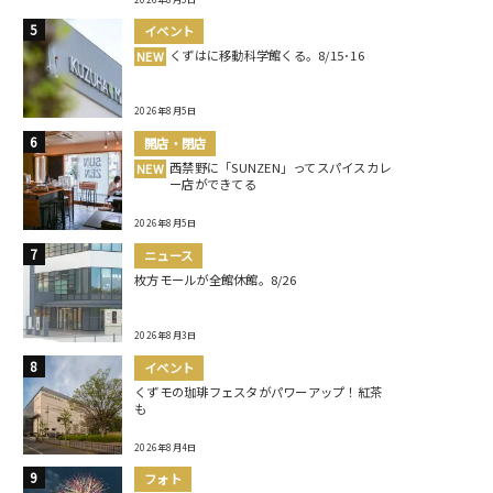
イベント
くずはに移動科学館くる。8/15･16
NEW
2026年8月5日
開店・閉店
西禁野に「SUNZEN」ってスパイスカレ
NEW
ー店ができてる
2026年8月5日
ニュース
枚方モールが全館休館。8/26
2026年8月3日
イベント
くずモの珈琲フェスタがパワーアップ！紅茶
も
2026年8月4日
フォト