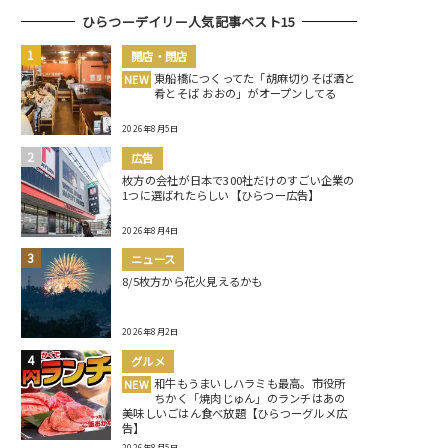
ひらつーデイリー人気記事ベスト15
開店・閉店
東船橋につくってた「胡麻切りそば酒と
NEW
肴とそば おおの」がオープンしてる
2026年8月5日
広告
枚方の会社が日本で300社だけのすごい企業の
1つに選ばれたらしい【ひらつー広告】
2026年8月4日
ニュース
8/5枚方から花火見えるかも
2026年8月2日
グルメ
和牛もうまいしハラミも最高。市役所
NEW
ちかく「焼肉じゅん」のランチはあの
美味しいごはん食べ放題【ひらつーグルメ広
告】
2026年8月5日