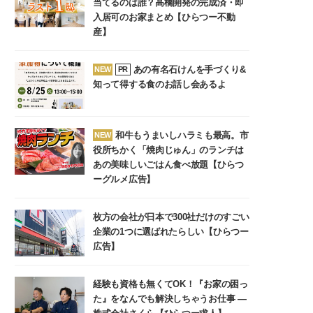
当てるのは誰？高橋開発の完成済・即
入居可のお家まとめ【ひらつー不動
産】
あの有名石けんを手づくり&
NEW
PR
知って得する食のお話し会あるよ
和牛もうまいしハラミも最高。市
NEW
役所ちかく「焼肉じゅん」のランチは
あの美味しいごはん食べ放題【ひらつ
ーグルメ広告】
枚方の会社が日本で300社だけのすごい
企業の1つに選ばれたらしい【ひらつー
広告】
経験も資格も無くてOK！『お家の困っ
た』をなんでも解決しちゃうお仕事 ―