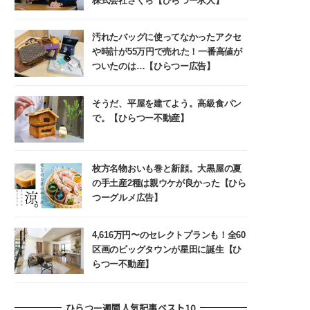
株式会社さくら【ひらつー求人】
汚れたバッグに使ってなかったアクセ
や時計が55万円で売れた！一番高値が
ついたのは…【ひらつー広告】
そうだ、平屋を建てよう。高級食パン
で。【ひらつー不動産】
枚方名物おいも巻と新顔。大黒屋の夏
の手土産2種は親ウケが良かった【ひら
つーグルメ広告】
4,616万円〜のセレクトプランも！全60
区画のビッグタウンが星田に誕生【ひ
らつー不動産】
ひらつー週間人気記事ベスト10