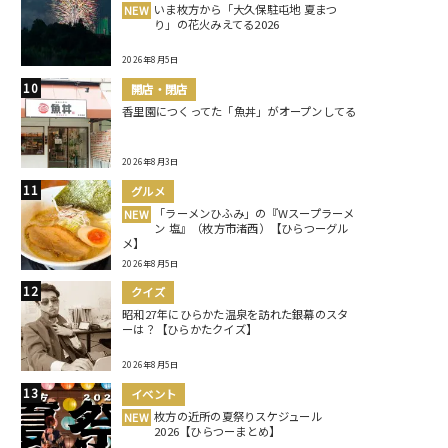
いま枚方から「大久保駐屯地 夏まつ
NEW
り」の花火みえてる2026
2026年8月5日
開店・閉店
香里園につくってた「魚丼」がオープンしてる
2026年8月3日
グルメ
「ラーメンひふみ」の『Wスープラーメ
NEW
ン 塩』（枚方市渚西）【ひらつーグル
メ】
2026年8月5日
クイズ
昭和27年にひらかた温泉を訪れた銀幕のスタ
ーは？【ひらかたクイズ】
2026年8月5日
イベント
枚方の近所の夏祭りスケジュール
NEW
2026【ひらつーまとめ】