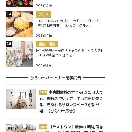
2026年8月6日
グルメ
「IRU CURRY」の『マサラドーサプレート』
（枚方市南楠葉）【ひらつーグルメ】
2026年8月4日
開店・閉店
旧1号線ぞい三栗に「キャラめる」ってカプセ
ルトイのお店ができてる
2026年8月3日
ひらつーパートナー記事広告
中央図書館のすぐそばに、1人で
NEW
も、複数名でシェアしても自由に使え
る、光溢れるサロンスペースが新登
場！【ひらつー広告】
【ラストワン】最後の1邸を引き
NEW