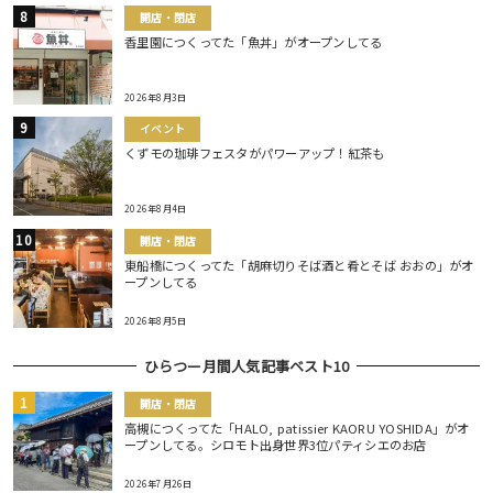
開店・閉店
香里園につくってた「魚丼」がオープンしてる
2026年8月3日
イベント
くずモの珈琲フェスタがパワーアップ！紅茶も
2026年8月4日
開店・閉店
東船橋につくってた「胡麻切りそば酒と肴とそば おおの」がオ
ープンしてる
2026年8月5日
ひらつー月間人気記事ベスト10
開店・閉店
高槻につくってた「HALO, patissier KAORU YOSHIDA」がオ
ープンしてる。シロモト出身世界3位パティシエのお店
2026年7月26日