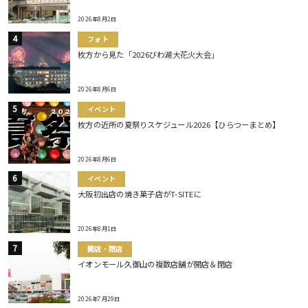
2026年8月2日
フォト
枚方から見た「2026びわ湖大花火大会」
2026年8月6日
イベント
枚方の近所の夏祭りスケジュール2026【ひらつーまとめ】
2026年8月6日
イベント
大阪初出店の焼き菓子店がT-SITEに
2026年8月1日
開店・閉店
イオンモール久御山の複数店舗が開店＆閉店
2026年7月29日