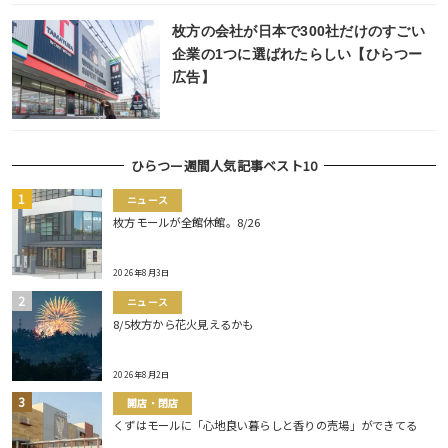
枚方の会社が日本で300社だけのすごい
企業の1つに選ばれたらしい【ひらつー
広告】
ひらつー週間人気記事ベスト10
ニュース
枚方モールが全館休館。8/26
2026年8月3日
ニュース
8/5枚方から花火見えるかも
2026年8月2日
開店・閉店
くずはモールに「心地良い暮らしと香りの売場」ができてる