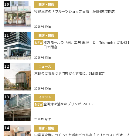
開店・閉店
牧野本町の「フルーツショップ日高」が8月末で閉店
2026年8月6日
開店・閉店
枚方モールの「果汁工房 果琳」と「Triumph」が8月31
NEW
日で閉店
2026年8月8日
ニュース
京都のはちみつ専門店がくずモに。3日間限定
2026年8月6日
イベント
全国津々浦々のプリンがT-SITEに
NEW
2026年8月7日
開店・閉店
中宮東之町につくってたポキボウル店「アリハウス」がオープ