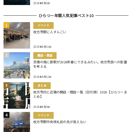
2026年8月2日
ひらつー年間人気記事ベスト10
イベント
枚方市駅に人すんごい
2025年9月21日
開店・閉店
京橋の南に新駅が2028年春にできるみたい。枚方市民への影響
を考える
2026年4月11日
まとめ
枚方市内と近隣の開店・閉店一覧（日付順）2026【ひらつーま
とめ】
2026年8月3日
イベント
枚方市駅中央改札前の先が見えない