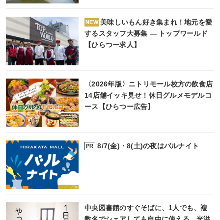
美味しいもん好き集まれ！地元を愛
NEW
するスタッフ大募集 ― トップワールド
【ひらつー求人】
〈2026年版〉ニトリモール枚方の飲食店
14店舗イッキ見せ！休日グルメモデルコ
ース【ひらつー広告】
8/7(金)・8(土)の夜はバルナイト
PR
中央図書館のすぐそばに、1人でも、複
数名でシェアしても自由に使える、光溢