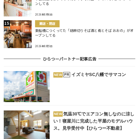
ンしてる
2026年8月6日
開店・閉店
東船橋につくってた「胡麻切りそば酒と肴とそば おおの」がオ
ープンしてる
2026年8月5日
ひらつーパートナー記事広告
イズミヤSC八幡でサマコン
PR
NEW
気温30℃でエアコン無しなのに涼し
NEW
い！寝屋川に完成した平屋のモデルハウ
ス。見学受付中【ひらつー不動産】