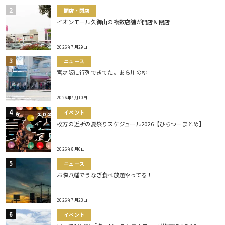
開店・閉店
イオンモール久御山の複数店舗が開店＆閉店
2026年7月29日
ニュース
宮之阪に行列できてた。あら川の桃
2026年7月10日
イベント
枚方の近所の夏祭りスケジュール2026【ひらつーまとめ】
2026年8月6日
ニュース
お隣八幡でうなぎ食べ放題やってる！
2026年7月23日
イベント