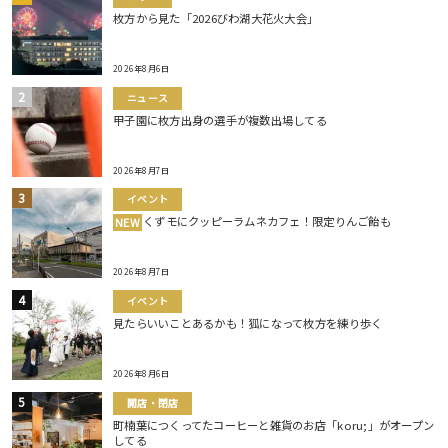
枚方から見た「2026びわ湖大花火大会」
2026年8月6日
ニュース
甲子園に枚方出身の選手が複数出場してる
2026年8月7日
イベント
くずモにクッピーラムネカフェ！限定りんご飴も
NEW
2026年8月7日
イベント
見たらいいことあるかも！狐になって枚方を練り歩く
2026年8月6日
開店・閉店
町楠葉につくってたコーヒーと雑貨のお店「koru;」がオープン
してる