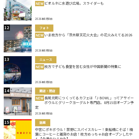
ビオルネに水遊び広場。スライダーも
NEW
2026年8月8日
フォト
いま枚方から「茨木辯天花火大会」の花火みえてる2026
NEW
2026年8月8日
ニュース
枚方で子ども食堂を営む女性が中国新聞の特集に
NEW
2026年8月8日
開店・閉店
長尾元町につくってるカフェは「J BOWL」ってアサイー
NEW
ボウルとグリークヨーグルト専門店。8月15日オープン予
定
2026年8月8日
話題
中宮にポキボウル！禁野にスパイスカレー！東船橋にそば！楠
葉にコーヒーと雑貨のお店！枚方めっちゃお店オープンしたや
ん【今週のひらかた】