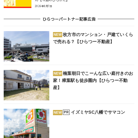
2026年8月7日
ひらつーパートナー記事広告
枚方市のマンション・戸建ていくら
NEW
で売れる？【ひらつー不動産】
楠葉朝日でこーんな広い庭付きのお
NEW
家！樟葉駅も徒歩圏内【ひらつー不動
産】
イズミヤSC八幡でサマコン
PR
NEW