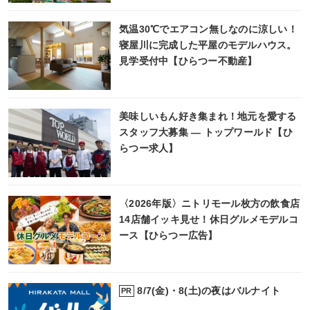
気温30℃でエアコン無しなのに涼しい！
寝屋川に完成した平屋のモデルハウス。
見学受付中【ひらつー不動産】
美味しいもん好き集まれ！地元を愛する
スタッフ大募集 ― トップワールド【ひ
らつー求人】
〈2026年版〉ニトリモール枚方の飲食店
14店舗イッキ見せ！休日グルメモデルコ
ース【ひらつー広告】
8/7(金)・8(土)の夜はバルナイト
PR