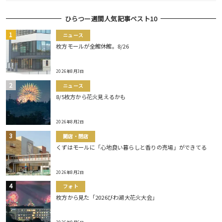
ひらつー週間人気記事ベスト10
ニュース
枚方モールが全館休館。8/26
2026年8月3日
ニュース
8/5枚方から花火見えるかも
2026年8月2日
開店・閉店
くずはモールに「心地良い暮らしと香りの売場」ができてる
2026年8月2日
フォト
枚方から見た「2026びわ湖大花火大会」