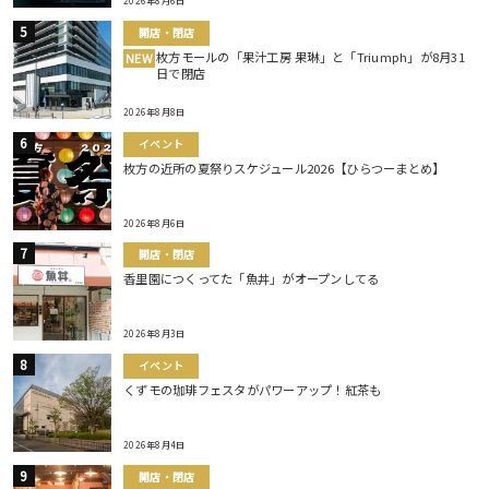
2026年8月6日
開店・閉店
枚方モールの「果汁工房 果琳」と「Triumph」が8月31
NEW
日で閉店
2026年8月8日
イベント
枚方の近所の夏祭りスケジュール2026【ひらつーまとめ】
2026年8月6日
開店・閉店
香里園につくってた「魚丼」がオープンしてる
2026年8月3日
イベント
くずモの珈琲フェスタがパワーアップ！紅茶も
2026年8月4日
開店・閉店