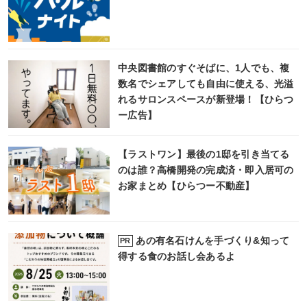
中央図書館のすぐそばに、1人でも、複
数名でシェアしても自由に使える、光溢
れるサロンスペースが新登場！【ひらつ
ー広告】
【ラストワン】最後の1邸を引き当てる
のは誰？高橋開発の完成済・即入居可の
お家まとめ【ひらつー不動産】
あの有名石けんを手づくり&知って
PR
得する食のお話し会あるよ