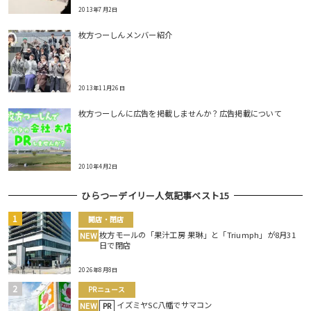
2013年7月2日
枚方つーしんメンバー紹介
2013年11月26日
枚方つーしんに広告を掲載しませんか？広告掲載について
2010年4月2日
ひらつーデイリー人気記事ベスト15
開店・閉店
枚方モールの「果汁工房 果琳」と「Triumph」が8月31
NEW
日で閉店
2026年8月8日
PRニュース
イズミヤSC八幡でサマコン
NEW
PR