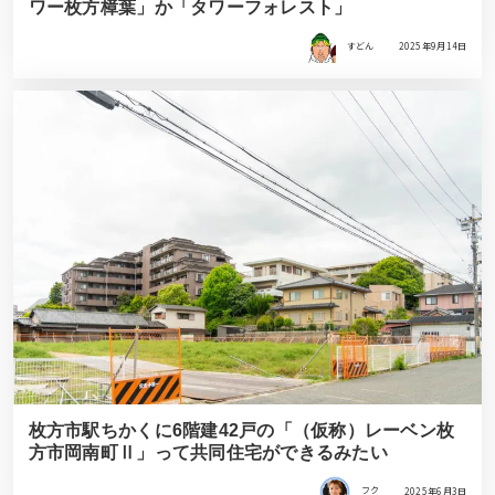
ワー枚方樟葉」か「タワーフォレスト」
すどん
2025年9月14日
枚方市駅ちかくに6階建42戸の「（仮称）レーベン枚
方市岡南町Ⅱ」って共同住宅ができるみたい
フク
2025年6月3日