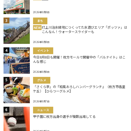
2026年8月8日
まち
打上川治水緑地につくってた水遊びエリア「ポッツァ」は
NEW
こんなん！ウォータースライダーも
2026年8月8日
イベント
今日8月8日も開催！枚方モールで開催中の「バルナイト」はこ
んな感じ
2026年8月8日
グルメ
「さくら亭」の『和風おろしハンバーグランチ』（枚方市香里
ケ丘）【ひらつーグルメ】
2026年8月7日
ニュース
甲子園に枚方出身の選手が複数出場してる