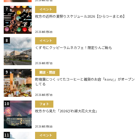
2026年8月7日
イベント
枚方の近所の夏祭りスケジュール2026【ひらつーまとめ】
2026年8月6日
イベント
くずモにクッピーラムネカフェ！限定りんご飴も
2026年8月7日
開店・閉店
町楠葉につくってたコーヒーと雑貨のお店「koru;」がオープン
してる
2026年8月7日
フォト
枚方から見た「2026びわ湖大花火大会」
2026年8月6日
イベント