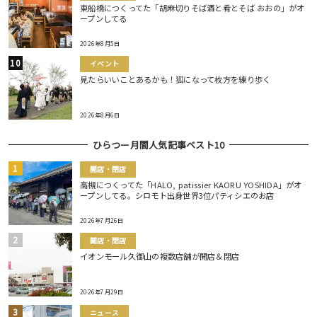
東船橋につくってた「胡麻切りそば酒と肴とそば おおの」がオ
ープンしてる
2026年8月5日
イベント
見たらいいことあるかも！狐になって枚方を練り歩く
2026年8月6日
ひらつー月間人気記事ベスト10
開店・閉店
高槻につくってた「HALO, patissier KAORU YOSHIDA」がオ
ープンしてる。シロモト出身世界3位パティシエのお店
2026年7月26日
開店・閉店
イオンモール久御山の複数店舗が開店＆閉店
2026年7月29日
ニュース