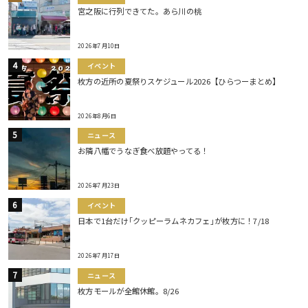
宮之阪に行列できてた。あら川の桃
2026年7月10日
イベント
枚方の近所の夏祭りスケジュール2026【ひらつーまとめ】
2026年8月6日
ニュース
お隣八幡でうなぎ食べ放題やってる！
2026年7月23日
イベント
日本で1台だけ｢クッピーラムネカフェ｣が枚方に！7/18
2026年7月17日
ニュース
枚方モールが全館休館。8/26