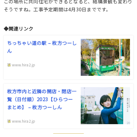
この場所に共同住宅ができるとなると、結構景観も変わり
そうですね。工事予定期間は4月30日までです。
◆関連リンク
ちっちゃい道の駅 – 枚方つーし
ん
www.hira2.jp
枚方市内と近隣の開店・閉店一
覧（日付順）2023【ひらつー
まとめ】 – 枚方つーしん
www.hira2.jp