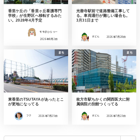
香里ケ丘の「香里ヶ丘看護専門
光善寺駅前で道路整備工事して
学校」が生野区へ移転するみた
る。車両通行が難しい場合も。
い。2028年4月予定
3月31日まで
モモ＠ひらつー
すどん
2026年7月28日
2026年8月2日
まち
まち
東香里のTSUTAYAがあったとこ
枚方市駅ちかくの関西医大に附
が更地になってる
属病院の別館つくってる
フク
2026年7月25日
すどん
2026年7月23日
検