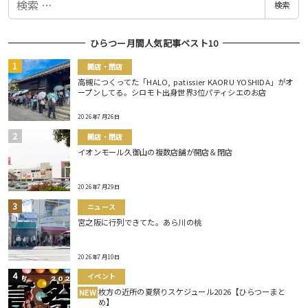
検索
索
ひらつー月間人気記事ベスト10
開店・閉店
高槻につくってた「HALO, patissier KAORU YOSHIDA」がオ
ープンしてる。シロモト出身世界3位パティシエのお店
2026年7月26日
開店・閉店
イオンモール久御山の複数店舗が開店＆閉店
2026年7月29日
ニュース
宮之阪に行列できてた。あら川の桃
2026年7月10日
イベント
枚方の近所の夏祭りスケジュール2026【ひらつーまと
NEW
め】