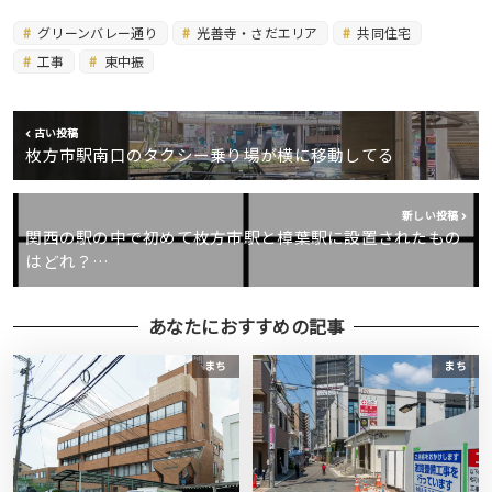
グリーンバレー通り
光善寺・さだエリア
共同住宅
工事
東中振
古い投稿
枚方市駅南口のタクシー乗り場が横に移動してる
新しい投稿
関西の駅の中で初めて枚方市駅と樟葉駅に設置されたもの
はどれ？…
あなたにおすすめの記事
まち
まち