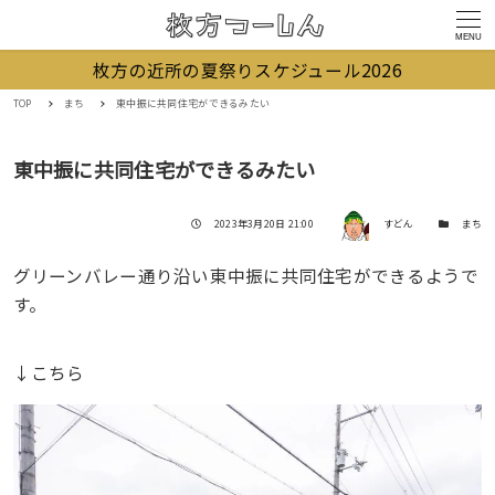
MENU
枚方の近所の夏祭りスケジュール2026
TOP
まち
東中振に共同住宅ができるみたい
東中振に共同住宅ができるみたい
著者
投稿日
カテゴリー
2023年3月20日 21:00
すどん
まち
グリーンバレー通り沿い東中振に共同住宅ができるようで
す。
↓こちら