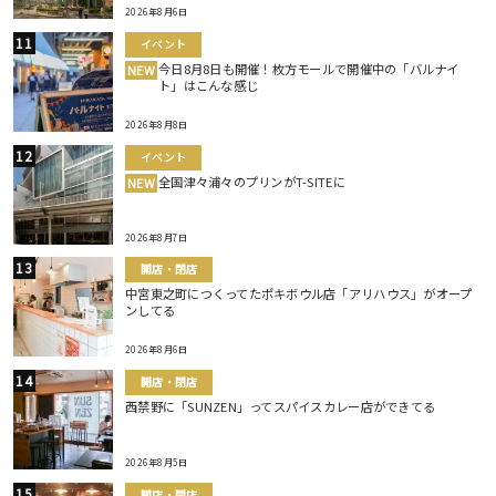
2026年8月6日
イベント
今日8月8日も開催！枚方モールで開催中の「バルナイ
NEW
ト」はこんな感じ
2026年8月8日
イベント
全国津々浦々のプリンがT-SITEに
NEW
2026年8月7日
開店・閉店
中宮東之町につくってたポキボウル店「アリハウス」がオープ
ンしてる
2026年8月6日
開店・閉店
西禁野に「SUNZEN」ってスパイスカレー店ができてる
2026年8月5日
開店・閉店