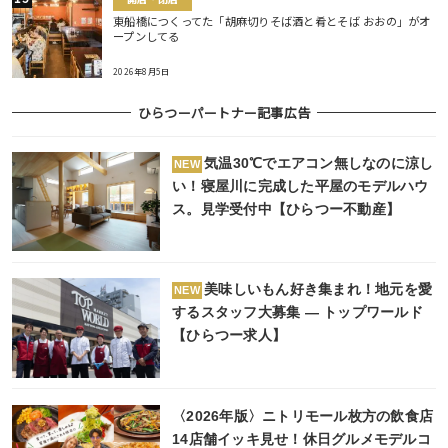
東船橋につくってた「胡麻切りそば酒と肴とそば おおの」がオ
ープンしてる
2026年8月5日
ひらつーパートナー記事広告
気温30℃でエアコン無しなのに涼し
NEW
い！寝屋川に完成した平屋のモデルハウ
ス。見学受付中【ひらつー不動産】
美味しいもん好き集まれ！地元を愛
NEW
するスタッフ大募集 ― トップワールド
【ひらつー求人】
〈2026年版〉ニトリモール枚方の飲食店
14店舗イッキ見せ！休日グルメモデルコ