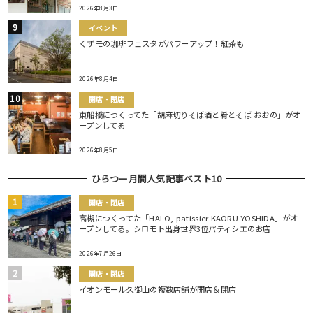
2026年8月3日
イベント
くずモの珈琲フェスタがパワーアップ！紅茶も
2026年8月4日
開店・閉店
東船橋につくってた「胡麻切りそば酒と肴とそば おおの」がオ
ープンしてる
2026年8月5日
ひらつー月間人気記事ベスト10
開店・閉店
高槻につくってた「HALO, patissier KAORU YOSHIDA」がオ
ープンしてる。シロモト出身世界3位パティシエのお店
2026年7月26日
開店・閉店
イオンモール久御山の複数店舗が開店＆閉店