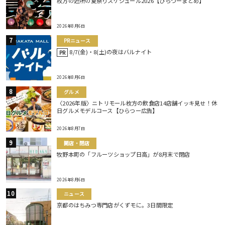
枚方の近所の夏祭りスケジュール2026【ひらつーまとめ】
2026年8月6日
PRニュース
8/7(金)・8(土)の夜はバルナイト
PR
2026年8月6日
グルメ
〈2026年版〉ニトリモール枚方の飲食店14店舗イッキ見せ！休
日グルメモデルコース【ひらつー広告】
2026年8月7日
開店・閉店
牧野本町の「フルーツショップ日高」が8月末で閉店
2026年8月6日
ニュース
京都のはちみつ専門店がくずモに。3日間限定