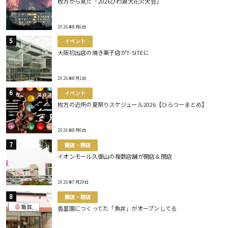
枚方から見た「2026びわ湖大花火大会」
2026年8月6日
イベント
大阪初出店の焼き菓子店がT-SITEに
2026年8月1日
イベント
枚方の近所の夏祭りスケジュール2026【ひらつーまとめ】
2026年8月6日
開店・閉店
イオンモール久御山の複数店舗が開店＆閉店
2026年7月29日
開店・閉店
香里園につくってた「魚丼」がオープンしてる