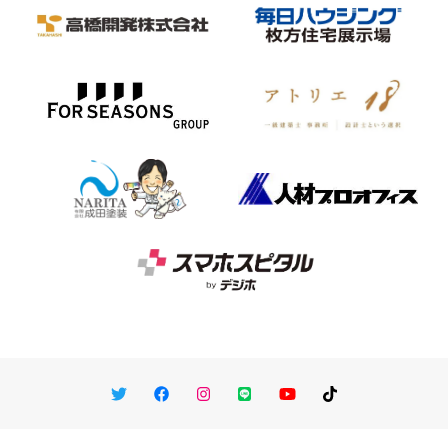
Twitter
Facebook
Instagram
LINE
You Tube
TikTok