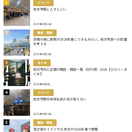
イベント
枚方市駅に人すんごい
2025年9月21日
開店・閉店
京橋の南に新駅が2028年春にできるみたい。枚方市民への影響
を考える
2026年4月11日
まとめ
枚方市内と近隣の開店・閉店一覧（日付順）2026【ひらつーま
とめ】
2026年8月3日
イベント
枚方市駅中央改札前の先が見えない
2025年9月21日
開店・閉店
宮之阪のイズミヤSC枚方が2026年春で閉館