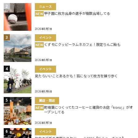
ニュース
甲子園に枚方出身の選手が複数出場してる
NEW
2026年8月7日
イベント
くずモにクッピーラムネカフェ！限定りんご飴も
NEW
2026年8月7日
イベント
見たらいいことあるかも！狐になって枚方を練り歩く
2026年8月6日
開店・閉店
町楠葉につくってたコーヒーと雑貨のお店「koru;」がオ
NEW
ープンしてる
2026年8月7日
イベント