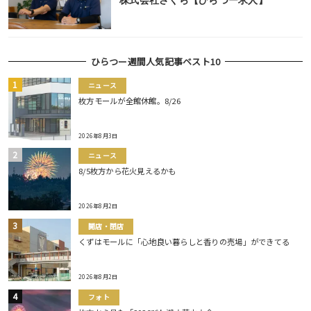
株式会社さくら【ひらつー求人】
ひらつー週間人気記事ベスト10
ニュース
枚方モールが全館休館。8/26
2026年8月3日
ニュース
8/5枚方から花火見えるかも
2026年8月2日
開店・閉店
くずはモールに「心地良い暮らしと香りの売場」ができてる
2026年8月2日
フォト