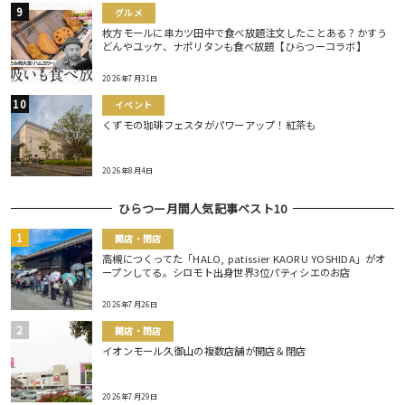
グルメ
枚方モールに串カツ田中で食べ放題注文したことある？かすう
どんやユッケ、ナポリタンも食べ放題【ひらつーコラボ】
2026年7月31日
イベント
くずモの珈琲フェスタがパワーアップ！紅茶も
2026年8月4日
ひらつー月間人気記事ベスト10
開店・閉店
高槻につくってた「HALO, patissier KAORU YOSHIDA」がオ
ープンしてる。シロモト出身世界3位パティシエのお店
2026年7月26日
開店・閉店
イオンモール久御山の複数店舗が開店＆閉店
2026年7月29日