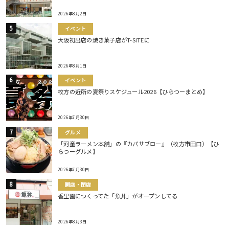
2026年8月2日
イベント
大阪初出店の焼き菓子店がT-SITEに
2026年8月1日
イベント
枚方の近所の夏祭りスケジュール2026【ひらつーまとめ】
2026年7月30日
グルメ
「河童ラーメン本舗」の『カパサブロー』（枚方市田口）【ひ
らつーグルメ】
2026年7月30日
開店・閉店
香里園につくってた「魚丼」がオープンしてる
2026年8月3日