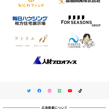
Twitter
Facebook
Instagram
LINE
You Tube
TikTok
広告掲載について