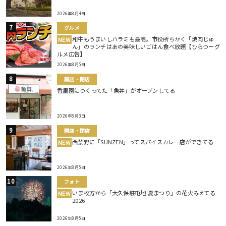
2026年8月4日
グルメ
和牛もうまいしハラミも最高。市役所ちかく「焼肉じゅ
NEW
ん」のランチはあの美味しいごはん食べ放題【ひらつーグ
ルメ広告】
2026年8月5日
開店・閉店
香里園につくってた「魚丼」がオープンしてる
2026年8月3日
開店・閉店
西禁野に「SUNZEN」ってスパイスカレー店ができてる
NEW
2026年8月5日
フォト
いま枚方から「大久保駐屯地 夏まつり」の花火みえてる
NEW
2026
2026年8月5日