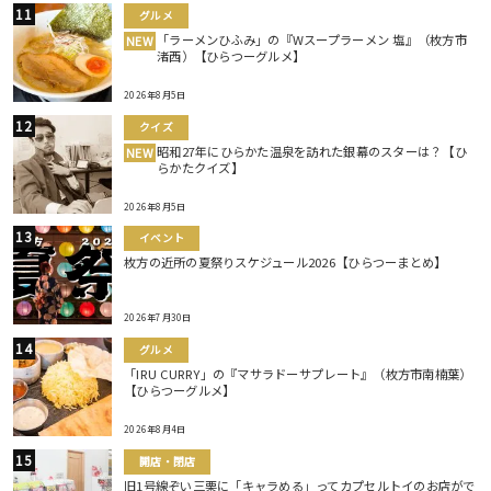
グルメ
「ラーメンひふみ」の『Wスープラーメン 塩』（枚方市
NEW
渚西）【ひらつーグルメ】
2026年8月5日
クイズ
昭和27年にひらかた温泉を訪れた銀幕のスターは？【ひ
NEW
らかたクイズ】
2026年8月5日
イベント
枚方の近所の夏祭りスケジュール2026【ひらつーまとめ】
2026年7月30日
グルメ
「IRU CURRY」の『マサラドーサプレート』（枚方市南楠葉）
【ひらつーグルメ】
2026年8月4日
開店・閉店
旧1号線ぞい三栗に「キャラめる」ってカプセルトイのお店がで