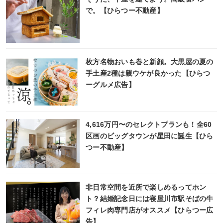
で。【ひらつー不動産】
枚方名物おいも巻と新顔。大黒屋の夏の
手土産2種は親ウケが良かった【ひらつ
ーグルメ広告】
4,616万円〜のセレクトプランも！全60
区画のビッグタウンが星田に誕生【ひら
つー不動産】
非日常空間を近所で楽しめるってホン
ト？結婚記念日には寝屋川市駅そばの牛
フィレ肉専門店がオススメ【ひらつー広
告】