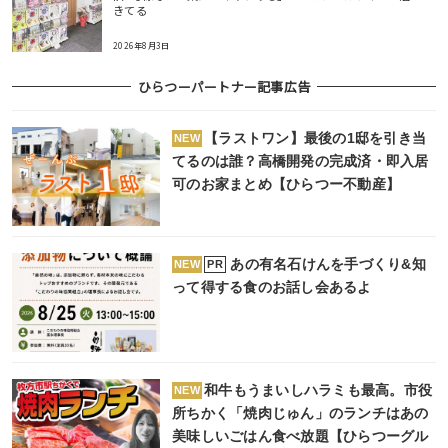
きてる
2026年8月3日
ひらつーパートナー記事広告
【ラストワン】最後の1邸を引き当
NEW
てるのは誰？高橋開発の完成済・即入居
可のお家まとめ【ひらつー不動産】
あの有名石けんを手づくり&知
PR
NEW
って得する食のお話し会あるよ
和牛もうまいしハラミも最高。市役
NEW
所ちかく「焼肉じゅん」のランチはあの
美味しいごはん食べ放題【ひらつーグル