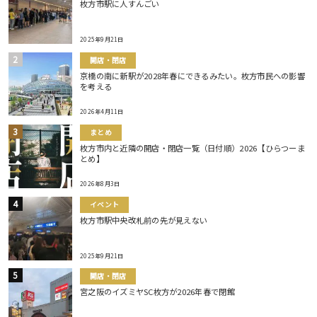
枚方市駅に人すんごい
2025年9月21日
開店・閉店
京橋の南に新駅が2028年春にできるみたい。枚方市民への影響
を考える
2026年4月11日
まとめ
枚方市内と近隣の開店・閉店一覧（日付順）2026【ひらつーま
とめ】
2026年8月3日
イベント
枚方市駅中央改札前の先が見えない
2025年9月21日
開店・閉店
宮之阪のイズミヤSC枚方が2026年春で閉館