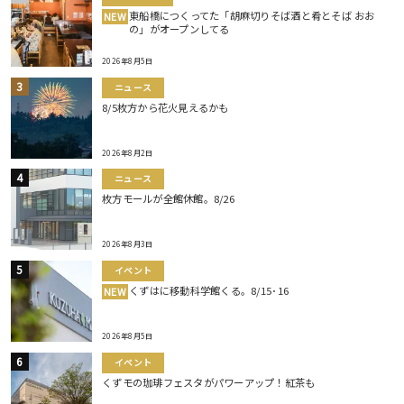
東船橋につくってた「胡麻切りそば酒と肴とそば おお
NEW
の」がオープンしてる
2026年8月5日
ニュース
8/5枚方から花火見えるかも
2026年8月2日
ニュース
枚方モールが全館休館。8/26
2026年8月3日
イベント
くずはに移動科学館くる。8/15･16
NEW
2026年8月5日
イベント
くずモの珈琲フェスタがパワーアップ！紅茶も