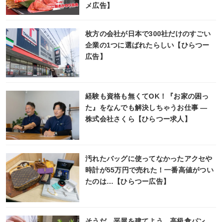
メ広告】
枚方の会社が日本で300社だけのすごい
企業の1つに選ばれたらしい【ひらつー
広告】
経験も資格も無くてOK！『お家の困っ
た』をなんでも解決しちゃうお仕事 ―
株式会社さくら【ひらつー求人】
汚れたバッグに使ってなかったアクセや
時計が55万円で売れた！一番高値がつい
たのは…【ひらつー広告】
そうだ、平屋を建てよう。高級食パン