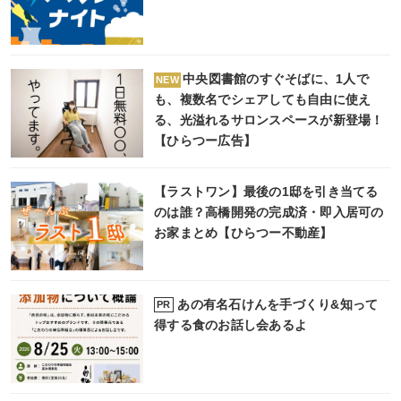
中央図書館のすぐそばに、1人で
NEW
も、複数名でシェアしても自由に使え
る、光溢れるサロンスペースが新登場！
【ひらつー広告】
【ラストワン】最後の1邸を引き当てる
のは誰？高橋開発の完成済・即入居可の
お家まとめ【ひらつー不動産】
あの有名石けんを手づくり&知って
PR
得する食のお話し会あるよ