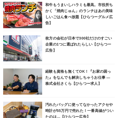
和牛もうまいしハラミも最高。市役所ち
かく「焼肉じゅん」のランチはあの美味
しいごはん食べ放題【ひらつーグルメ広
告】
枚方の会社が日本で300社だけのすごい
企業の1つに選ばれたらしい【ひらつー
広告】
経験も資格も無くてOK！『お家の困っ
た』をなんでも解決しちゃうお仕事 ―
株式会社さくら【ひらつー求人】
汚れたバッグに使ってなかったアクセや
時計が55万円で売れた！一番高値がつい
たのは…【ひらつー広告】