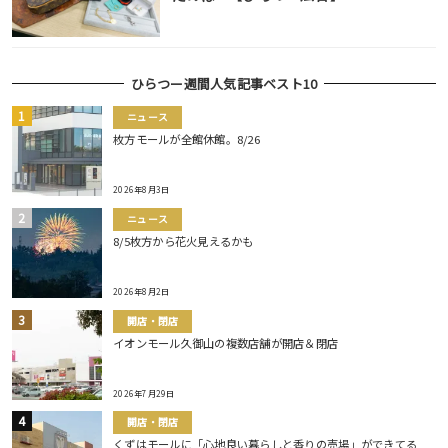
ひらつー週間人気記事ベスト10
ニュース
枚方モールが全館休館。8/26
2026年8月3日
ニュース
8/5枚方から花火見えるかも
2026年8月2日
開店・閉店
イオンモール久御山の複数店舗が開店＆閉店
2026年7月29日
開店・閉店
くずはモールに「心地良い暮らしと香りの売場」ができてる