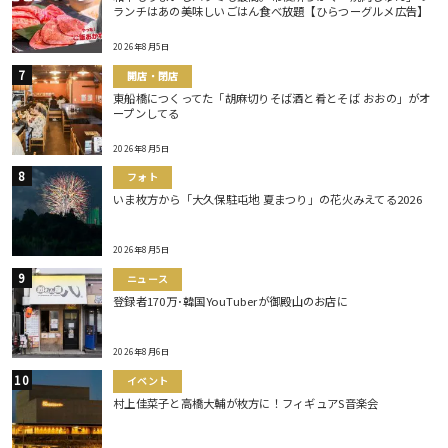
ランチはあの美味しいごはん食べ放題【ひらつーグルメ広告】
2026年8月5日
開店・閉店
東船橋につくってた「胡麻切りそば酒と肴とそば おおの」がオ
ープンしてる
2026年8月5日
フォト
いま枚方から「大久保駐屯地 夏まつり」の花火みえてる2026
2026年8月5日
ニュース
登録者170万･韓国YouTuberが御殿山のお店に
2026年8月6日
イベント
村上佳菜子と高橋大輔が枚方に！フィギュアS音楽会