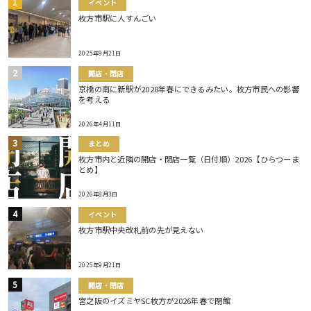
イベント
枚方市駅に人すんごい
2025年9月21日
開店・閉店
京橋の南に新駅が2028年春にできるみたい。枚方市民への影響
を考える
2026年4月11日
まとめ
枚方市内と近隣の開店・閉店一覧（日付順）2026【ひらつーま
とめ】
2026年8月3日
イベント
枚方市駅中央改札前の先が見えない
2025年9月21日
開店・閉店
宮之阪のイズミヤSC枚方が2026年春で閉館