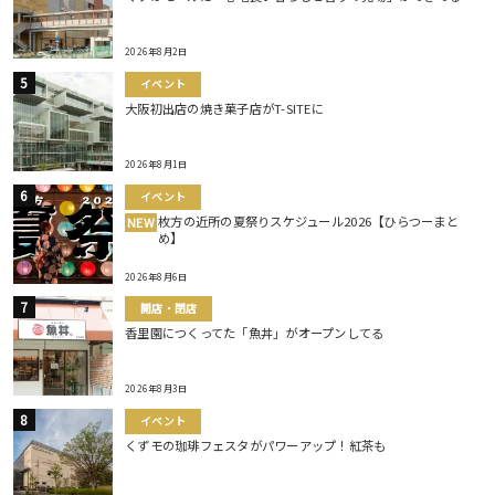
2026年8月2日
イベント
大阪初出店の焼き菓子店がT-SITEに
2026年8月1日
イベント
枚方の近所の夏祭りスケジュール2026【ひらつーまと
NEW
め】
2026年8月6日
開店・閉店
香里園につくってた「魚丼」がオープンしてる
2026年8月3日
イベント
くずモの珈琲フェスタがパワーアップ！紅茶も