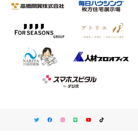
Twitter
Facebook
Instagram
LINE
You Tube
TikTok