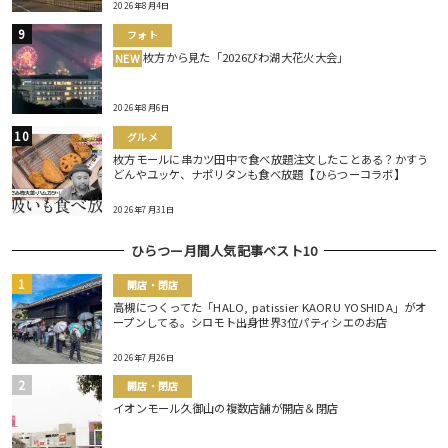
2026年8月4日
フォト
枚方から見た「2026びわ湖大花火大会」
NEW
2026年8月6日
グルメ
枚方モールに串カツ田中で食べ放題注文したことある？かすう
どんやユッケ、ナポリタンも食べ放題【ひらつーコラボ】
2026年7月31日
ひらつー月間人気記事ベスト10
開店・閉店
高槻につくってた「HALO, patissier KAORU YOSHIDA」がオ
ープンしてる。シロモト出身世界3位パティシエのお店
2026年7月26日
開店・閉店
イオンモール久御山の複数店舗が開店＆閉店