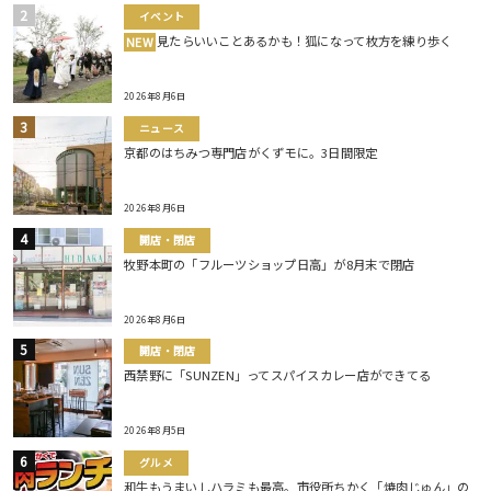
イベント
見たらいいことあるかも！狐になって枚方を練り歩く
NEW
2026年8月6日
ニュース
京都のはちみつ専門店がくずモに。3日間限定
2026年8月6日
開店・閉店
牧野本町の「フルーツショップ日高」が8月末で閉店
2026年8月6日
開店・閉店
西禁野に「SUNZEN」ってスパイスカレー店ができてる
2026年8月5日
グルメ
和牛もうまいしハラミも最高。市役所ちかく「焼肉じゅん」の