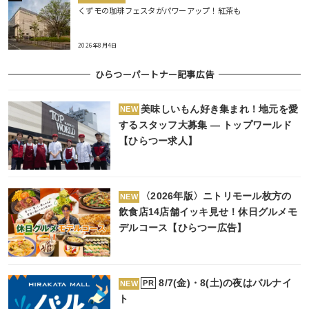
くずモの珈琲フェスタがパワーアップ！紅茶も
2026年8月4日
ひらつーパートナー記事広告
美味しいもん好き集まれ！地元を愛
NEW
するスタッフ大募集 ― トップワールド
【ひらつー求人】
〈2026年版〉ニトリモール枚方の
NEW
飲食店14店舗イッキ見せ！休日グルメモ
デルコース【ひらつー広告】
8/7(金)・8(土)の夜はバルナイ
PR
NEW
ト