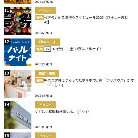
2026年5月24日
イベント
枚方の近所の夏祭りスケジュール2026【ひらつーまと
NEW
め】
2026年8月6日
PRニュース
8/7(金)・8(土)の夜はバルナイト
NEW
PR
2026年8月6日
開店・閉店
中宮東之町につくってたポキボウル店「アリハウス」がオ
NEW
ープンしてる
2026年8月6日
イベント
くずはに移動科学館くる。8/15･16
2026年8月5日
イベント