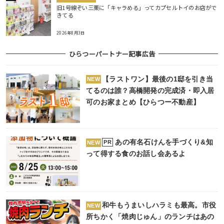
旧1号線ぞい三栗に「キャラめる」ってカプセルトイのお店がで
きてる
2026年8月3日
ひらつーパートナー記事広告
【ラストワン】最後の1邸を引き当
NEW
てるのは誰？高橋開発の完成済・即入居
可のお家まとめ【ひらつー不動産】
あの有名石けんを手づくり&知
PR
NEW
って得する食のお話し会あるよ
和牛もうまいしハラミも最高。市役
NEW
所ちかく「焼肉じゅん」のランチはあの