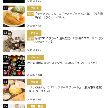
2026年8月5日
グルメ
「ラーメンひふみ」の『Wスープラーメン 塩』（枚方市
NEW
渚西）【ひらつーグルメ】
2026年8月5日
クイズ
昭和27年にひらかた温泉を訪れた銀幕のスターは？【ひ
NEW
らかたクイズ】
2026年8月5日
イベント
枚方の近所の夏祭りスケジュール2026【ひらつーまとめ】
2026年7月30日
グルメ
「IRU CURRY」の『マサラドーサプレート』（枚方市南楠葉）
【ひらつーグルメ】
2026年8月4日
開店・閉店