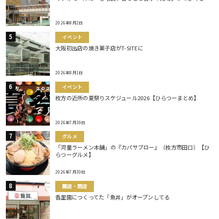
2026年8月2日
イベント
大阪初出店の焼き菓子店がT-SITEに
2026年8月1日
イベント
枚方の近所の夏祭りスケジュール2026【ひらつーまとめ】
2026年7月30日
グルメ
「河童ラーメン本舗」の『カパサブロー』（枚方市田口）【ひ
らつーグルメ】
2026年7月30日
開店・閉店
香里園につくってた「魚丼」がオープンしてる