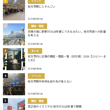
イベント
枚方市駅に人すんごい
2025年9月21日
開店・閉店
京橋の南に新駅が2028年春にできるみたい。枚方市民への影響
を考える
2026年4月11日
まとめ
枚方市内と近隣の開店・閉店一覧（日付順）2026【ひらつーま
とめ】
2026年8月3日
イベント
枚方市駅中央改札前の先が見えない
2025年9月21日
開店・閉店
宮之阪のイズミヤSC枚方が2026年春で閉館