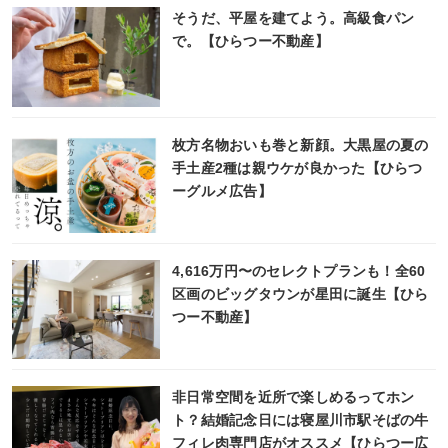
そうだ、平屋を建てよう。高級食パン
で。【ひらつー不動産】
枚方名物おいも巻と新顔。大黒屋の夏の
手土産2種は親ウケが良かった【ひらつ
ーグルメ広告】
4,616万円〜のセレクトプランも！全60
区画のビッグタウンが星田に誕生【ひら
つー不動産】
非日常空間を近所で楽しめるってホン
ト？結婚記念日には寝屋川市駅そばの牛
フィレ肉専門店がオススメ【ひらつー広