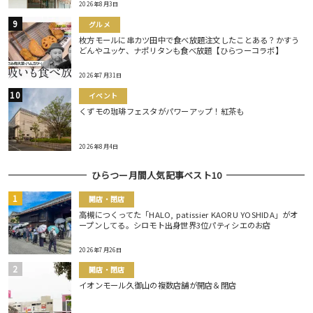
2026年8月3日
グルメ
枚方モールに串カツ田中で食べ放題注文したことある？かすう
どんやユッケ、ナポリタンも食べ放題【ひらつーコラボ】
2026年7月31日
イベント
くずモの珈琲フェスタがパワーアップ！紅茶も
2026年8月4日
ひらつー月間人気記事ベスト10
開店・閉店
高槻につくってた「HALO, patissier KAORU YOSHIDA」がオ
ープンしてる。シロモト出身世界3位パティシエのお店
2026年7月26日
開店・閉店
イオンモール久御山の複数店舗が開店＆閉店