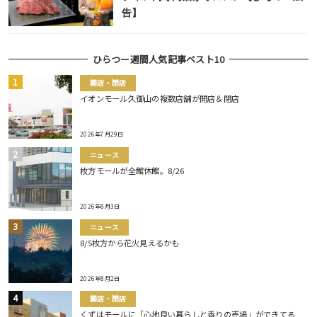
告】
ひらつー週間人気記事ベスト10
開店・閉店
イオンモール久御山の複数店舗が開店＆閉店
2026年7月29日
ニュース
枚方モールが全館休館。8/26
2026年8月3日
ニュース
8/5枚方から花火見えるかも
2026年8月2日
開店・閉店
くずはモールに「心地良い暮らしと香りの売場」ができてる