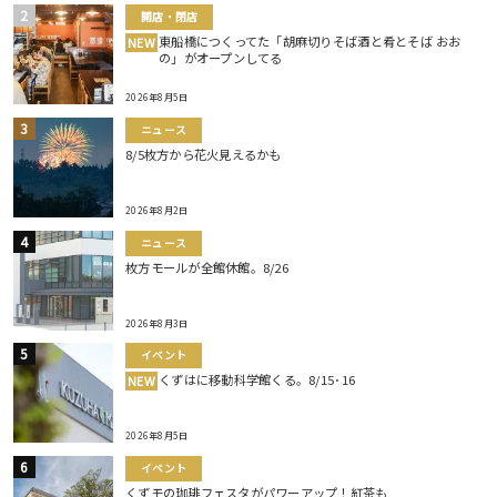
開店・閉店
東船橋につくってた「胡麻切りそば酒と肴とそば おお
NEW
の」がオープンしてる
2026年8月5日
ニュース
8/5枚方から花火見えるかも
2026年8月2日
ニュース
枚方モールが全館休館。8/26
2026年8月3日
イベント
くずはに移動科学館くる。8/15･16
NEW
2026年8月5日
イベント
くずモの珈琲フェスタがパワーアップ！紅茶も