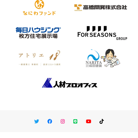
Twitter
Facebook
Instagram
LINE
You Tube
TikTok