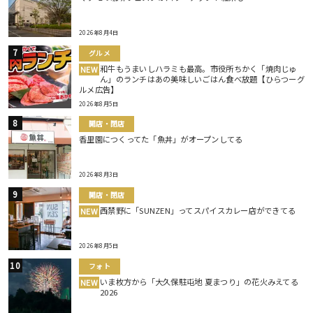
2026年8月4日
グルメ
和牛もうまいしハラミも最高。市役所ちかく「焼肉じゅ
NEW
ん」のランチはあの美味しいごはん食べ放題【ひらつーグ
ルメ広告】
2026年8月5日
開店・閉店
香里園につくってた「魚丼」がオープンしてる
2026年8月3日
開店・閉店
西禁野に「SUNZEN」ってスパイスカレー店ができてる
NEW
2026年8月5日
フォト
いま枚方から「大久保駐屯地 夏まつり」の花火みえてる
NEW
2026