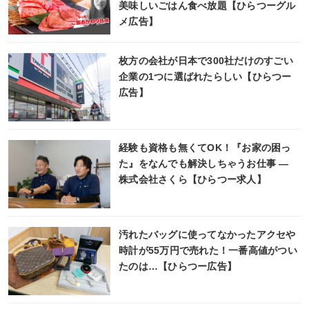
美味しいごはん食べ放題【ひらつーグル
メ広告】
枚方の会社が日本で300社だけのすごい
企業の1つに選ばれたらしい【ひらつー
広告】
経験も資格も無くてOK！『お家の困っ
た』をなんでも解決しちゃうお仕事 ―
株式会社さくら【ひらつー求人】
汚れたバッグに使ってなかったアクセや
時計が55万円で売れた！一番高値がつい
たのは…【ひらつー広告】