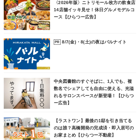
〈2026年版〉ニトリモール枚方の飲食店
14店舗イッキ見せ！休日グルメモデルコ
ース【ひらつー広告】
8/7(金)・8(土)の夜はバルナイト
PR
中央図書館のすぐそばに、1人でも、複
数名でシェアしても自由に使える、光溢
れるサロンスペースが新登場！【ひらつ
ー広告】
【ラストワン】最後の1邸を引き当てる
のは誰？高橋開発の完成済・即入居可の
お家まとめ【ひらつー不動産】