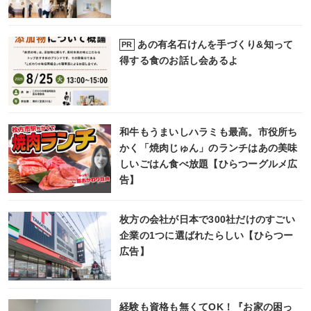
あの有名石けんを手づくり&知って
PR
得する食のお話し会あるよ
和牛もうまいしハラミも最高。市役所ち
かく「焼肉じゅん」のランチはあの美味
しいごはん食べ放題【ひらつーグルメ広
告】
枚方の会社が日本で300社だけのすごい
企業の1つに選ばれたらしい【ひらつー
広告】
経験も資格も無くてOK！『お家の困っ