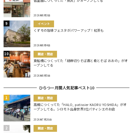
香里園につくってた「魚丼」がオープンしてる
2026年8月3日
イベント
くずモの珈琲フェスタがパワーアップ！紅茶も
2026年8月4日
開店・閉店
東船橋につくってた「胡麻切りそば酒と肴とそば おおの」がオ
ープンしてる
2026年8月5日
ひらつー月間人気記事ベスト10
開店・閉店
高槻につくってた「HALO, patissier KAORU YOSHIDA」がオ
ープンしてる。シロモト出身世界3位パティシエのお店
2026年7月26日
開店・閉店