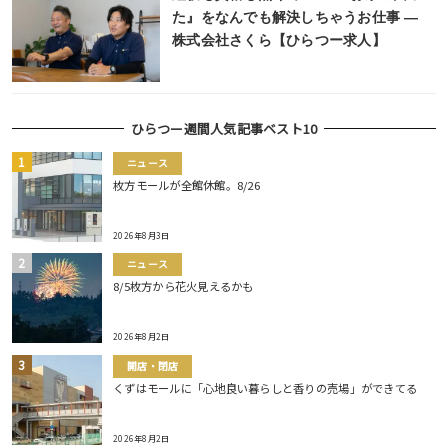
た』をなんでも解決しちゃうお仕事 ―
株式会社さくら【ひらつー求人】
ひらつー週間人気記事ベスト10
ニュース
枚方モールが全館休館。8/26
2026年8月3日
ニュース
8/5枚方から花火見えるかも
2026年8月2日
開店・閉店
くずはモールに「心地良い暮らしと香りの売場」ができてる
2026年8月2日