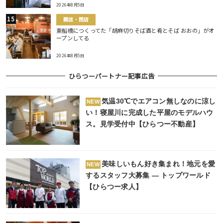
2026年8月5日
開店・閉店
東船橋につくってた「胡麻切りそば酒と肴とそば おおの」がオ
ープンしてる
2026年8月5日
ひらつーパートナー記事広告
気温30℃でエアコン無しなのに涼し
NEW
い！寝屋川に完成した平屋のモデルハウ
ス。見学受付中【ひらつー不動産】
美味しいもん好き集まれ！地元を愛
NEW
するスタッフ大募集 ― トップワールド
【ひらつー求人】