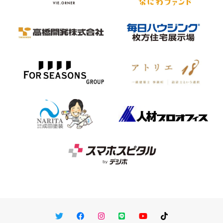
Twitter
Facebook
Instagram
LINE
You Tube
TikTok