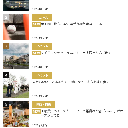
2026年8月6日
ニュース
甲子園に枚方出身の選手が複数出場してる
NEW
2026年8月7日
イベント
くずモにクッピーラムネカフェ！限定りんご飴も
NEW
2026年8月7日
イベント
見たらいいことあるかも！狐になって枚方を練り歩く
2026年8月6日
開店・閉店
町楠葉につくってたコーヒーと雑貨のお店「koru;」がオ
NEW
ープンしてる
2026年8月7日