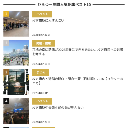
ひらつー年間人気記事ベスト10
イベント
枚方市駅に人すんごい
2025年9月21日
開店・閉店
京橋の南に新駅が2028年春にできるみたい。枚方市民への影響
を考える
2026年4月11日
まとめ
枚方市内と近隣の開店・閉店一覧（日付順）2026【ひらつーま
とめ】
2026年8月3日
イベント
枚方市駅中央改札前の先が見えない
2025年9月21日