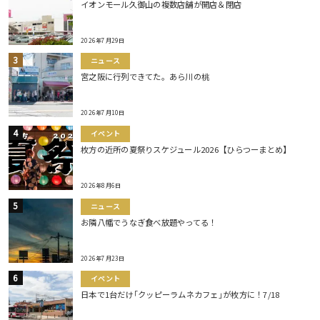
イオンモール久御山の複数店舗が開店＆閉店
2026年7月29日
ニュース
宮之阪に行列できてた。あら川の桃
2026年7月10日
イベント
枚方の近所の夏祭りスケジュール2026【ひらつーまとめ】
2026年8月6日
ニュース
お隣八幡でうなぎ食べ放題やってる！
2026年7月23日
イベント
日本で1台だけ｢クッピーラムネカフェ｣が枚方に！7/18