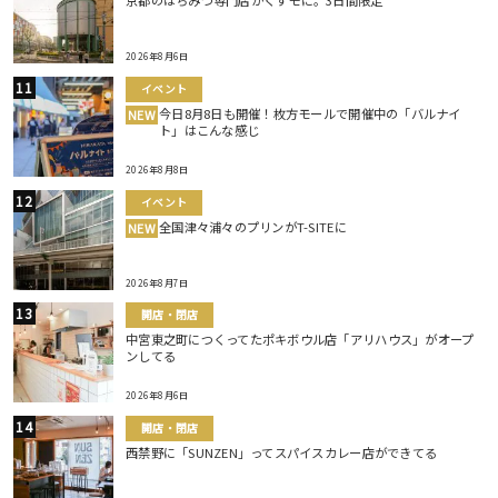
京都のはちみつ専門店がくずモに。3日間限定
2026年8月6日
イベント
今日8月8日も開催！枚方モールで開催中の「バルナイ
NEW
ト」はこんな感じ
2026年8月8日
イベント
全国津々浦々のプリンがT-SITEに
NEW
2026年8月7日
開店・閉店
中宮東之町につくってたポキボウル店「アリハウス」がオープ
ンしてる
2026年8月6日
開店・閉店
西禁野に「SUNZEN」ってスパイスカレー店ができてる