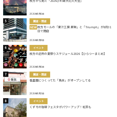
枚方から見た「2026びわ湖大花火大会」
2026年8月6日
開店・閉店
枚方モールの「果汁工房 果琳」と「Triumph」が8月31
NEW
日で閉店
2026年8月8日
イベント
枚方の近所の夏祭りスケジュール2026【ひらつーまとめ】
2026年8月6日
開店・閉店
香里園につくってた「魚丼」がオープンしてる
2026年8月3日
イベント
くずモの珈琲フェスタがパワーアップ！紅茶も