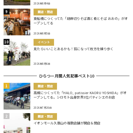
2026年8月4日
開店・閉店
東船橋につくってた「胡麻切りそば酒と肴とそば おおの」がオ
ープンしてる
2026年8月5日
イベント
見たらいいことあるかも！狐になって枚方を練り歩く
2026年8月6日
ひらつー月間人気記事ベスト10
開店・閉店
高槻につくってた「HALO, patissier KAORU YOSHIDA」がオ
ープンしてる。シロモト出身世界3位パティシエのお店
2026年7月26日
開店・閉店
イオンモール久御山の複数店舗が開店＆閉店