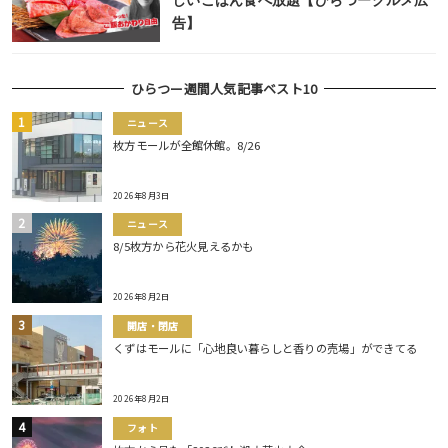
しいごはん食べ放題【ひらつーグルメ広
告】
ひらつー週間人気記事ベスト10
ニュース
枚方モールが全館休館。8/26
2026年8月3日
ニュース
8/5枚方から花火見えるかも
2026年8月2日
開店・閉店
くずはモールに「心地良い暮らしと香りの売場」ができてる
2026年8月2日
フォト