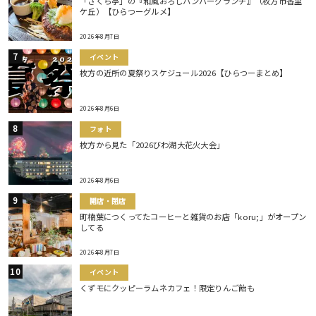
「さくら亭」の『和風おろしハンバーグランチ』（枚方市香里
ケ丘）【ひらつーグルメ】
2026年8月7日
イベント
枚方の近所の夏祭りスケジュール2026【ひらつーまとめ】
2026年8月6日
フォト
枚方から見た「2026びわ湖大花火大会」
2026年8月6日
開店・閉店
町楠葉につくってたコーヒーと雑貨のお店「koru;」がオープン
してる
2026年8月7日
イベント
くずモにクッピーラムネカフェ！限定りんご飴も