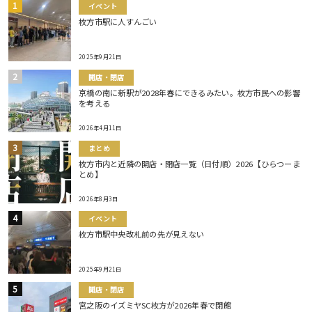
イベント
枚方市駅に人すんごい
2025年9月21日
開店・閉店
京橋の南に新駅が2028年春にできるみたい。枚方市民への影響
を考える
2026年4月11日
まとめ
枚方市内と近隣の開店・閉店一覧（日付順）2026【ひらつーま
とめ】
2026年8月3日
イベント
枚方市駅中央改札前の先が見えない
2025年9月21日
開店・閉店
宮之阪のイズミヤSC枚方が2026年春で閉館