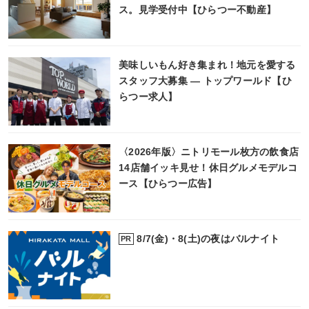
ス。見学受付中【ひらつー不動産】
美味しいもん好き集まれ！地元を愛する
スタッフ大募集 ― トップワールド【ひ
らつー求人】
〈2026年版〉ニトリモール枚方の飲食店
14店舗イッキ見せ！休日グルメモデルコ
ース【ひらつー広告】
8/7(金)・8(土)の夜はバルナイト
PR