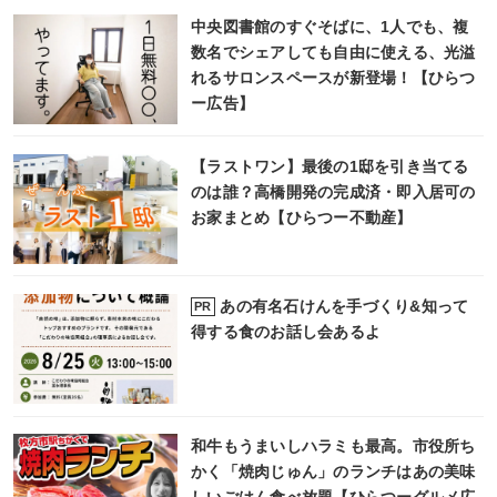
中央図書館のすぐそばに、1人でも、複
数名でシェアしても自由に使える、光溢
れるサロンスペースが新登場！【ひらつ
ー広告】
【ラストワン】最後の1邸を引き当てる
のは誰？高橋開発の完成済・即入居可の
お家まとめ【ひらつー不動産】
あの有名石けんを手づくり&知って
PR
得する食のお話し会あるよ
和牛もうまいしハラミも最高。市役所ち
かく「焼肉じゅん」のランチはあの美味