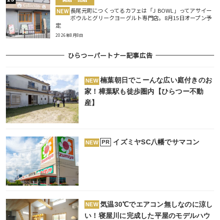
長尾元町につくってるカフェは「J BOWL」ってアサイー
NEW
ボウルとグリークヨーグルト専門店。8月15日オープン予
定
2026年8月8日
ひらつーパートナー記事広告
楠葉朝日でこーんな広い庭付きのお
NEW
家！樟葉駅も徒歩圏内【ひらつー不動
産】
イズミヤSC八幡でサマコン
PR
NEW
気温30℃でエアコン無しなのに涼し
NEW
い！寝屋川に完成した平屋のモデルハウ