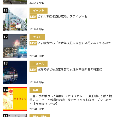
2026年8月7日
イベント
ビオルネに水遊び広場。スライダーも
NEW
2026年8月8日
フォト
いま枚方から「茨木辯天花火大会」の花火みえてる2026
NEW
2026年8月8日
ニュース
枚方で子ども食堂を営む女性が中国新聞の特集に
NEW
2026年8月8日
話題
中宮にポキボウル！禁野にスパイスカレー！東船橋にそば！楠
葉にコーヒーと雑貨のお店！枚方めっちゃお店オープンしたや
ん【今週のひらかた】
2026年8月7日
開店・閉店