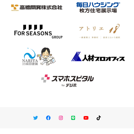
Twitter
Facebook
Instagram
LINE
You Tube
TikTok