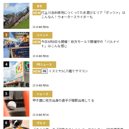
まち
打上川治水緑地につくってた水遊びエリア「ポッツァ」は
NEW
こんなん！ウォータースライダーも
2026年8月8日
イベント
今日8月8日も開催！枚方モールで開催中の「バルナイ
NEW
ト」はこんな感じ
2026年8月8日
PRニュース
イズミヤSC八幡でサマコン
NEW
PR
2026年8月8日
ニュース
甲子園に枚方出身の選手が複数出場してる
2026年8月7日
グルメ