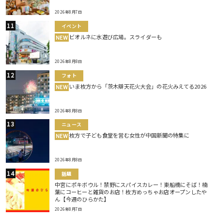
2026年8月7日
イベント
ビオルネに水遊び広場。スライダーも
NEW
2026年8月8日
フォト
いま枚方から「茨木辯天花火大会」の花火みえてる2026
NEW
2026年8月8日
ニュース
枚方で子ども食堂を営む女性が中国新聞の特集に
NEW
2026年8月8日
話題
中宮にポキボウル！禁野にスパイスカレー！東船橋にそば！楠
葉にコーヒーと雑貨のお店！枚方めっちゃお店オープンしたや
ん【今週のひらかた】
2026年8月7日