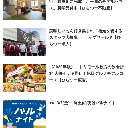
い！寝屋川に完成した平屋のモデルハウ
ス。見学受付中【ひらつー不動産】
美味しいもん好き集まれ！地元を愛する
スタッフ大募集 ― トップワールド【ひ
らつー求人】
〈2026年版〉ニトリモール枚方の飲食店
14店舗イッキ見せ！休日グルメモデルコ
ース【ひらつー広告】
8/7(金)・8(土)の夜はバルナイト
PR