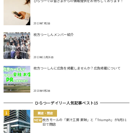
ひらつーでは皆さまからの情報提供をお待ちしております！
2013年7月2日
枚方つーしんメンバー紹介
2013年11月26日
枚方つーしんに広告を掲載しませんか？広告掲載について
2010年4月2日
ひらつーデイリー人気記事ベスト15
開店・閉店
枚方モールの「果汁工房 果琳」と「Triumph」が8月31
NEW
日で閉店