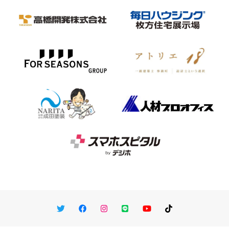
Twitter
Facebook
Instagram
LINE
You Tube
TikTok