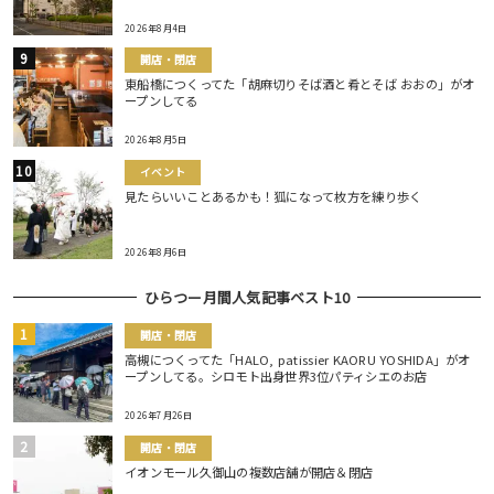
2026年8月4日
開店・閉店
東船橋につくってた「胡麻切りそば酒と肴とそば おおの」がオ
ープンしてる
2026年8月5日
イベント
見たらいいことあるかも！狐になって枚方を練り歩く
2026年8月6日
ひらつー月間人気記事ベスト10
開店・閉店
高槻につくってた「HALO, patissier KAORU YOSHIDA」がオ
ープンしてる。シロモト出身世界3位パティシエのお店
2026年7月26日
開店・閉店
イオンモール久御山の複数店舗が開店＆閉店