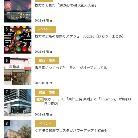
枚方から見た「2026びわ湖大花火大会」
2026年8月6日
イベント
枚方の近所の夏祭りスケジュール2026【ひらつーまとめ】
2026年8月6日
開店・閉店
香里園につくってた「魚丼」がオープンしてる
2026年8月3日
開店・閉店
枚方モールの「果汁工房 果琳」と「Triumph」が8月31
NEW
日で閉店
2026年8月8日
イベント
くずモの珈琲フェスタがパワーアップ！紅茶も