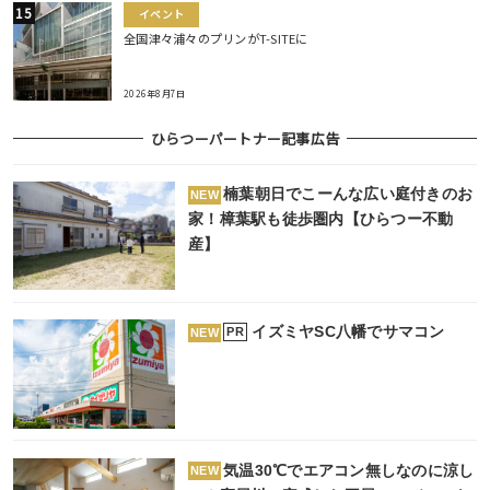
イベント
全国津々浦々のプリンがT-SITEに
2026年8月7日
ひらつーパートナー記事広告
楠葉朝日でこーんな広い庭付きのお
NEW
家！樟葉駅も徒歩圏内【ひらつー不動
産】
イズミヤSC八幡でサマコン
PR
NEW
気温30℃でエアコン無しなのに涼し
NEW