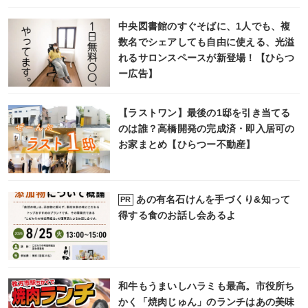
中央図書館のすぐそばに、1人でも、複
数名でシェアしても自由に使える、光溢
れるサロンスペースが新登場！【ひらつ
ー広告】
【ラストワン】最後の1邸を引き当てる
のは誰？高橋開発の完成済・即入居可の
お家まとめ【ひらつー不動産】
あの有名石けんを手づくり&知って
PR
得する食のお話し会あるよ
和牛もうまいしハラミも最高。市役所ち
かく「焼肉じゅん」のランチはあの美味