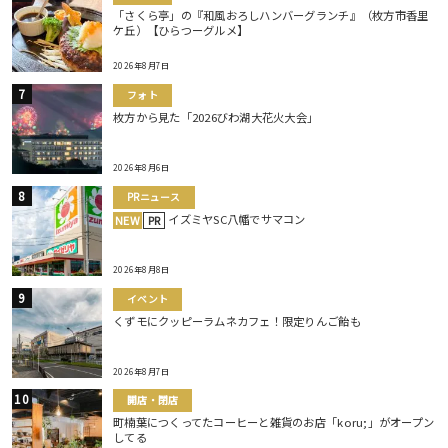
「さくら亭」の『和風おろしハンバーグランチ』（枚方市香里
ケ丘）【ひらつーグルメ】
2026年8月7日
フォト
枚方から見た「2026びわ湖大花火大会」
2026年8月6日
PRニュース
イズミヤSC八幡でサマコン
NEW
PR
2026年8月8日
イベント
くずモにクッピーラムネカフェ！限定りんご飴も
2026年8月7日
開店・閉店
町楠葉につくってたコーヒーと雑貨のお店「koru;」がオープン
してる