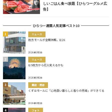
しいごはん食べ放題【ひらつーグルメ広
告】
ひらつー週間人気記事ベスト10
ニュース
枚方モールが全館休館。8/26
2026年8月3日
ニュース
8/5枚方から花火見えるかも
2026年8月2日
開店・閉店
くずはモールに「心地良い暮らしと香りの売場」ができてる
2026年8月2日
フォト