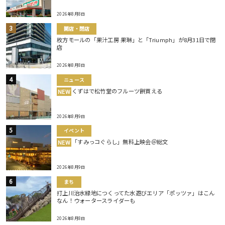
2026年8月8日
開店・閉店
枚方モールの「果汁工房 果琳」と「Triumph」が8月31日で閉
店
2026年8月8日
ニュース
くずはで松竹堂のフルーツ餅買える
NEW
2026年8月9日
イベント
「すみっコぐらし」無料上映会＠総文
NEW
2026年8月9日
まち
打上川治水緑地につくってた水遊びエリア「ポッツァ」はこん
なん！ウォータースライダーも
2026年8月8日