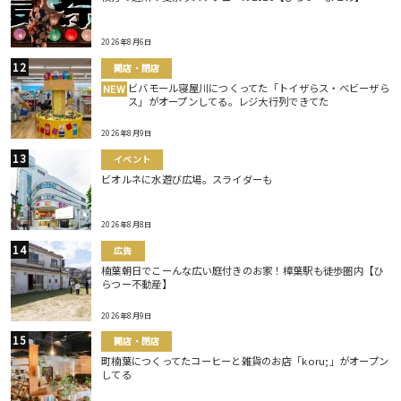
2026年8月6日
開店・閉店
ビバモール寝屋川につくってた「トイザらス・ベビーザら
NEW
ス」がオープンしてる。レジ大行列できてた
2026年8月9日
イベント
ビオルネに水遊び広場。スライダーも
2026年8月8日
広告
楠葉朝日でこーんな広い庭付きのお家！樟葉駅も徒歩圏内【ひ
らつー不動産】
2026年8月9日
開店・閉店
町楠葉につくってたコーヒーと雑貨のお店「koru;」がオープン
してる