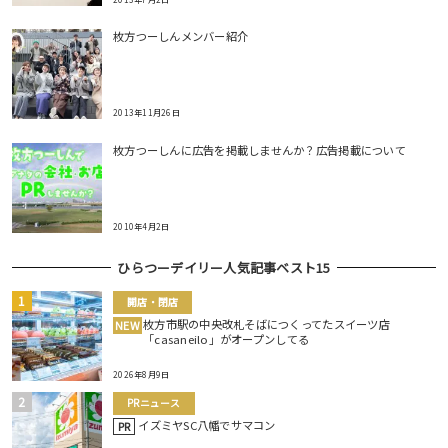
枚方つーしんメンバー紹介
2013年11月26日
枚方つーしんに広告を掲載しませんか？広告掲載について
2010年4月2日
ひらつーデイリー人気記事ベスト15
開店・閉店
枚方市駅の中央改札そばにつくってたスイーツ店
NEW
「casaneilo」がオープンしてる
2026年8月9日
PRニュース
イズミヤSC八幡でサマコン
PR