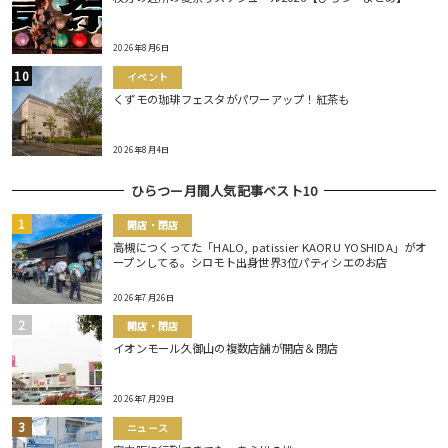
2026年8月6日
イベント
くずモの珈琲フェスタがパワーアップ！紅茶も
2026年8月4日
ひらつー月間人気記事ベスト10
開店・閉店
高槻につくってた「HALO, patissier KAORU YOSHIDA」がオ
ープンしてる。シロモト出身世界3位パティシエのお店
2026年7月26日
開店・閉店
イオンモール久御山の複数店舗が開店＆閉店
2026年7月29日
ニュース