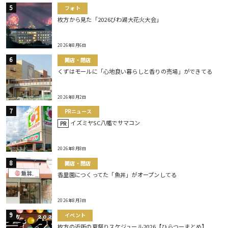
フォト
枚方から見た「2026びわ湖大花火大会」
2026年8月6日
開店・閉店
くずはモールに「心地良い暮らしと香りの売場」ができてる
2026年8月2日
PRニュース
イズミヤSC八幡でサマコン
PR
2026年8月8日
開店・閉店
香里園につくってた「魚丼」がオープンしてる
2026年8月3日
イベント
枚方の近所の夏祭りスケジュール2026【ひらつーまとめ】