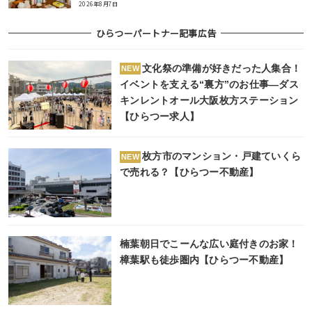
2026年8月7日
ひらつーパートナー記事広告
文化祭の準備が好きだった人集合！
NEW
イベントを支える“裏方”のお仕事―ダス
キンレントオール大阪枚方ステーション
【ひらつー求人】
枚方市のマンション・戸建ていくら
NEW
で売れる？【ひらつー不動産】
楠葉朝日でこーんな広い庭付きのお家！
樟葉駅も徒歩圏内【ひらつー不動産】