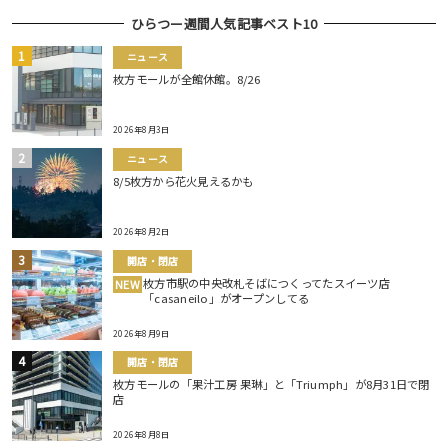
ひらつー週間人気記事ベスト10
ニュース
枚方モールが全館休館。8/26
2026年8月3日
ニュース
8/5枚方から花火見えるかも
2026年8月2日
開店・閉店
枚方市駅の中央改札そばにつくってたスイーツ店
NEW
「casaneilo」がオープンしてる
2026年8月9日
開店・閉店
枚方モールの「果汁工房 果琳」と「Triumph」が8月31日で閉
店
2026年8月8日