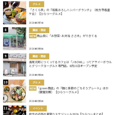
グルメ
「さくら亭」の『和風おろしハンバーグランチ』（枚方市香里
ケ丘）【ひらつーグルメ】
2026年8月7日
開店・閉店
男山泉に「お惣菜･お弁当 ささ木」ができてる
NEW
2026年8月9日
開店・閉店
長尾元町につくってるカフェは「J BOWL」ってアサイーボウル
とグリークヨーグルト専門店。8月15日オープン予定
2026年8月8日
グルメ
「green商店」の『麹と季節のごちそうプレート』ほか
NEW
（鍵屋別館）【ひらつーグルメ】
2026年8月9日
イベント
枚方の近所の夏祭りスケジュール2026【ひらつーまとめ】