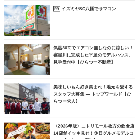
イズミヤSC八幡でサマコン
PR
気温30℃でエアコン無しなのに涼しい！
寝屋川に完成した平屋のモデルハウス。
見学受付中【ひらつー不動産】
美味しいもん好き集まれ！地元を愛する
スタッフ大募集 ― トップワールド【ひ
らつー求人】
〈2026年版〉ニトリモール枚方の飲食店
14店舗イッキ見せ！休日グルメモデルコ