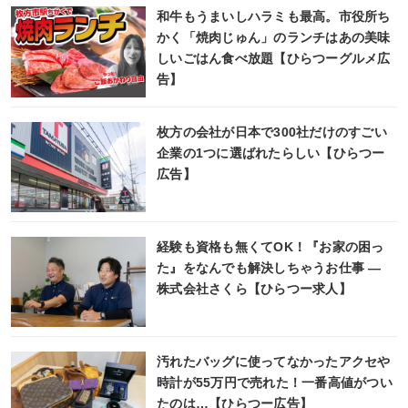
和牛もうまいしハラミも最高。市役所ち
かく「焼肉じゅん」のランチはあの美味
しいごはん食べ放題【ひらつーグルメ広
告】
枚方の会社が日本で300社だけのすごい
企業の1つに選ばれたらしい【ひらつー
広告】
経験も資格も無くてOK！『お家の困っ
た』をなんでも解決しちゃうお仕事 ―
株式会社さくら【ひらつー求人】
汚れたバッグに使ってなかったアクセや
時計が55万円で売れた！一番高値がつい
たのは…【ひらつー広告】