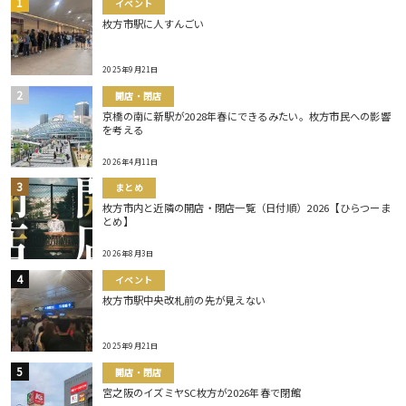
イベント
枚方市駅に人すんごい
2025年9月21日
開店・閉店
京橋の南に新駅が2028年春にできるみたい。枚方市民への影響
を考える
2026年4月11日
まとめ
枚方市内と近隣の開店・閉店一覧（日付順）2026【ひらつーま
とめ】
2026年8月3日
イベント
枚方市駅中央改札前の先が見えない
2025年9月21日
開店・閉店
宮之阪のイズミヤSC枚方が2026年春で閉館