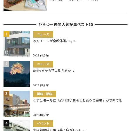
ひらつー週間人気記事ベスト10
ニュース
枚方モールが全館休館。8/26
2026年8月3日
ニュース
8/5枚方から花火見えるかも
2026年8月2日
開店・閉店
くずはモールに「心地良い暮らしと香りの売場」ができてる
2026年8月2日
イベント
大阪初出店の焼き菓子店がT-SITEに