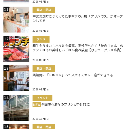
2026年8月6日
開店・閉店
中宮東之町につくってたポキボウル店「アリハウス」がオープ
ンしてる
2026年8月6日
グルメ
和牛もうまいしハラミも最高。市役所ちかく「焼肉じゅん」の
ランチはあの美味しいごはん食べ放題【ひらつーグルメ広告】
2026年8月5日
開店・閉店
西禁野に「SUNZEN」ってスパイスカレー店ができてる
2026年8月5日
イベント
全国津々浦々のプリンがT-SITEに
NEW
2026年8月7日
開店・閉店