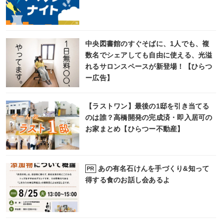
中央図書館のすぐそばに、1人でも、複
数名でシェアしても自由に使える、光溢
れるサロンスペースが新登場！【ひらつ
ー広告】
【ラストワン】最後の1邸を引き当てる
のは誰？高橋開発の完成済・即入居可の
お家まとめ【ひらつー不動産】
あの有名石けんを手づくり&知って
PR
得する食のお話し会あるよ