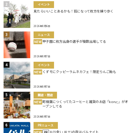
イベント
見たらいいことあるかも！狐になって枚方を練り歩く
2026年8月6日
ニュース
甲子園に枚方出身の選手が複数出場してる
NEW
2026年8月7日
イベント
くずモにクッピーラムネカフェ！限定りんご飴も
NEW
2026年8月7日
開店・閉店
町楠葉につくってたコーヒーと雑貨のお店「koru;」がオ
NEW
ープンしてる
2026年8月7日
PRニュース
8/7(金)・8(土)の夜はバルナイト
NEW
PR