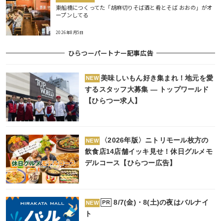
東船橋につくってた「胡麻切りそば酒と肴とそば おおの」がオ
ープンしてる
2026年8月5日
ひらつーパートナー記事広告
美味しいもん好き集まれ！地元を愛
NEW
するスタッフ大募集 ― トップワールド
【ひらつー求人】
〈2026年版〉ニトリモール枚方の
NEW
飲食店14店舗イッキ見せ！休日グルメモ
デルコース【ひらつー広告】
8/7(金)・8(土)の夜はバルナイ
PR
NEW
ト