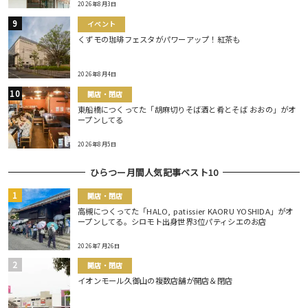
2026年8月3日
イベント
くずモの珈琲フェスタがパワーアップ！紅茶も
2026年8月4日
開店・閉店
東船橋につくってた「胡麻切りそば酒と肴とそば おおの」がオ
ープンしてる
2026年8月5日
ひらつー月間人気記事ベスト10
開店・閉店
高槻につくってた「HALO, patissier KAORU YOSHIDA」がオ
ープンしてる。シロモト出身世界3位パティシエのお店
2026年7月26日
開店・閉店
イオンモール久御山の複数店舗が開店＆閉店