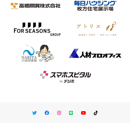
Twitter
Facebook
Instagram
LINE
You Tube
TikTok