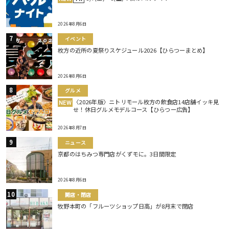
2026年8月6日
イベント
枚方の近所の夏祭りスケジュール2026【ひらつーまとめ】
2026年8月6日
グルメ
〈2026年版〉ニトリモール枚方の飲食店14店舗イッキ見
NEW
せ！休日グルメモデルコース【ひらつー広告】
2026年8月7日
ニュース
京都のはちみつ専門店がくずモに。3日間限定
2026年8月6日
開店・閉店
牧野本町の「フルーツショップ日高」が8月末で閉店