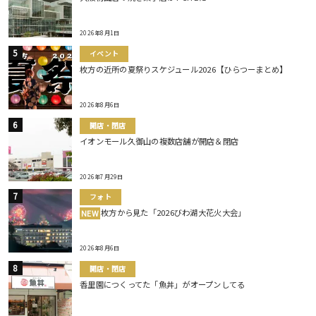
2026年8月1日
イベント
枚方の近所の夏祭りスケジュール2026【ひらつーまとめ】
2026年8月6日
開店・閉店
イオンモール久御山の複数店舗が開店＆閉店
2026年7月29日
フォト
枚方から見た「2026びわ湖大花火大会」
NEW
2026年8月6日
開店・閉店
香里園につくってた「魚丼」がオープンしてる